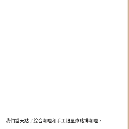
我們當天點了綜合咖哩和手工限量炸豬排咖哩，