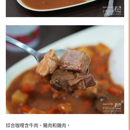
綜合咖哩含牛肉、豬肉和雞肉，