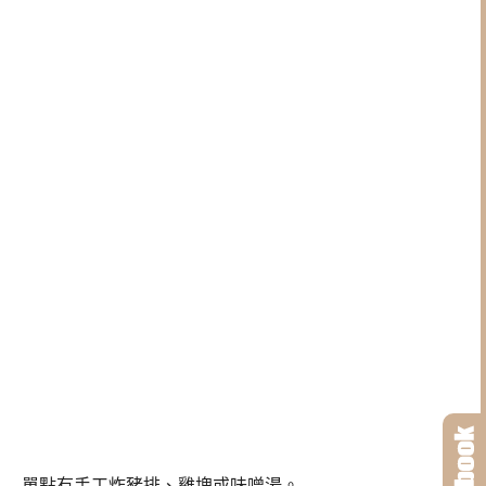
單點有手工炸豬排、雞塊或味噌湯。