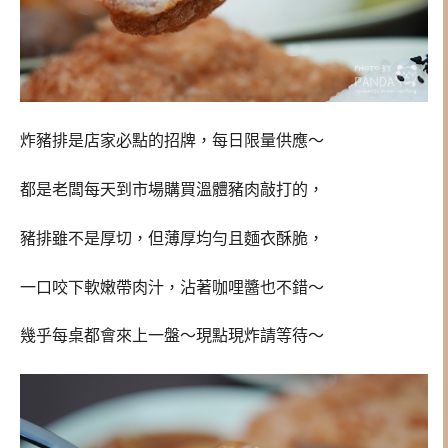
炸豬排是店家必點的招牌，每日限量供應～
都是老闆每天到市場購買溫體豬肉敲打的，
豬排雖不是厚切，但薄厚均勻且麵衣酥脆，
一口咬下軟嫩帶肉汁，沾著咖哩醬也不錯～
幾乎每桌都會來上一盤～現點現炸請等待～