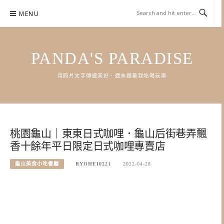
Skip
MENU
to
content
PANDA'S PARADISE
用照片文字傳遞美好．週末跟著我吃喝玩樂
桃園龜山｜東東日式咖哩．龜山后街巷弄飄
香十餘年平日限定日式咖哩專賣店
龜山美食小吃餐廳
RYOHEI0221
2022-04-28