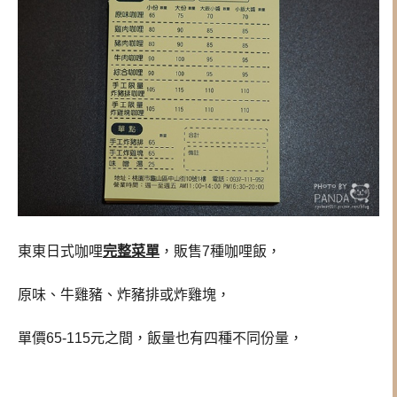
東東日式咖哩
完整菜單
，
販售7種咖哩飯，
原味、牛雞豬、炸豬排或炸雞塊，
單價65-115元之間，飯量也有四種不同份量，