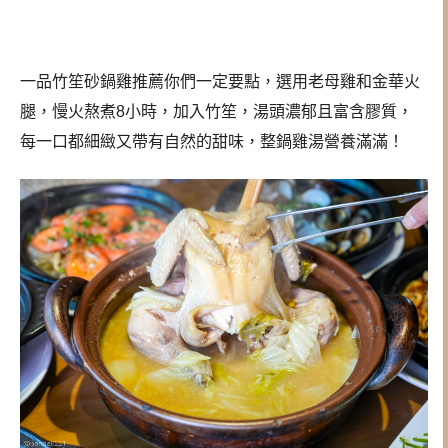
一品竹笙砂鍋雞推薦你們一定要點，選用老母雞和金華火
腿，慢火熬煮8小時，加入竹笙，湯頭濃郁且富含膠質，
每一口都細緻又帶有自然的甜味，整鍋雞湯營養滿滿！