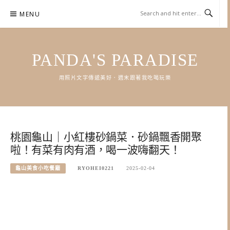
Skip
MENU
to
content
PANDA'S PARADISE
用照片文字傳遞美好．週末跟著我吃喝玩樂
桃園龜山｜小紅樓砂鍋菜．砂鍋飄香開聚
啦！有菜有肉有酒，喝一波嗨翻天！
龜山美食小吃餐廳
RYOHEI0221
2025-02-04