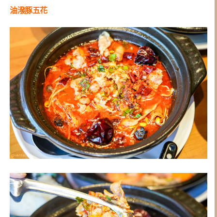
油潑豚五花