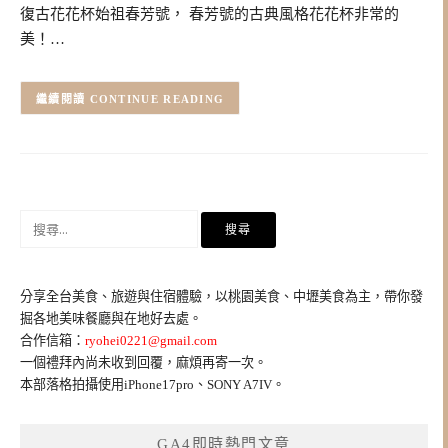
復古花花杯始祖春芳號， 春芳號的古典風格花花杯非常的
美！…
CONTINUE READING
搜
尋
關
鍵
分享全台美食、旅遊與住宿體驗，以桃園美食、中壢美食為主，帶你發
字:
掘各地美味餐廳與在地好去處。
合作信箱：
ryohei0221@gmail.com
一個禮拜內尚未收到回覆，麻煩再寄一次。
本部落格拍攝使用iPhone17pro、SONY A7IV。
GA4即時熱門文章