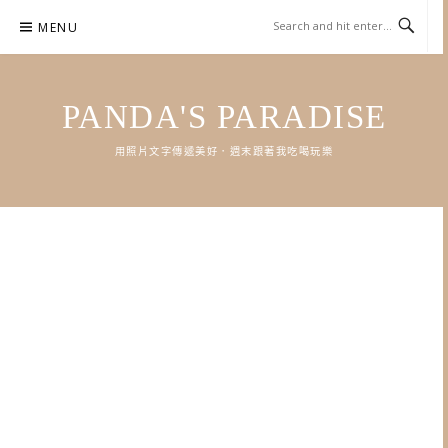
Skip
MENU
to
content
PANDA'S PARADISE
用照片文字傳遞美好．週末跟著我吃喝玩樂