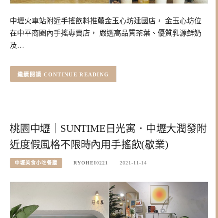
中壢火車站附近手搖飲料推薦金玉心坊建國店， 金玉心坊位
在中平商圈內手搖專賣店， 嚴選高品質茶葉、優質乳源鮮奶
及…
CONTINUE READING
桃園中壢｜SUNTIME日光寓．中壢大潤發附
近度假風格不限時內用手搖飲(歇業)
中壢美食小吃餐廳
RYOHEI0221
2021-11-14