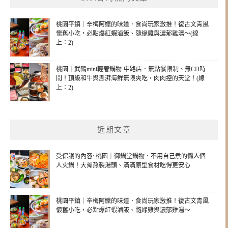
桃園平鎮｜辛梅阿嬤的味道．食尚玩家激推！復古文青風
懷舊小吃，必點爆紅蝦滷飯、隨緣雞與濃郁雞湯～(線
上：2)
桃園｜武鶴mini輕奢鍋物-中路店．無點餐限制、無CD時
間！頂級和牛與澎湃海鮮無限爽吃，肉肉控的天堂！(線
上：2)
近期文章
受保護的內容: 桃園｜御鍋堂鍋物．不用自己煮的懶人個
人火鍋！大骨熬製湯頭、滿滿原型食材吃得更安心
桃園平鎮｜辛梅阿嬤的味道．食尚玩家激推！復古文青風
懷舊小吃，必點爆紅蝦滷飯、隨緣雞與濃郁雞湯～