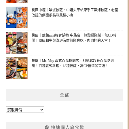
桃園中壢｜喵派披薩．中壢火車站旁手工窯烤披薩，老屋
改建的療癒系貓咪風格小店
桃園｜武鶴mini輕奢鍋物-中路店．無點餐限制、無CD時
間！頂級和牛與澎湃海鮮無限爽吃，肉肉控的天堂！
桃園｜Mr. May 義式百匯桃園店．$498起超狂百匯吃到
飽！百種義式料理、18種披薩，高CP值聚餐首選！
彙整
彙
整
✿ 快速懶人旅食趣