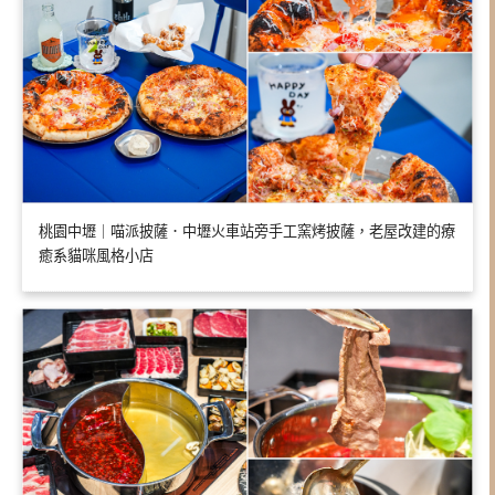
桃園中壢｜喵派披薩．中壢火車站旁手工窯烤披薩，老屋改建的療
癒系貓咪風格小店