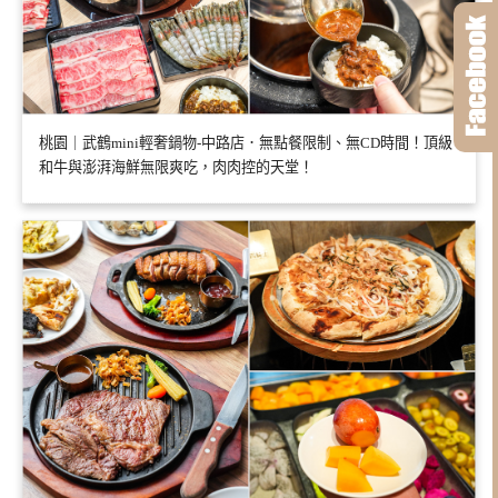
桃園｜武鶴mini輕奢鍋物-中路店．無點餐限制、無CD時間！頂級
和牛與澎湃海鮮無限爽吃，肉肉控的天堂！