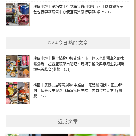
桃園中壢｜箱箱女王行李箱專賣(中壢店)．工廠直營專業
包包行李箱展售中心便宜高質感行李箱(線上：1)
GA4今日熱門文章
桃園中壢｜桃金鍋物中壢青埔門市．個人也能獨享的輕奢
鴛鴦鍋！超豐盛蔬菜自助吧、現調手搖飲與療癒生乳銅鑼
燒完美結合(瀏覽：101)
桃園｜武鶴mini輕奢鍋物-中路店．無點餐限制、無CD時
間！頂級和牛與澎湃海鮮無限爽吃，肉肉控的天堂！(瀏
覽：42)
近期文章