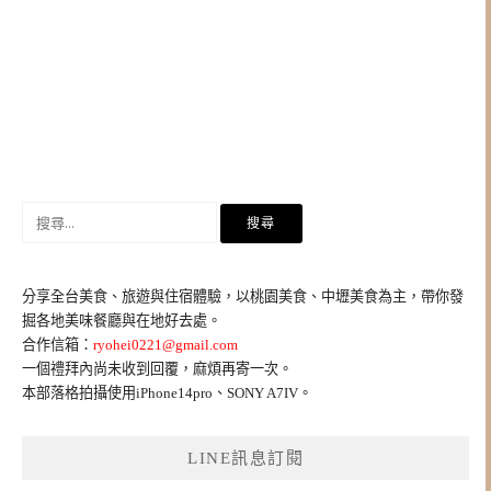
搜
尋
關
鍵
分享全台美食、旅遊與住宿體驗，以桃園美食、中壢美食為主，帶你發
字:
掘各地美味餐廳與在地好去處。
合作信箱：
ryohei0221@gmail.com
一個禮拜內尚未收到回覆，麻煩再寄一次。
本部落格拍攝使用iPhone14pro、SONY A7IV。
LINE訊息訂閱