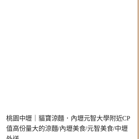
桃園中壢｜貓寶涼麵．內壢元智大學附近CP
值高份量大的涼麵/內壢美食/元智美食/中壢
外送