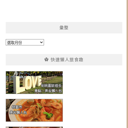
彙整
彙
整
✿ 快速懶人旅食趣