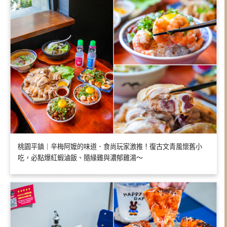
桃園平鎮｜辛梅阿嬤的味道．食尚玩家激推！復古文青風懷舊小
吃，必點爆紅蝦滷飯、隨緣雞與濃郁雞湯～