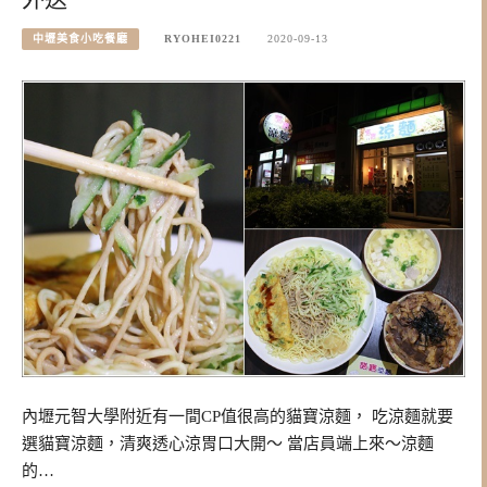
中壢美食小吃餐廳
RYOHEI0221
2020-09-13
內壢元智大學附近有一間CP值很高的貓寶涼麵， 吃涼麵就要
選貓寶涼麵，清爽透心涼胃口大開～ 當店員端上來～涼麵
的…