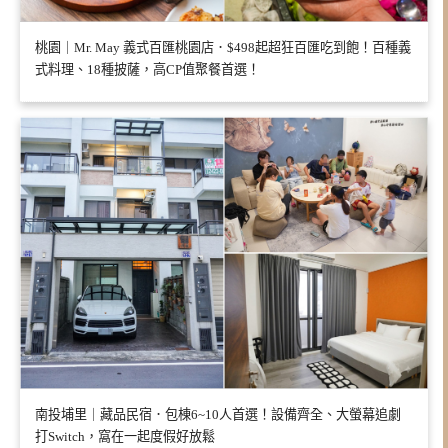
桃園｜Mr. May 義式百匯桃園店．$498起超狂百匯吃到飽！百種義
式料理、18種披薩，高CP值聚餐首選！
南投埔里｜藏品民宿．包棟6~10人首選！設備齊全、大螢幕追劇
打Switch，窩在一起度假好放鬆