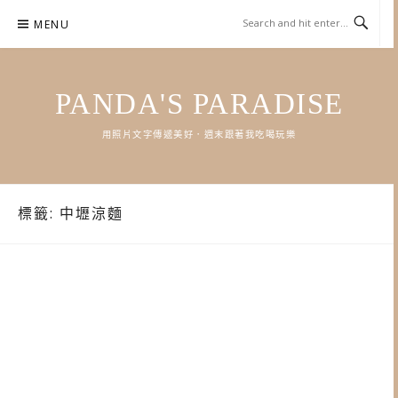
Skip
MENU
to
content
PANDA'S PARADISE
用照片文字傳遞美好．週末跟著我吃喝玩樂
標籤:
中壢涼麵