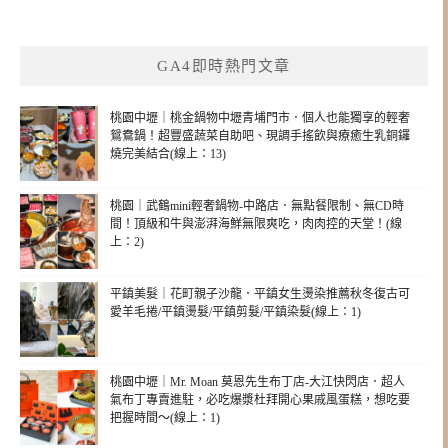
GA4即時熱門文章
桃園中壢｜桃金鍋物中壢青埔門市．個人也能獨享的輕奢
鴛鴦鍋！超豐盛蔬菜自助吧、現調手搖飲與療癒生乳銅鑼
燒完美結合(線上：13)
桃園｜武鶴mini輕奢鍋物-中路店．無點餐限制、無CD時
間！頂級和牛與澎湃海鮮無限爽吃，肉肉控的天堂！(線
上：2)
平鎮美髮｜花町親子沙龍．平鎮女生燙染推薦秋冬復古可
愛羊毛捲/平鎮燙髮/平鎮剪髮/平鎮染髮(線上：1)
桃園中壢｜Mr. Moan 莫恩先生布丁店-大江快閃店．超人
氣布丁專賣進駐，必吃爆漿杜拜開心果戚風蛋糕，想吃要
把握時間～(線上：1)