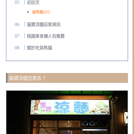
初訪文
滷肉飯(小)
貓寶涼麵店家資訊
桃園美食懶人包推薦
關於吃貨熊貓
貓寶涼麵怎麼去？