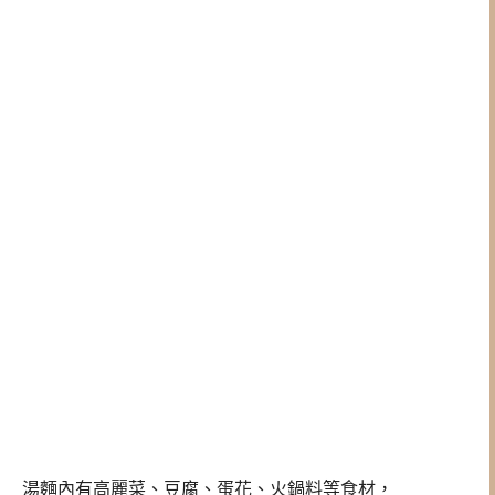
湯麵內有高麗菜、豆腐、蛋花、火鍋料等食材，