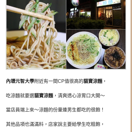
內壢元智大學
附近有一間CP值很高的
貓寶涼麵
，
吃涼麵就要選
貓寶涼麵
，清爽透心涼胃口大開～
當店員端上來～涼麵的份量連男生都吃的很飽！
其他品項也滿滿料，店家說主要給學生吃粗飽，