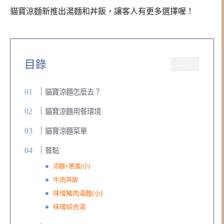
貓寶涼麵新推出湯麵和丼飯，讓客人有更多選擇喔！
目錄
CLOSE
貓寶涼麵怎麼去？
貓寶涼麵用餐環境
貓寶涼麵菜單
餐點
涼麵+蔥蛋(小)
牛肉
丼飯
味增豬肉湯麵(小)
味增綜合湯