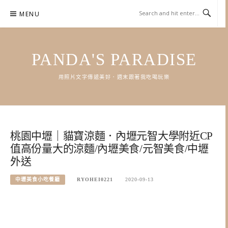
Skip
MENU
to
content
PANDA'S PARADISE
用照片文字傳遞美好．週末跟著我吃喝玩樂
桃園中壢｜貓寶涼麵．內壢元智大學附近CP
值高份量大的涼麵/內壢美食/元智美食/中壢
外送
中壢美食小吃餐廳
RYOHEI0221
2020-09-13