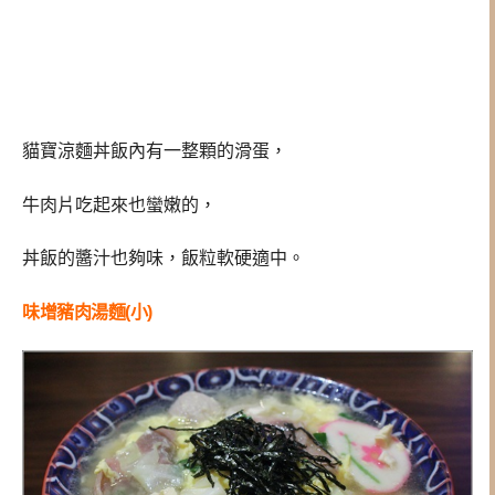
貓寶涼麵
丼飯內有一整顆的滑蛋，
牛肉片吃起來也蠻嫩的，
丼飯的醬汁也夠味，飯粒軟硬適中。
味增豬肉湯麵(小)