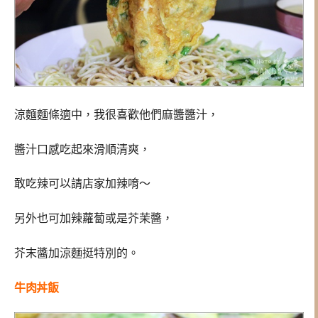
涼麵麵條適中，我很喜歡他們麻醬醬汁，
醬汁口感吃起來滑順清爽，
敢吃辣可以請店家加辣唷～
另外也可加辣蘿蔔或是芥茉醬，
芥末醬加涼麵挺特別的。
牛肉
丼飯