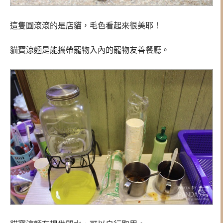
這隻圓滾滾的是店貓，毛色看起來很美耶！
貓寶涼麵是能攜帶寵物入內的寵物友善餐廳。