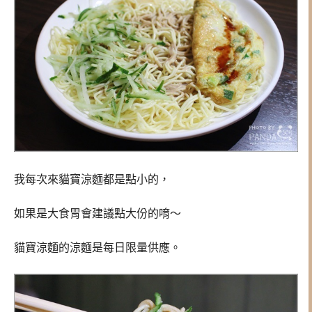
我每次來貓寶涼麵都是點小的，
如果是大食胃會建議點大份的唷～
貓寶涼麵的涼麵是每日限量供應。