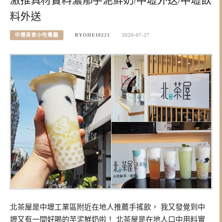
激推真材實料濃郁芋泥鮮奶/中壢外送/中壢飲
料外送
中壢美食小吃餐廳
RYOHEI0221
2020-07-27
北茶屋是中壢工業區附近在地人推薦手搖飲， 我又發覺到中
壢又有一間好喝的芋泥鮮奶啦！ 北茶屋是在地人口中用料實