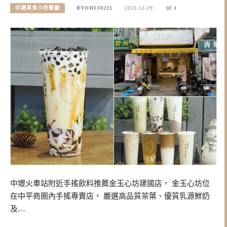
中壢美食小吃餐廳
RYOHEI0221
2021-12-29
1
中壢火車站附近手搖飲料推薦金玉心坊建國店， 金玉心坊位
在中平商圈內手搖專賣店， 嚴選高品質茶葉、優質乳源鮮奶
及…