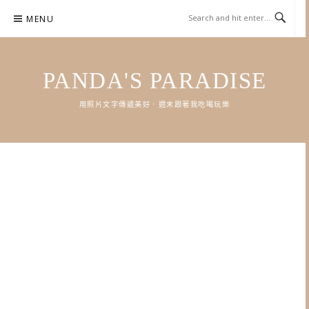
Skip
MENU
to
content
PANDA'S PARADISE
用照片文字傳遞美好．週末跟著我吃喝玩樂