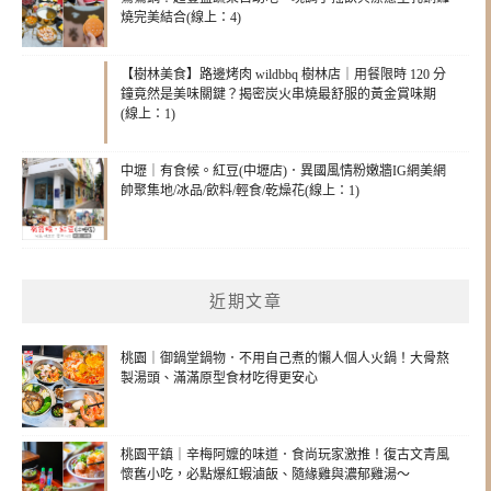
燒完美結合(線上：4)
【樹林美食】路邊烤肉 wildbbq 樹林店｜用餐限時 120 分
鐘竟然是美味關鍵？揭密炭火串燒最舒服的黃金賞味期
(線上：1)
中壢｜有食候。紅豆(中壢店)．異國風情粉嫩牆IG網美網
帥聚集地/冰品/飲料/輕食/乾燥花(線上：1)
近期文章
桃園｜御鍋堂鍋物．不用自己煮的懶人個人火鍋！大骨熬
製湯頭、滿滿原型食材吃得更安心
桃園平鎮｜辛梅阿嬤的味道．食尚玩家激推！復古文青風
懷舊小吃，必點爆紅蝦滷飯、隨緣雞與濃郁雞湯～