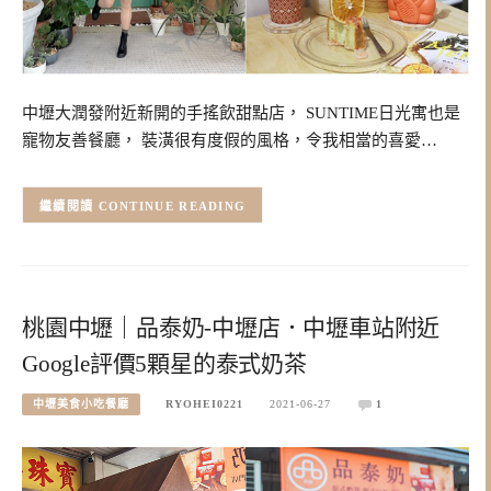
中壢大潤發附近新開的手搖飲甜點店， SUNTIME日光寓也是
寵物友善餐廳， 裝潢很有度假的風格，令我相當的喜愛…
CONTINUE READING
桃園中壢｜品泰奶-中壢店．中壢車站附近
Google評價5顆星的泰式奶茶
中壢美食小吃餐廳
RYOHEI0221
2021-06-27
1