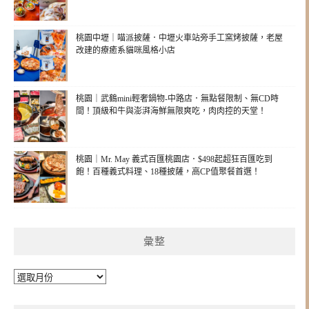
桃園中壢｜喵派披薩．中壢火車站旁手工窯烤披薩，老屋
改建的療癒系貓咪風格小店
桃園｜武鶴mini輕奢鍋物-中路店．無點餐限制、無CD時
間！頂級和牛與澎湃海鮮無限爽吃，肉肉控的天堂！
桃園｜Mr. May 義式百匯桃園店．$498起超狂百匯吃到
飽！百種義式料理、18種披薩，高CP值聚餐首選！
彙整
彙
整