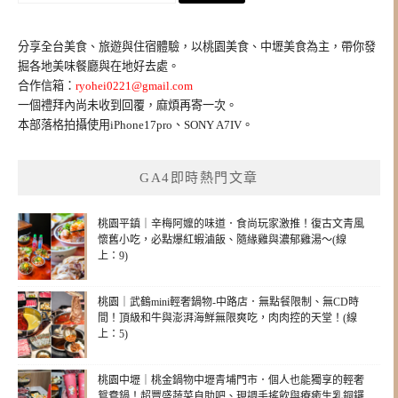
關
鍵
分享全台美食、旅遊與住宿體驗，以桃園美食、中壢美食為主，帶你發
字:
掘各地美味餐廳與在地好去處。
合作信箱：
ryohei0221@gmail.com
一個禮拜內尚未收到回覆，麻煩再寄一次。
本部落格拍攝使用iPhone17pro、SONY A7IV。
GA4即時熱門文章
桃園平鎮｜辛梅阿嬤的味道．食尚玩家激推！復古文青風
懷舊小吃，必點爆紅蝦滷飯、隨緣雞與濃郁雞湯～(線
上：9)
桃園｜武鶴mini輕奢鍋物-中路店．無點餐限制、無CD時
間！頂級和牛與澎湃海鮮無限爽吃，肉肉控的天堂！(線
上：5)
桃園中壢｜桃金鍋物中壢青埔門市．個人也能獨享的輕奢
鴛鴦鍋！超豐盛蔬菜自助吧、現調手搖飲與療癒生乳銅鑼