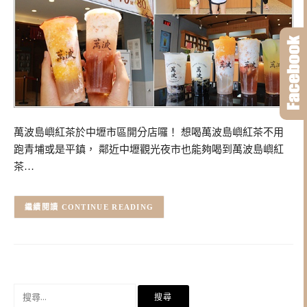
萬波島嶼紅茶於中壢市區開分店囉！ 想喝萬波島嶼紅茶不用
跑青埔或是平鎮， 鄰近中壢觀光夜市也能夠喝到萬波島嶼紅
茶…
CONTINUE READING
搜
尋