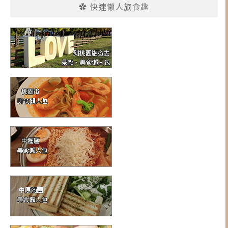
✿ 快速懶人旅食趣