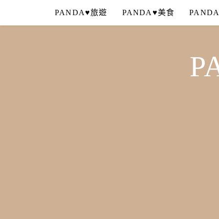
Skip
PANDA♥旅遊
PANDA♥美食
PAND
to
content
P