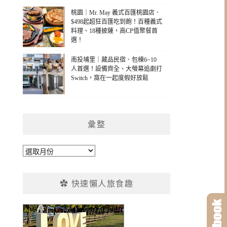
桃園｜Mr. May 義式百匯桃園店．
$498起超狂百匯吃到飽！百種義式
料理、18種披薩，高CP值聚餐首
選！
南投埔里｜藏品民宿．包棟6~10
人首選！設備齊全、大螢幕追劇打
Switch，窩在一起度假好放鬆
彙整
彙
整
✿ 快速懶人旅食趣