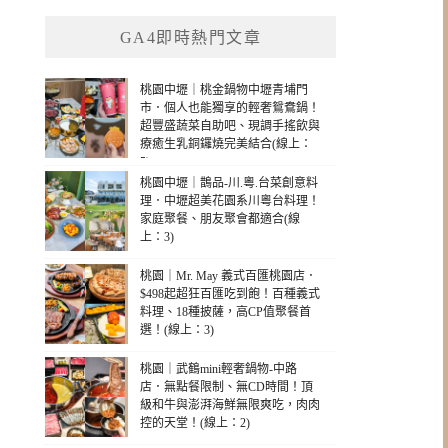
GA4即時熱門文章
桃園中壢｜桃金鍋物中壢青埔門
市．個人也能獨享的輕奢鴛鴦鍋！
超豐盛蔬菜自助吧、現調手搖飲與
療癒生乳銅鑼燒完美結合(線上：
5)
桃園中壢｜鵲品-川.粵.台菜創意料
理．中壢超美花園系川粵台料理！
家庭聚餐、朋友聚會都適合(線
上：3)
桃園｜Mr. May 義式百匯桃園店．
$498起超狂百匯吃到飽！百種義式
料理、18種披薩，高CP值聚餐首
選！(線上：3)
桃園｜武鶴mini輕奢鍋物-中路
店．無點餐限制、無CD時間！頂
級和牛與澎湃海鮮無限爽吃，肉肉
控的天堂！(線上：2)