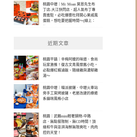
桃園中壢｜Mr. Moan 莫恩先生布
丁店-大江快閃店．超人氣布丁專
賣進駐，必吃爆漿杜拜開心果戚風
蛋糕，想吃要把握時間～(線上：
1)
近期文章
桃園平鎮｜辛梅阿嬤的味道．食尚
玩家激推！復古文青風懷舊小吃，
必點爆紅蝦滷飯、隨緣雞與濃郁雞
湯～
桃園中壢｜喵派披薩．中壢火車站
旁手工窯烤披薩，老屋改建的療癒
系貓咪風格小店
桃園｜武鶴mini輕奢鍋物-中路
店．無點餐限制、無CD時間！頂
級和牛與澎湃海鮮無限爽吃，肉肉
控的天堂！