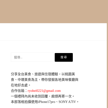
搜
尋
關
鍵
分享全台美食、旅遊與住宿體驗，以桃園美
字:
食、中壢美食為主，帶你發掘各地美味餐廳與
在地好去處。
合作信箱：
ryohei0221@gmail.com
一個禮拜內尚未收到回覆，麻煩再寄一次。
本部落格拍攝使用iPhone17pro、SONY A7IV。