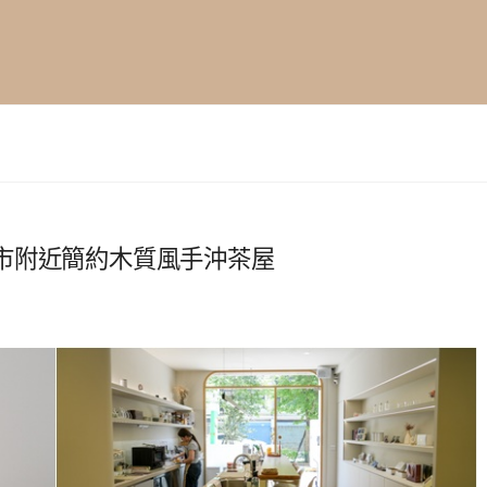
市附近簡約木質風手沖茶屋