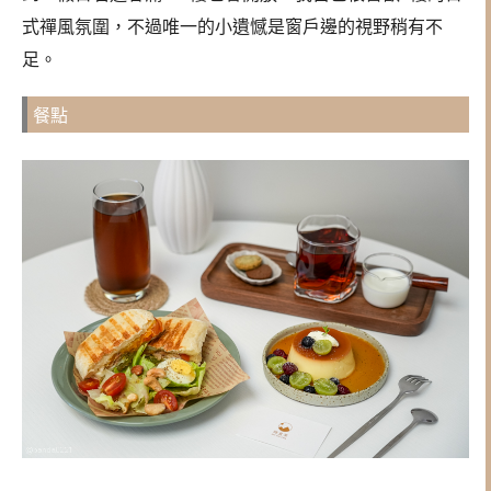
式禪風氛圍，不過唯一的小遺憾是窗戶邊的視野稍有不
足。
餐點