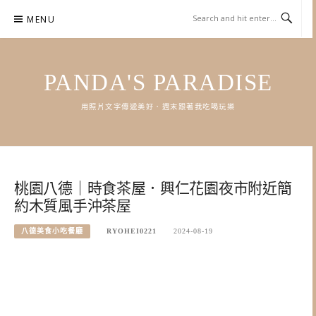
Skip
MENU
to
content
PANDA'S PARADISE
用照片文字傳遞美好．週末跟著我吃喝玩樂
桃園八德｜時食茶屋．興仁花園夜市附近簡
約木質風手沖茶屋
八德美食小吃餐廳
RYOHEI0221
2024-08-19