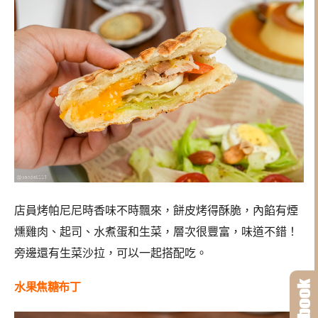
店員烤帕尼尼時香味不時飄來，餅皮烤得酥脆，內餡有煙
燻雞肉、起司、水煮蛋和生菜，層次很豐富，味道不錯！
旁邊還有生菜沙拉，可以一起搭配吃。
水果焦糖布丁