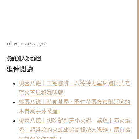
POST VIEWS:
2,332
按讚加入粉絲團
延伸閱讀
桃園八德｜三宅咖啡．八德特力屋周邊日式老
宅文青風格咖啡廳
桃園八德｜時食茶屋．興仁花園夜市附近簡約
木質風手沖茶屋
桃園八德｜想吃鍋創意小火鍋．桌邊上演火焰
秀！超浮誇的火燒龍蛤蛤鍋讓人驚艷，還有蠔