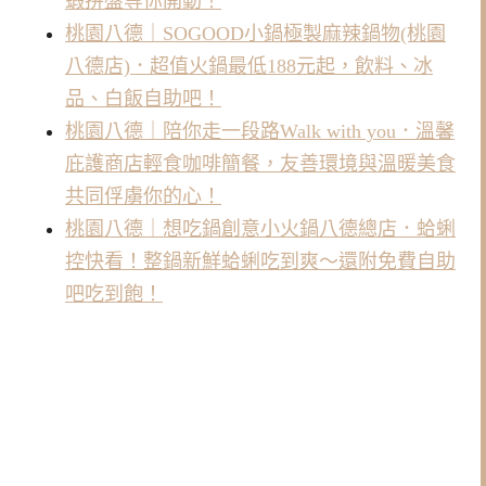
蝦拼盤等你開動！
桃園八德｜SOGOOD小鍋極製麻辣鍋物(桃園
八德店)．超值火鍋最低188元起，飲料、冰
品、白飯自助吧！
桃園八德｜陪你走一段路Walk with you．溫馨
庇護商店輕食咖啡簡餐，友善環境與溫暖美食
共同俘虜你的心！
桃園八德｜想吃鍋創意小火鍋八德總店．蛤蜊
控快看！整鍋新鮮蛤蜊吃到爽～還附免費自助
吧吃到飽！