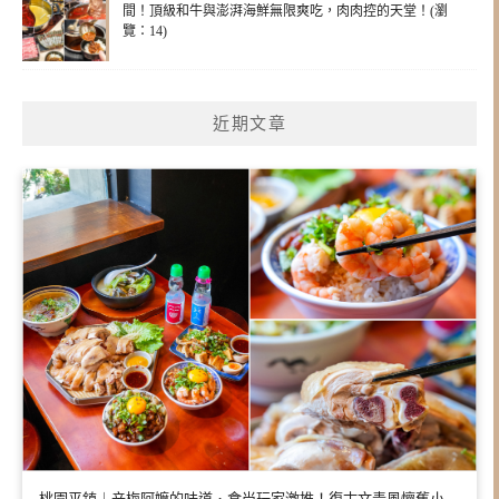
間！頂級和牛與澎湃海鮮無限爽吃，肉肉控的天堂！(瀏
覽：14)
近期文章