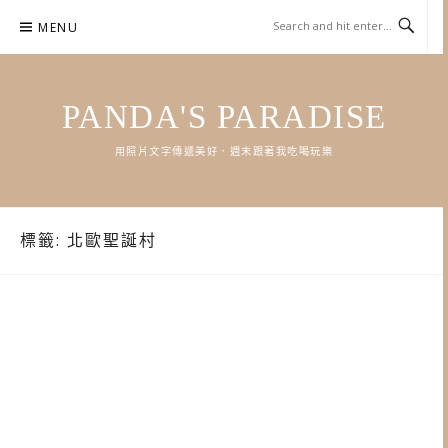
Skip
MENU
to
content
PANDA'S PARADISE
用照片文字傳遞美好．週末跟著我吃喝玩樂
標籤:
北歐聖誕村