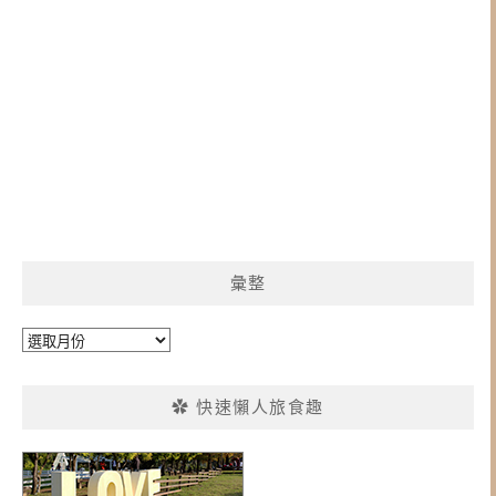
彙整
彙
整
✿ 快速懶人旅食趣