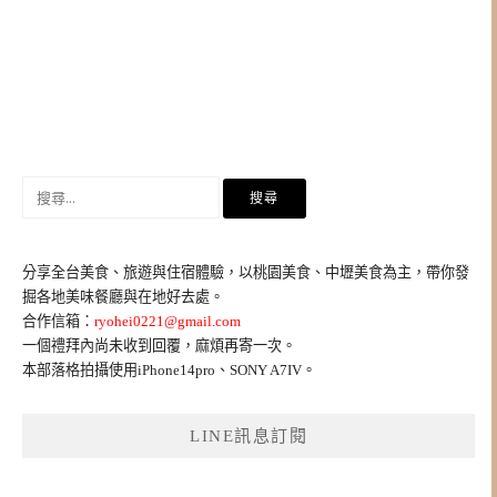
搜
尋
關
鍵
分享全台美食、旅遊與住宿體驗，以桃園美食、中壢美食為主，帶你發
字:
掘各地美味餐廳與在地好去處。
合作信箱：
ryohei0221@gmail.com
一個禮拜內尚未收到回覆，麻煩再寄一次。
本部落格拍攝使用iPhone14pro、SONY A7IV。
LINE訊息訂閱