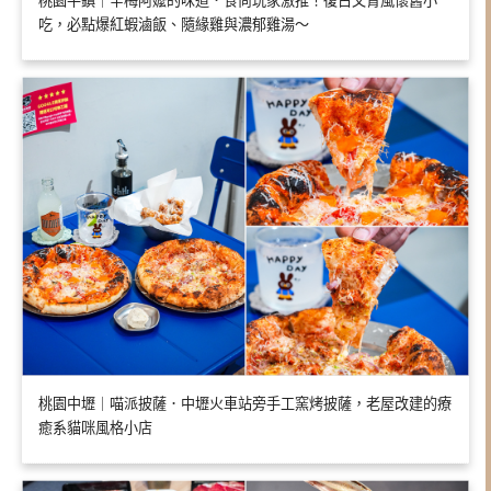
桃園平鎮｜辛梅阿嬤的味道．食尚玩家激推！復古文青風懷舊小
吃，必點爆紅蝦滷飯、隨緣雞與濃郁雞湯～
桃園中壢｜喵派披薩．中壢火車站旁手工窯烤披薩，老屋改建的療
癒系貓咪風格小店