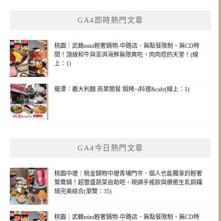
GA4即時熱門文章
桃園｜武鶴mini輕奢鍋物-中路店．無點餐限制、無CD時
間！頂級和牛與澎湃海鮮無限爽吃，肉肉控的天堂！(線
上：1)
龍潭｜義大利麵 商業簡餐 焗烤~i料理&cafe(線上：1)
GA4今日熱門文章
桃園中壢｜桃金鍋物中壢青埔門市．個人也能獨享的輕奢
鴛鴦鍋！超豐盛蔬菜自助吧、現調手搖飲與療癒生乳銅鑼
燒完美結合(瀏覽：35)
桃園｜武鶴mini輕奢鍋物-中路店．無點餐限制、無CD時