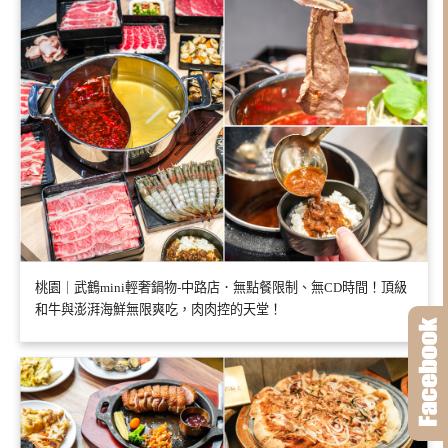
桃園｜武鶴mini輕奢鍋物-中路店．無點餐限制、無CD時間！頂級
和牛與澎湃海鮮無限爽吃，肉肉控的天堂！