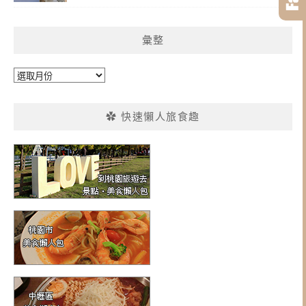
彙整
彙
整
✿ 快速懶人旅食趣