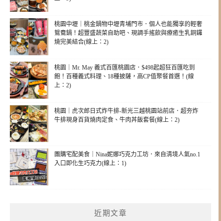
桃園中壢｜桃金鍋物中壢青埔門市．個人也能獨享的輕奢
鴛鴦鍋！超豐盛蔬菜自助吧、現調手搖飲與療癒生乳銅鑼
燒完美結合(線上：2)
桃園｜Mr. May 義式百匯桃園店．$498起超狂百匯吃到
飽！百種義式料理、18種披薩，高CP值聚餐首選！(線
上：2)
桃園｜虎次郎日式炸牛排-新光三越桃園站前店．超夯炸
牛排現身百貨燒肉定食、牛肉丼飯套餐(線上：2)
團購宅配美食｜Nina妮娜巧克力工坊．來自清境人氣no.1
入口即化生巧克力(線上：1)
近期文章