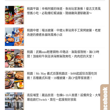
桃園平鎮｜辛梅阿嬤的味道．食尚玩家激推！復古文青風
懷舊小吃，必點爆紅蝦滷飯、隨緣雞與濃郁雞湯～
桃園中壢｜喵派披薩．中壢火車站旁手工窯烤披薩，老屋
改建的療癒系貓咪風格小店
桃園｜武鶴mini輕奢鍋物-中路店．無點餐限制、無CD時
間！頂級和牛與澎湃海鮮無限爽吃，肉肉控的天堂！
桃園｜Mr. May 義式百匯桃園店．$498起超狂百匯吃到
飽！百種義式料理、18種披薩，高CP值聚餐首選！
南投埔里｜藏品民宿．包棟6~10人首選！設備齊全、大螢
幕追劇打Switch，窩在一起度假好放鬆