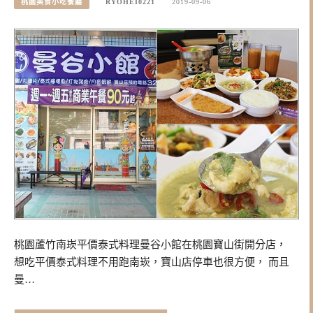
桃園美食小吃餐廳
RYOHEI0221
2019-09-06
桃園蘆竹南崁平價泰式料理曼谷小館在桃園寶山街開分店，
想吃平價泰式料理不用跑南崁，寶山店停車也很方便， 而且
曼…