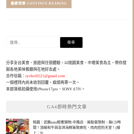
CONTINUE READING
搜
尋
關
鍵
分享全台美食、旅遊與住宿體驗，以桃園美食、中壢美食為主，帶你發
字:
掘各地美味餐廳與在地好去處。
合作信箱：
ryohei0221@gmail.com
一個禮拜內尚未收到回覆，麻煩再寄一次。
本部落格拍攝使用iPhone17pro、SONY A7IV。
GA4即時熱門文章
桃園｜武鶴mini輕奢鍋物-中路店．無點餐限制、無CD時
間！頂級和牛與澎湃海鮮無限爽吃，肉肉控的天堂！(線
上：9)