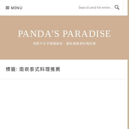
Skip
MENU
to
content
PANDA'S PARADISE
用照片文字傳遞美好．週末跟著我吃喝玩樂
標籤:
南崁泰式料理推薦