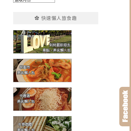
整
✿ 快速懶人旅食趣