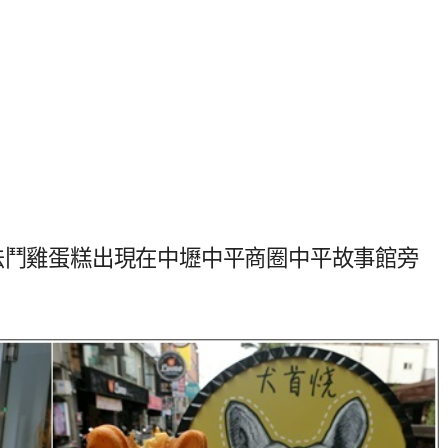
法鬥雞蛋糕出現在中壢中平商圈中平故事館旁