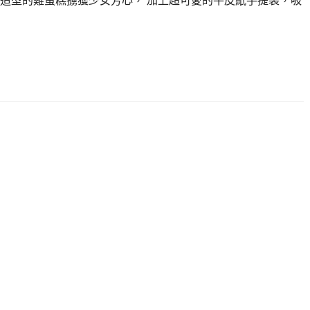
造型的雞蛋糕擄獲少女芳心， 加上超可愛的牛皮紙手提袋，吸