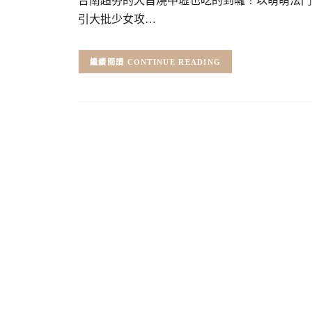
台南超夯的犬首燒中壢也吃的到囉！以萌萌法鬥
引大批少女攻…
CONTINUE READING