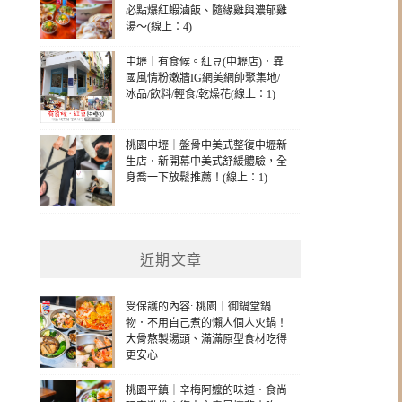
必點爆紅蝦滷飯、隨緣雞與濃郁雞
湯～(線上：4)
中壢｜有食候。紅豆(中壢店)．異
國風情粉嫩牆IG網美網帥聚集地/
冰品/飲料/輕食/乾燥花(線上：1)
桃園中壢｜盤骨中美式整復中壢新
生店．新開幕中美式舒緩體驗，全
身喬一下放鬆推薦！(線上：1)
近期文章
受保護的內容: 桃園｜御鍋堂鍋
物．不用自己煮的懶人個人火鍋！
大骨熬製湯頭、滿滿原型食材吃得
更安心
桃園平鎮｜辛梅阿嬤的味道．食尚