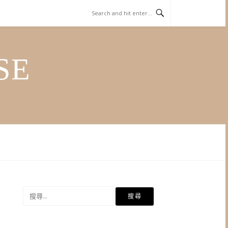
SE
搜
尋
關
鍵