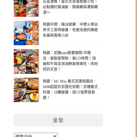
玩家激推！復古文青風懷舊小吃，
必點爆紅蝦滷飯、隨緣雞與濃郁雞
湯～
桃園中壢｜喵派披薩．中壢火車站
旁手工窯烤披薩，老屋改建的療癒
系貓咪風格小店
桃園｜武鶴mini輕奢鍋物-中路
店．無點餐限制、無CD時間！頂
級和牛與澎湃海鮮無限爽吃，肉肉
控的天堂！
桃園｜Mr. May 義式百匯桃園店．
$498起超狂百匯吃到飽！百種義式
料理、18種披薩，高CP值聚餐首
選！
彙整
彙