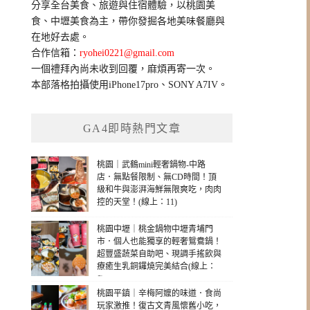
分享全台美食、旅遊與住宿體驗，以桃園美
字:
食、中壢美食為主，帶你發掘各地美味餐廳與
在地好去處。
合作信箱：
ryohei0221@gmail.com
一個禮拜內尚未收到回覆，麻煩再寄一次。
本部落格拍攝使用iPhone17pro、SONY A7IV。
GA4即時熱門文章
桃園｜武鶴mini輕奢鍋物-中路
店．無點餐限制、無CD時間！頂
級和牛與澎湃海鮮無限爽吃，肉肉
控的天堂！(線上：11)
桃園中壢｜桃金鍋物中壢青埔門
市．個人也能獨享的輕奢鴛鴦鍋！
超豐盛蔬菜自助吧、現調手搖飲與
療癒生乳銅鑼燒完美結合(線上：
6)
桃園平鎮｜辛梅阿嬤的味道．食尚
玩家激推！復古文青風懷舊小吃，