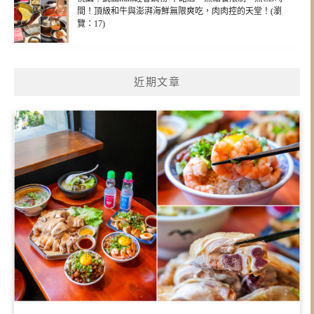
間！頂級和牛與澎湃海鮮無限爽吃，肉肉控的天堂！(瀏
覽：17)
近期文章