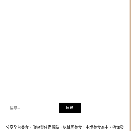
搜
尋
關
鍵
分享全台美食、旅遊與住宿體驗，以桃園美食、中壢美食為主，帶你發
字: