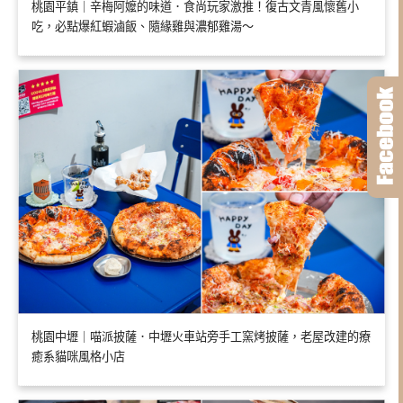
桃園平鎮｜辛梅阿嬤的味道．食尚玩家激推！復古文青風懷舊小
吃，必點爆紅蝦滷飯、隨緣雞與濃郁雞湯～
桃園中壢｜喵派披薩．中壢火車站旁手工窯烤披薩，老屋改建的療
癒系貓咪風格小店