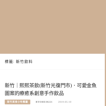
標籤:
新竹飲料
新竹｜熙熙茶飲(新竹光復門市)．可愛金魚
圖案的療癒系創意手作飲品
新竹美食小吃餐廳
RYOHEI0221
2019-05-10