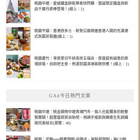
桃園中壢｜愛威鐵盒餅乾華泰快閃櫃．聖誕限定鐵盒與新
品千層丹麥棒登場！(線上：1)
桃園平鎮｜香港西多士．新勢公園周邊香港人開的充滿港
式氛圍茶餐廳(線上：1)
桃園蘆竹｜爭厚厚切牛排南崁五福店．厚度超有誠意的原
塊排餐，自助吧主食、例湯到霜淇淋無限供應！(線上：1)
GA4今日熱門文章
桃園中壢｜桃金鍋物中壢青埔門市．個人也能獨享的輕奢
鴛鴦鍋！超豐盛蔬菜自助吧、現調手搖飲與療癒生乳銅鑼
燒完美結合(瀏覽：40)
桃園｜武鶴mini輕奢鍋物-中路店．無點餐限制、無CD時