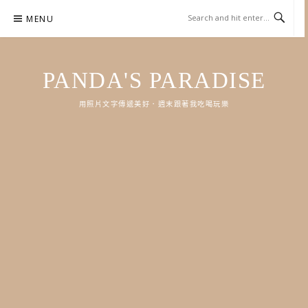
Skip
MENU
to
content
PANDA'S PARADISE
用照片文字傳遞美好．週末跟著我吃喝玩樂