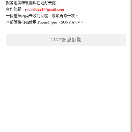
掘各地美味餐廳與在地好去處。
合作信箱：
ryohei0221@gmail.com
一個禮拜內尚未收到回覆，麻煩再寄一次。
本部落格拍攝使用iPhone14pro、SONY A7IV。
LINE訊息訂閱