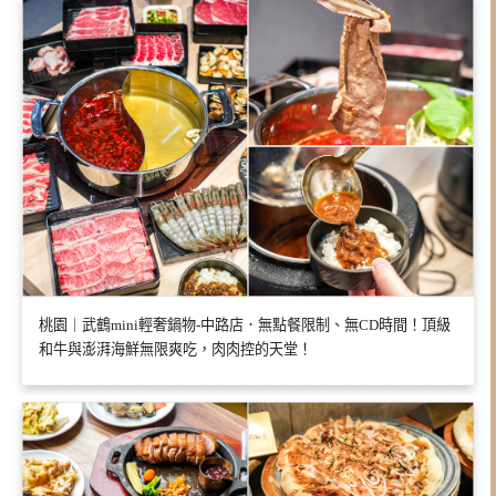
桃園｜武鶴mini輕奢鍋物-中路店．無點餐限制、無CD時間！頂級
和牛與澎湃海鮮無限爽吃，肉肉控的天堂！