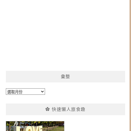
彙整
彙
整
✿ 快速懶人旅食趣