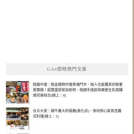
GA4即時熱門文章
桃園中壢｜桃金鍋物中壢青埔門市．個人也能獨享的輕奢
鴛鴦鍋！超豐盛蔬菜自助吧、現調手搖飲與療癒生乳銅鑼
燒完美結合(線上：4)
台北大安｜蝸牛義大利餐廳(敦化店)．食材用心氣氛佳義
式料理(線上：1)