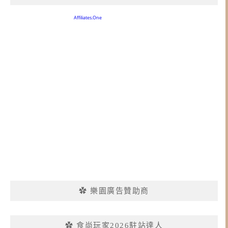
✿ 樂園廣告贊助商
✿ 食尚玩家2026駐站達人