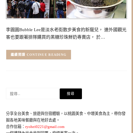
李圓圓Bubble Lee是淡水老街散步美食的新寵兒， 連外國觀光
客也要跟著排隊購買的黑糖珍珠鮮奶專賣店， 於…
CONTINUE READING
搜
尋
關
鍵
分享全台美食、旅遊與住宿體驗，以桃園美食、中壢美食為主，帶你發
字:
掘各地美味餐廳與在地好去處。
合作信箱：
ryohei0221@gmail.com