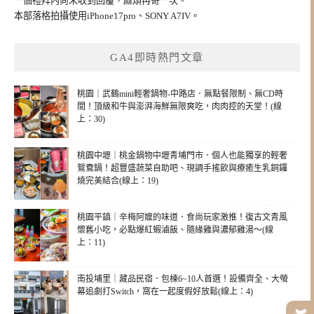
一個禮拜內尚未收到回覆，麻煩再寄一次。
本部落格拍攝使用iPhone17pro、SONY A7IV。
GA4即時熱門文章
桃園｜武鶴mini輕奢鍋物-中路店．無點餐限制、無CD時
間！頂級和牛與澎湃海鮮無限爽吃，肉肉控的天堂！(線
上：30)
桃園中壢｜桃金鍋物中壢青埔門市．個人也能獨享的輕奢
鴛鴦鍋！超豐盛蔬菜自助吧、現調手搖飲與療癒生乳銅鑼
燒完美結合(線上：19)
桃園平鎮｜辛梅阿嬤的味道．食尚玩家激推！復古文青風
懷舊小吃，必點爆紅蝦滷飯、隨緣雞與濃郁雞湯～(線
上：11)
南投埔里｜藏品民宿．包棟6~10人首選！設備齊全、大螢
幕追劇打Switch，窩在一起度假好放鬆(線上：4)