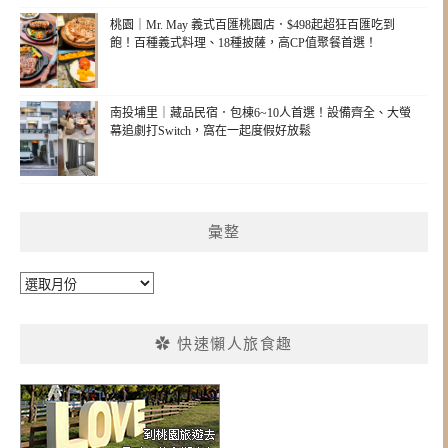
桃園｜Mr. May 義式百匯桃園店．$498起超狂百匯吃到
飽！百種義式料理、18種披薩，高CP值聚餐首選！
南投埔里｜藏品民宿．包棟6~10人首選！設備齊全、大螢
幕追劇打Switch，窩在一起度假好放鬆
彙整
彙
整
✿ 快速懶人旅食趣