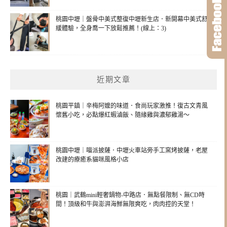
桃園中壢｜盤骨中美式整復中壢新生店．新開幕中美式舒
緩體驗，全身喬一下放鬆推薦！(線上：3)
近期文章
桃園平鎮｜辛梅阿嬤的味道．食尚玩家激推！復古文青風
懷舊小吃，必點爆紅蝦滷飯、隨緣雞與濃郁雞湯～
桃園中壢｜喵派披薩．中壢火車站旁手工窯烤披薩，老屋
改建的療癒系貓咪風格小店
桃園｜武鶴mini輕奢鍋物-中路店．無點餐限制、無CD時
間！頂級和牛與澎湃海鮮無限爽吃，肉肉控的天堂！