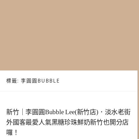
標籤:
李圓圓BUBBLE
新竹｜李圓圓Bubble Lee(新竹店)．淡水老街
外國客最愛人氣黑糖珍珠鮮奶新竹也開分店
囉！