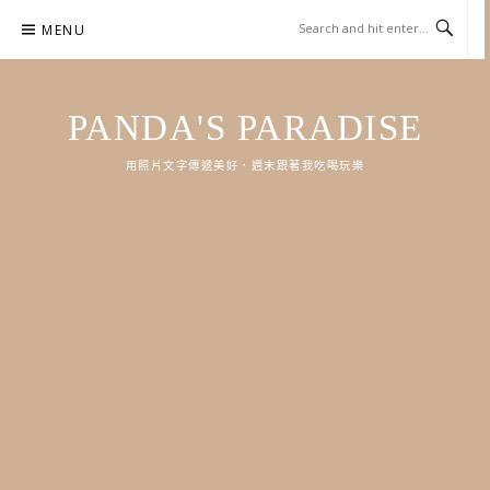
Skip
MENU
to
content
PANDA'S PARADISE
用照片文字傳遞美好．週末跟著我吃喝玩樂