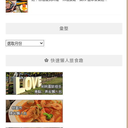
彙整
彙
整
✿ 快速懶人旅食趣