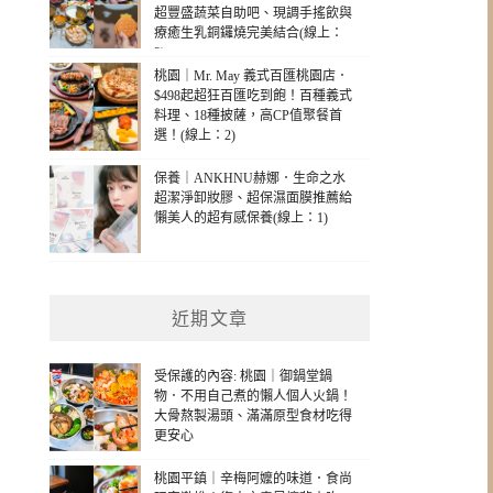
超豐盛蔬菜自助吧、現調手搖飲與
療癒生乳銅鑼燒完美結合(線上：
3)
桃園｜Mr. May 義式百匯桃園店．
$498起超狂百匯吃到飽！百種義式
料理、18種披薩，高CP值聚餐首
選！(線上：2)
保養｜ANKHNU赫娜．生命之水
超潔淨卸妝膠、超保濕面膜推薦給
懶美人的超有感保養(線上：1)
近期文章
受保護的內容: 桃園｜御鍋堂鍋
物．不用自己煮的懶人個人火鍋！
大骨熬製湯頭、滿滿原型食材吃得
更安心
桃園平鎮｜辛梅阿嬤的味道．食尚