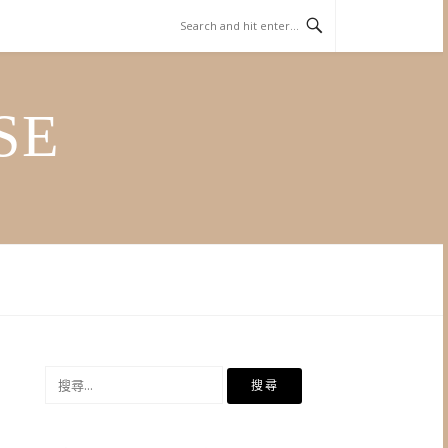
SE
搜
尋
關
鍵