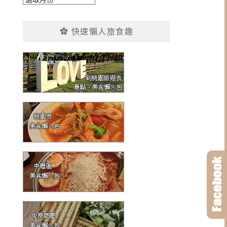
整
✿ 快速懶人旅食趣