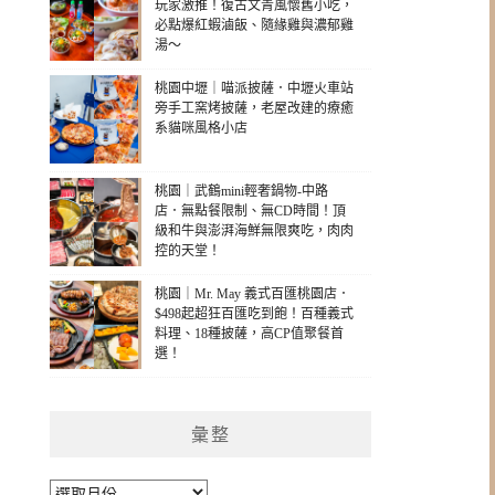
玩家激推！復古文青風懷舊小吃，
必點爆紅蝦滷飯、隨緣雞與濃郁雞
湯～
桃園中壢｜喵派披薩．中壢火車站
旁手工窯烤披薩，老屋改建的療癒
系貓咪風格小店
桃園｜武鶴mini輕奢鍋物-中路
店．無點餐限制、無CD時間！頂
級和牛與澎湃海鮮無限爽吃，肉肉
控的天堂！
桃園｜Mr. May 義式百匯桃園店．
$498起超狂百匯吃到飽！百種義式
料理、18種披薩，高CP值聚餐首
選！
彙整
彙