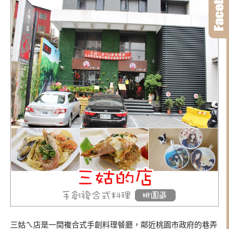
三姑ㄟ店是一間複合式手創料理餐廳，鄰近桃園市政府的巷弄