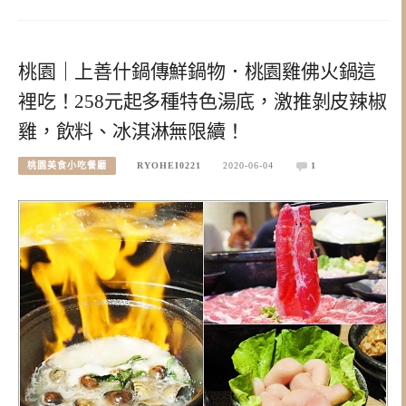
桃園｜上善什鍋傳鮮鍋物．桃園雞佛火鍋這
裡吃！258元起多種特色湯底，激推剝皮辣椒
雞，飲料、冰淇淋無限續！
桃園美食小吃餐廳
RYOHEI0221
2020-06-04
1