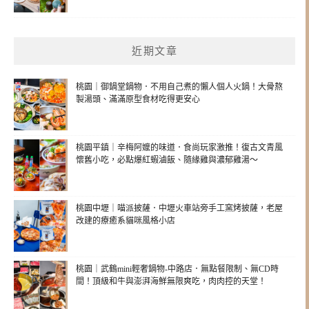
近期文章
桃園｜御鍋堂鍋物．不用自己煮的懶人個人火鍋！大骨熬
製湯頭、滿滿原型食材吃得更安心
桃園平鎮｜辛梅阿嬤的味道．食尚玩家激推！復古文青風
懷舊小吃，必點爆紅蝦滷飯、隨緣雞與濃郁雞湯～
桃園中壢｜喵派披薩．中壢火車站旁手工窯烤披薩，老屋
改建的療癒系貓咪風格小店
桃園｜武鶴mini輕奢鍋物-中路店．無點餐限制、無CD時
間！頂級和牛與澎湃海鮮無限爽吃，肉肉控的天堂！