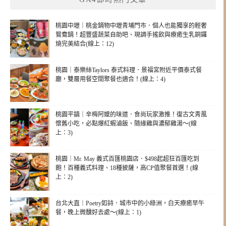
桃園中壢｜桃金鍋物中壢青埔門市．個人也能獨享的輕奢
鴛鴦鍋！超豐盛蔬菜自助吧、現調手搖飲與療癒生乳銅鑼
燒完美結合(線上：12)
桃園｜泰樂絲Taylors 泰式料理．景福宮附近平價泰式餐
廳，雙層用餐空間聚餐也適合！(線上：4)
桃園平鎮｜辛梅阿嬤的味道．食尚玩家激推！復古文青風
懷舊小吃，必點爆紅蝦滷飯、隨緣雞與濃郁雞湯～(線
上：3)
桃園｜Mr. May 義式百匯桃園店．$498起超狂百匯吃到
飽！百種義式料理、18種披薩，高CP值聚餐首選！(線
上：2)
台北大直｜Poetry如詩．城市中的小綠洲，白天療癒早午
餐，晚上微醺好去處～(線上：1)