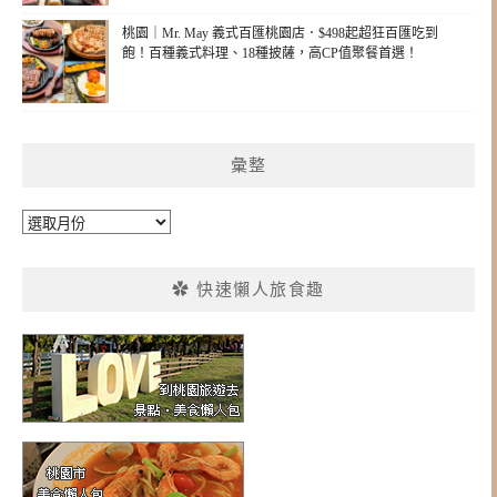
桃園｜Mr. May 義式百匯桃園店．$498起超狂百匯吃到
飽！百種義式料理、18種披薩，高CP值聚餐首選！
彙整
彙
整
✿ 快速懶人旅食趣