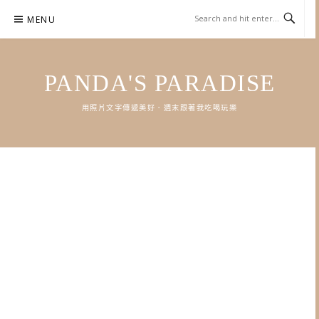
Skip
MENU
to
content
PANDA'S PARADISE
用照片文字傳遞美好．週末跟著我吃喝玩樂