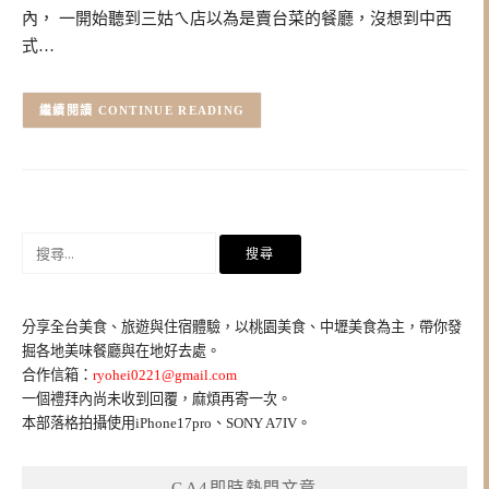
內， 一開始聽到三姑ㄟ店以為是賣台菜的餐廳，沒想到中西
式…
CONTINUE READING
搜
尋
關
鍵
分享全台美食、旅遊與住宿體驗，以桃園美食、中壢美食為主，帶你發
字:
掘各地美味餐廳與在地好去處。
合作信箱：
ryohei0221@gmail.com
一個禮拜內尚未收到回覆，麻煩再寄一次。
本部落格拍攝使用iPhone17pro、SONY A7IV。
GA4即時熱門文章