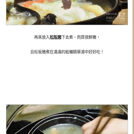
再來放入
松阪豬
下去煮，肉質很鮮嫩，
且松坂豬煮在滿滿的蛤蠣精華湯中好好吃！