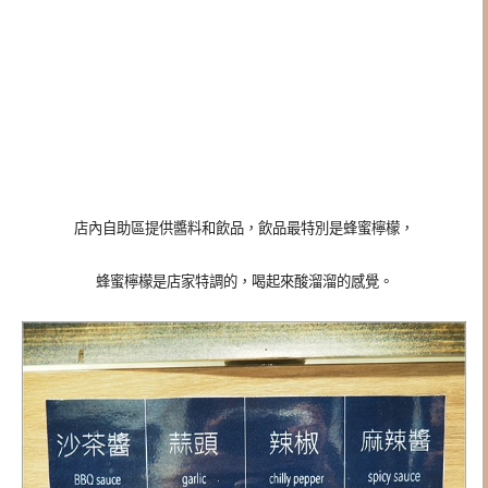
店內自助區提供醬料和飲品，飲品最特別是蜂蜜檸檬，
蜂蜜檸檬是店家特調的，喝起來酸溜溜的感覺。