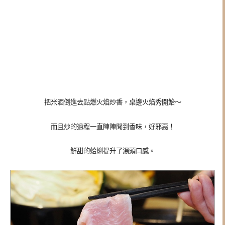
把米酒倒進去點燃火焰炒香，
桌邊火焰秀開始～
而且炒的過程一直陣陣聞到香味，好邪惡！
鮮甜的蛤蜊提升了湯頭口感。