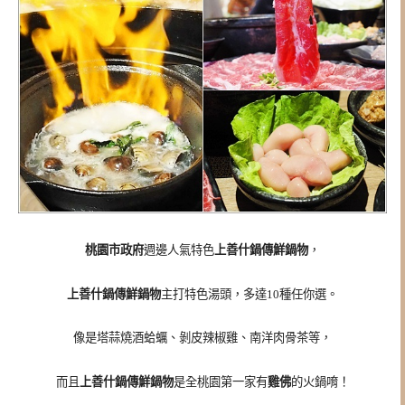
桃園市政府
週邊人氣特色
上善什鍋傳鮮鍋物
，
上善什鍋傳鮮鍋物
主打特色湯頭，
多達10種任你選。
像是塔蒜燒酒蛤蠣、剝皮辣椒雞、南洋肉骨茶等，
而且
上善什鍋傳鮮鍋物
是全桃園第一家有
雞佛
的火鍋唷！