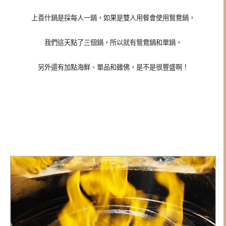
上善什鍋是採每人一鍋，如果是雙人用餐會使用鴛鴦鍋，
我們這天點了三個鍋，所以就有鴛鴦鍋和單鍋，
另外還有加點海鮮、單品和雞佛，是不是很豐盛啊！