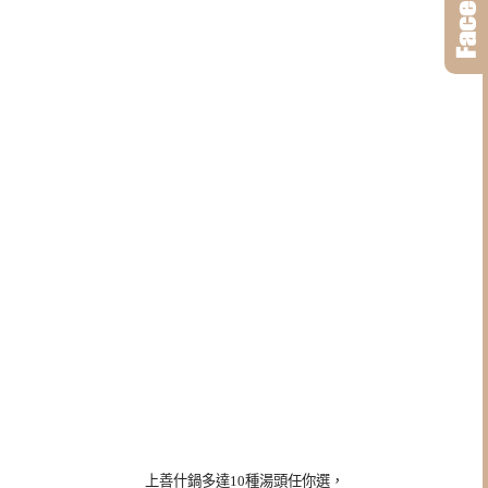
上善什鍋多達10種湯頭任你選，