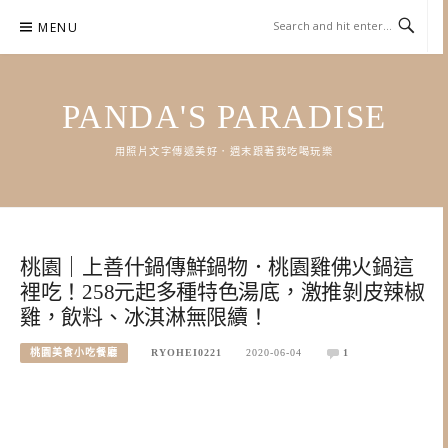
Skip
MENU
to
content
PANDA'S PARADISE
用照片文字傳遞美好．週末跟著我吃喝玩樂
桃園｜上善什鍋傳鮮鍋物．桃園雞佛火鍋這
裡吃！258元起多種特色湯底，激推剝皮辣椒
雞，飲料、冰淇淋無限續！
桃園美食小吃餐廳
RYOHEI0221
2020-06-04
1