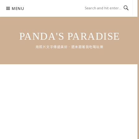
Skip
MENU
to
content
PANDA'S PARADISE
用照片文字傳遞美好．週末跟著我吃喝玩樂