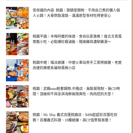
受保護的內容: 桃園｜御鍋堂鍋物．不用自己煮的懶人個
人火鍋！大骨熬製湯頭、滿滿原型食材吃得更安心
桃園平鎮｜辛梅阿嬤的味道．食尚玩家激推！復古文青風
懷舊小吃，必點爆紅蝦滷飯、隨緣雞與濃郁雞湯～
桃園中壢｜喵派披薩．中壢火車站旁手工窯烤披薩，老屋
改建的療癒系貓咪風格小店
桃園｜武鶴mini輕奢鍋物-中路店．無點餐限制、無CD時
間！頂級和牛與澎湃海鮮無限爽吃，肉肉控的天堂！
桃園｜Mr. May 義式百匯桃園店．$498起超狂百匯吃到
飽！百種義式料理、18種披薩，高CP值聚餐首選！