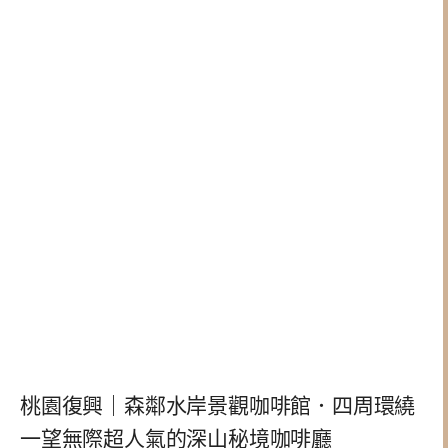
桃園復興｜森鄰水岸景觀咖啡館．四周環繞
一望無際超人氣的深山秘境咖啡廳