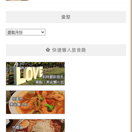
彙整
彙
整
✿ 快速懶人旅食趣