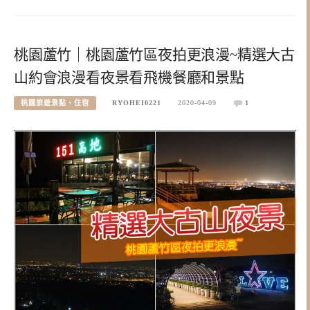
桃園蘆竹｜桃園蘆竹區夜拍更浪漫~精選大古
山約會浪漫看夜景看飛機餐廳和景點
桃園旅遊景點、住宿
RYOHEI0221
2020-04-09
1