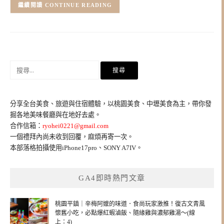
CONTINUE READING
搜
尋
關
鍵
分享全台美食、旅遊與住宿體驗，以桃園美食、中壢美食為主，帶你發
字:
掘各地美味餐廳與在地好去處。
合作信箱：
ryohei0221@gmail.com
一個禮拜內尚未收到回覆，麻煩再寄一次。
本部落格拍攝使用iPhone17pro、SONY A7IV。
GA4即時熱門文章
桃園平鎮｜辛梅阿嬤的味道．食尚玩家激推！復古文青風
懷舊小吃，必點爆紅蝦滷飯、隨緣雞與濃郁雞湯～(線
上：4)