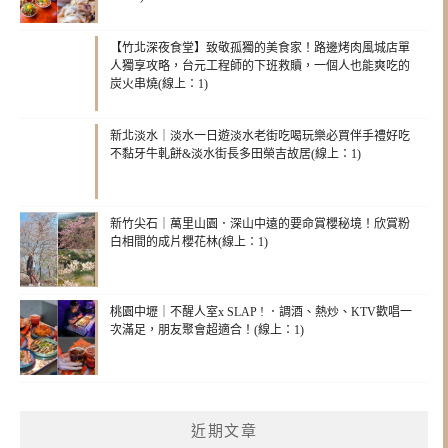
【竹北深夜食堂】致敬孤獨的美食家！路邊烤肉風城店單
人獨享攻略，台元工程師的下班救贖，一個人也能爽吃的
炭火串燒(線上：1)
新北淡水｜淡水一日遊淡水老街吃喝玩樂必買伴手禮好吃
不黏牙牛軋餅&淡水街長多田榮吉故居(線上：1)
新竹尖石｜萬里山園．深山中遠的要命賞櫻秘境！欣賞粉
白相間的成片櫻花林(線上：1)
桃園中壢｜不醒人室x SLAP ! ．調酒、熱炒、KTV歡唱一
次滿足，朋友聚會超適合！(線上：1)
近期文章