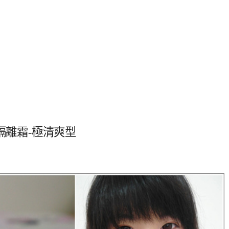
隔離霜-極清爽型