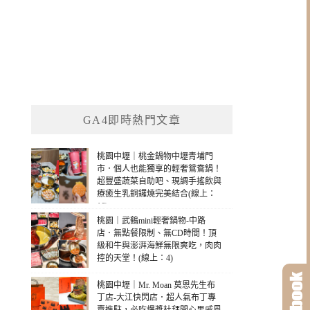
GA4即時熱門文章
桃園中壢｜桃金鍋物中壢青埔門
市．個人也能獨享的輕奢鴛鴦鍋！
超豐盛蔬菜自助吧、現調手搖飲與
療癒生乳銅鑼燒完美結合(線上：
16)
桃園｜武鶴mini輕奢鍋物-中路
店．無點餐限制、無CD時間！頂
級和牛與澎湃海鮮無限爽吃，肉肉
控的天堂！(線上：4)
桃園中壢｜Mr. Moan 莫恩先生布
丁店-大江快閃店．超人氣布丁專