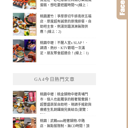
賣進駐，必吃爆漿杜拜開心果戚風
蛋糕，想吃要把握時間～(線上：
2)
桃園蘆竹｜爭厚厚切牛排南崁五福
店．厚度超有誠意的原塊排餐，自
助吧主食、例湯到霜淇淋無限供
應！(線上：2)
桃園中壢｜不醒人室x SLAP ! ．
調酒、熱炒、KTV歡唱一次滿
足，朋友聚會超適合！(線上：1)
GA4今日熱門文章
桃園中壢｜桃金鍋物中壢青埔門
市．個人也能獨享的輕奢鴛鴦鍋！
超豐盛蔬菜自助吧、現調手搖飲與
療癒生乳銅鑼燒完美結合(瀏覽：
599)
桃園｜武鶴mini輕奢鍋物-中路
店．無點餐限制、無CD時間！頂