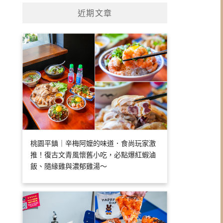
近期文章
桃園平鎮｜辛梅阿嬤的味道．食尚玩家激
推！復古文青風懷舊小吃，必點爆紅蝦滷
飯、隨緣雞與濃郁雞湯～