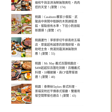
級和牛與澎湃海鮮無限爽吃，肉肉
控的天堂！(瀏覽：174)
桃園｜Casabistro饗家小餐館．武
陵高中旁鬧中取靜的木質調餐酒
館，餐點很有水準，下班小酌放鬆
新選擇！(瀏覽：47)
桃園蘆竹｜爭厚厚切牛排南崁五福
店．厚度超有誠意的原塊排餐，自
助吧主食、例湯到霜淇淋無限供
應！(瀏覽：55)
桃園｜Mr. May 義式百匯桃園店．
$498起超狂百匯吃到飽！百種義式
料理、18種披薩，高CP值聚餐首
選！(瀏覽：40)
桃園｜泰樂絲Taylors 泰式料理．
景福宮附近平價泰式餐廳，雙層用
餐空間聚餐也適合！(瀏覽：43)