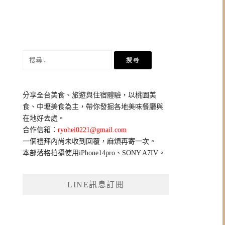
搜
尋
關
鍵
分享全台美食、旅遊與住宿體驗，以桃園美
字:
食、中壢美食為主，帶你發掘各地美味餐廳與
在地好去處。
合作信箱：
ryohei0221@gmail.com
一個禮拜內尚未收到回覆，麻煩再寄一次。
本部落格拍攝使用iPhone14pro、SONY A7IV。
LINE訊息訂閱