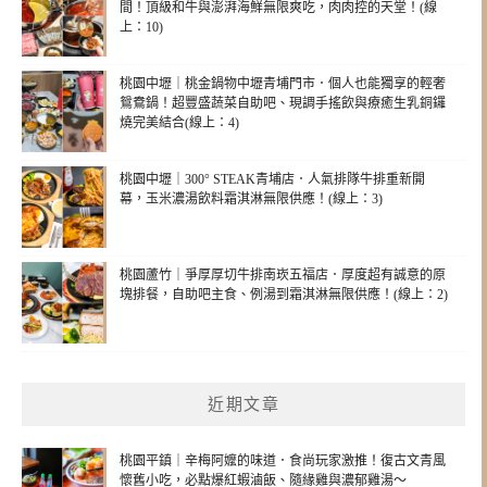
間！頂級和牛與澎湃海鮮無限爽吃，肉肉控的天堂！(線
上：10)
桃園中壢｜桃金鍋物中壢青埔門市．個人也能獨享的輕奢
鴛鴦鍋！超豐盛蔬菜自助吧、現調手搖飲與療癒生乳銅鑼
燒完美結合(線上：4)
桃園中壢｜300° STEAK青埔店．人氣排隊牛排重新開
幕，玉米濃湯飲料霜淇淋無限供應！(線上：3)
桃園蘆竹｜爭厚厚切牛排南崁五福店．厚度超有誠意的原
塊排餐，自助吧主食、例湯到霜淇淋無限供應！(線上：2)
近期文章
桃園平鎮｜辛梅阿嬤的味道．食尚玩家激推！復古文青風
懷舊小吃，必點爆紅蝦滷飯、隨緣雞與濃郁雞湯～