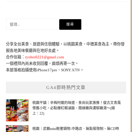
搜
尋
關
鍵
分享全台美食、旅遊與住宿體驗，以桃園美食、中壢美食為主，帶你發
字:
掘各地美味餐廳與在地好去處。
合作信箱：
ryohei0221@gmail.com
一個禮拜內尚未收到回覆，麻煩再寄一次。
本部落格拍攝使用iPhone17pro、SONY A7IV。
GA4即時熱門文章
桃園平鎮｜辛梅阿嬤的味道．食尚玩家激推！復古文青風
懷舊小吃，必點爆紅蝦滷飯、隨緣雞與濃郁雞湯～(線
上：22)
桃園｜武鶴mini輕奢鍋物-中路店．無點餐限制、無CD時