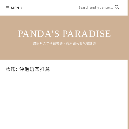
Skip
MENU
to
content
PANDA'S PARADISE
用照片文字傳遞美好．週末跟著我吃喝玩樂
標籤:
沖泡奶茶推薦