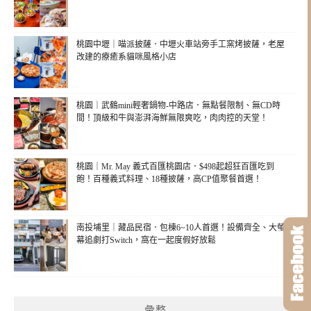
桃園中壢｜喵派披薩．中壢火車站旁手工窯烤披薩，老屋
改建的療癒系貓咪風格小店
桃園｜武鶴mini輕奢鍋物-中路店．無點餐限制、無CD時
間！頂級和牛與澎湃海鮮無限爽吃，肉肉控的天堂！
桃園｜Mr. May 義式百匯桃園店．$498起超狂百匯吃到
飽！百種義式料理、18種披薩，高CP值聚餐首選！
南投埔里｜藏品民宿．包棟6~10人首選！設備齊全、大螢
幕追劇打Switch，窩在一起度假好放鬆
彙整