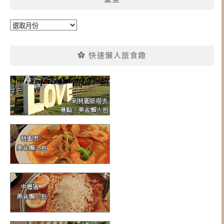
彙
整
✿ 快速懶人旅食趣