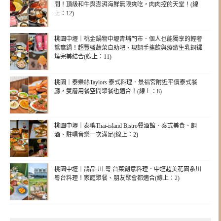
間！頂級和牛與澎湃海鮮無限爽吃，肉肉控的天堂！(線
上：12)
桃園中壢｜桃金鍋物中壢青埔門市．個人也能獨享的輕奢
鴛鴦鍋！超豐盛蔬菜自助吧、現調手搖飲與療癒生乳銅鑼
燒完美結合(線上：11)
桃園｜泰樂絲Taylors 泰式料理．景福宮附近平價泰式餐
廳，雙層用餐空間聚餐也適合！(線上：8)
桃園中壢｜泰嶼Thai-island Bistro餐酒館．泰式美食、調
酒、駐唱音樂一次滿足(線上：2)
桃園中壢｜鵲品-川.粵.台菜創意料理．中壢超美花園系川
粵台料理！家庭聚餐、朋友聚會都適合(線上：2)