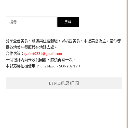
搜
尋
關
鍵
分享全台美食、旅遊與住宿體驗，以桃園美食、中壢美食為主，帶你發
字:
掘各地美味餐廳與在地好去處。
合作信箱：
ryohei0221@gmail.com
一個禮拜內尚未收到回覆，麻煩再寄一次。
本部落格拍攝使用iPhone14pro、SONY A7IV。
LINE訊息訂閱