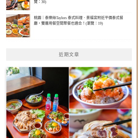
覽：30)
桃園｜泰樂絲Taylors 泰式料理．景福宮附近平價泰式餐
廳，雙層用餐空間聚餐也適合！(瀏覽：19)
近期文章