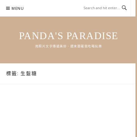
Skip
MENU
to
content
PANDA'S PARADISE
用照片文字傳遞美好．週末跟著我吃喝玩樂
標籤:
生髮糖