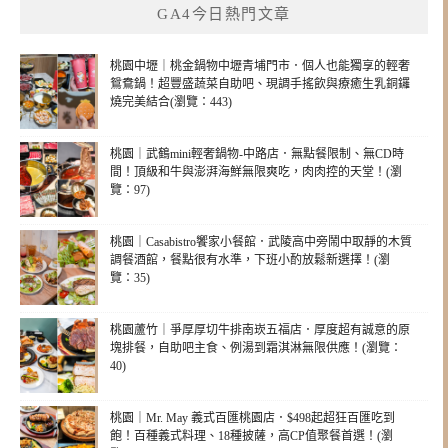
GA4今日熱門文章
桃園中壢｜桃金鍋物中壢青埔門市．個人也能獨享的輕奢
鴛鴦鍋！超豐盛蔬菜自助吧、現調手搖飲與療癒生乳銅鑼
燒完美結合(瀏覽：443)
桃園｜武鶴mini輕奢鍋物-中路店．無點餐限制、無CD時
間！頂級和牛與澎湃海鮮無限爽吃，肉肉控的天堂！(瀏
覽：97)
桃園｜Casabistro饗家小餐館．武陵高中旁鬧中取靜的木質
調餐酒館，餐點很有水準，下班小酌放鬆新選擇！(瀏
覽：35)
桃園蘆竹｜爭厚厚切牛排南崁五福店．厚度超有誠意的原
塊排餐，自助吧主食、例湯到霜淇淋無限供應！(瀏覽：
40)
桃園｜Mr. May 義式百匯桃園店．$498起超狂百匯吃到
飽！百種義式料理、18種披薩，高CP值聚餐首選！(瀏