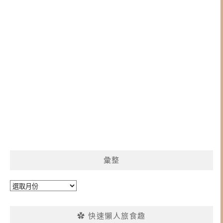
彙整
彙
整
✿ 快速懶人旅食趣