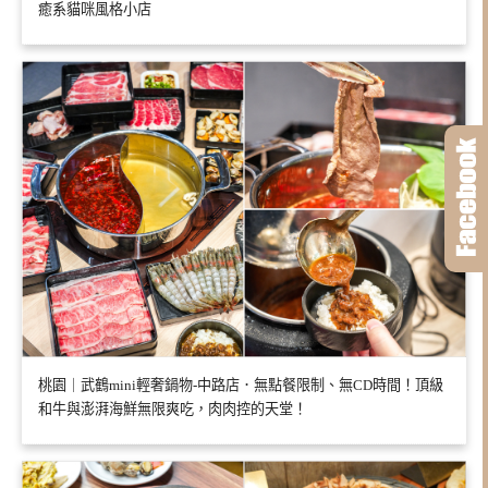
癒系貓咪風格小店
桃園｜武鶴mini輕奢鍋物-中路店．無點餐限制、無CD時間！頂級
和牛與澎湃海鮮無限爽吃，肉肉控的天堂！