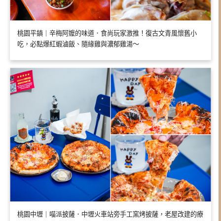
桃園平鎮｜辛梅阿嬤的味道．食尚玩家激推！復古文青風懷舊小
吃，必點爆紅蝦滷飯、隨緣雞與濃郁雞湯～
桃園中壢｜喵派披薩．中壢火車站旁手工窯烤披薩，老屋改建的療