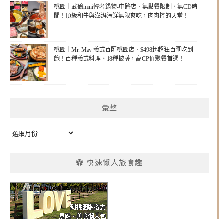
桃園｜武鶴mini輕奢鍋物-中路店．無點餐限制、無CD時
間！頂級和牛與澎湃海鮮無限爽吃，肉肉控的天堂！
桃園｜Mr. May 義式百匯桃園店．$498起超狂百匯吃到
飽！百種義式料理、18種披薩，高CP值聚餐首選！
彙整
彙
整
✿ 快速懶人旅食趣