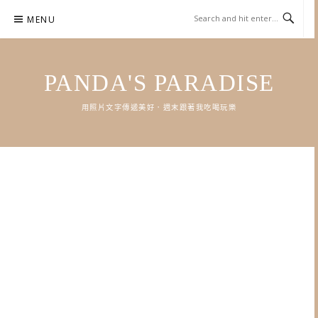
Skip
MENU
to
content
PANDA'S PARADISE
用照片文字傳遞美好．週末跟著我吃喝玩樂