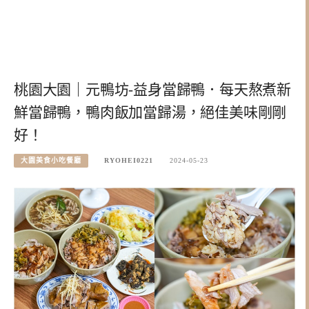
桃園大園｜元鴨坊-益身當歸鴨．每天熬煮新
鮮當歸鴨，鴨肉飯加當歸湯，絕佳美味剛剛
好！
大園美食小吃餐廳
RYOHEI0221
2024-05-23