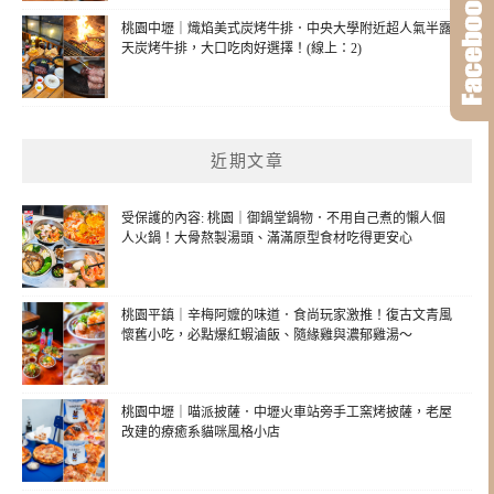
桃園中壢｜熾焰美式炭烤牛排．中央大學附近超人氣半露
天炭烤牛排，大口吃肉好選擇！(線上：2)
近期文章
受保護的內容: 桃園｜御鍋堂鍋物．不用自己煮的懶人個
人火鍋！大骨熬製湯頭、滿滿原型食材吃得更安心
桃園平鎮｜辛梅阿嬤的味道．食尚玩家激推！復古文青風
懷舊小吃，必點爆紅蝦滷飯、隨緣雞與濃郁雞湯～
桃園中壢｜喵派披薩．中壢火車站旁手工窯烤披薩，老屋
改建的療癒系貓咪風格小店