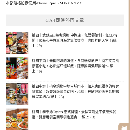
本部落格拍攝使用iPhone17pro、SONY A7IV。
GA4即時熱門文章
桃園｜武鶴mini輕奢鍋物-中路店．無點餐限制、無CD時
間！頂級和牛與澎湃海鮮無限爽吃，肉肉控的天堂！(線
上：9)
桃園平鎮｜辛梅阿嬤的味道．食尚玩家激推！復古文青風
懷舊小吃，必點爆紅蝦滷飯、隨緣雞與濃郁雞湯～(線
上：6)
桃園中壢｜桃金鍋物中壢青埔門市．個人也能獨享的輕奢
鴛鴦鍋！超豐盛蔬菜自助吧、現調手搖飲與療癒生乳銅鑼
燒完美結合(線上：3)
桃園｜泰樂絲Taylors 泰式料理．景福宮附近平價泰式餐
廳，雙層用餐空間聚餐也適合！(線上：3)