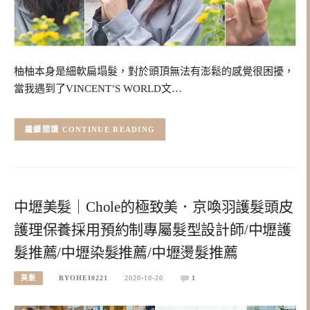
柚柚本身是細軟扁塌髮，對於頭頂無法有澎鬆的感覺很困擾，
當我遇到了VINCENT’S WORLD文…
CONTINUE READING
中壢美髮｜Chole的極致美．京喚羽護髮頭皮
護理保養採用預約制專屬髮型設計師/中壢護
髮推薦/中壢染髮推薦/中壢燙髮推薦
美髮
RYOHEI0221
2020-10-20
1