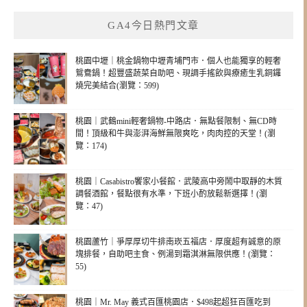
GA4今日熱門文章
桃園中壢｜桃金鍋物中壢青埔門市．個人也能獨享的輕奢
鴛鴦鍋！超豐盛蔬菜自助吧、現調手搖飲與療癒生乳銅鑼
燒完美結合(瀏覽：599)
桃園｜武鶴mini輕奢鍋物-中路店．無點餐限制、無CD時
間！頂級和牛與澎湃海鮮無限爽吃，肉肉控的天堂！(瀏
覽：174)
桃園｜Casabistro饗家小餐館．武陵高中旁鬧中取靜的木質
調餐酒館，餐點很有水準，下班小酌放鬆新選擇！(瀏
覽：47)
桃園蘆竹｜爭厚厚切牛排南崁五福店．厚度超有誠意的原
塊排餐，自助吧主食、例湯到霜淇淋無限供應！(瀏覽：
55)
桃園｜Mr. May 義式百匯桃園店．$498起超狂百匯吃到