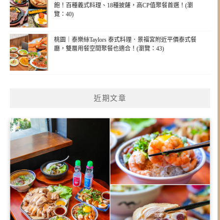
飽！百種義式料理、18種披薩，高CP值聚餐首選！(瀏
覽：40)
桃園｜泰樂絲Taylors 泰式料理．景福宮附近平價泰式餐
廳，雙層用餐空間聚餐也適合！(瀏覽：43)
近期文章