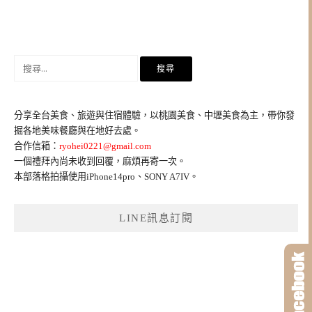
搜
尋
關
鍵
分享全台美食、旅遊與住宿體驗，以桃園美食、中壢美食為主，帶你發
字:
掘各地美味餐廳與在地好去處。
合作信箱：
ryohei0221@gmail.com
一個禮拜內尚未收到回覆，麻煩再寄一次。
本部落格拍攝使用iPhone14pro、SONY A7IV。
LINE訊息訂閱