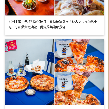
桃園平鎮｜辛梅阿嬤的味道．食尚玩家激推！復古文青風懷舊小
吃，必點爆紅蝦滷飯、隨緣雞與濃郁雞湯～