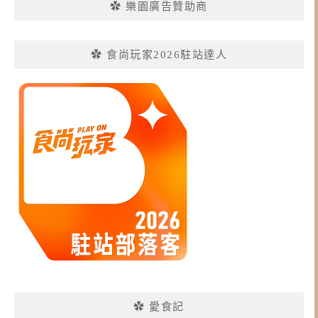
✿ 樂園廣告贊助商
✿ 食尚玩家2026駐站達人
✿ 愛食記