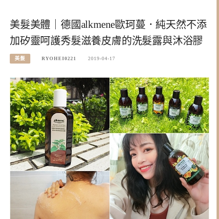
美髮美體｜德國alkmene歐珂蔓．純天然不添
加矽靈呵護秀髮滋養皮膚的洗髮露與沐浴膠
美髮
RYOHEI0221
2019-04-17