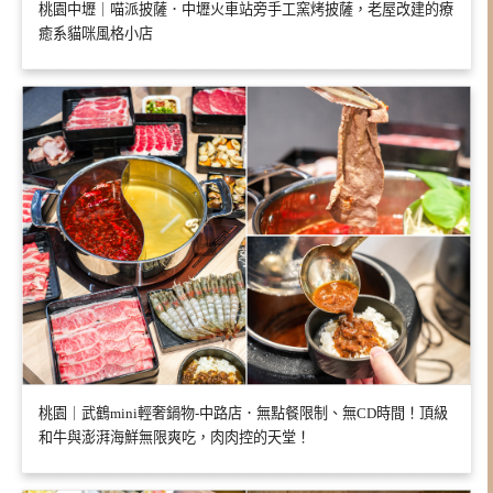
桃園中壢｜喵派披薩．中壢火車站旁手工窯烤披薩，老屋改建的療
癒系貓咪風格小店
桃園｜武鶴mini輕奢鍋物-中路店．無點餐限制、無CD時間！頂級
和牛與澎湃海鮮無限爽吃，肉肉控的天堂！