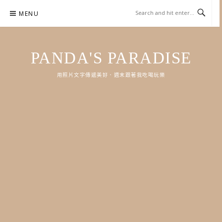
Skip
MENU
to
content
PANDA'S PARADISE
用照片文字傳遞美好．週末跟著我吃喝玩樂