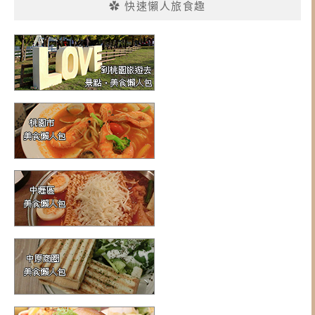
✿ 快速懶人旅食趣