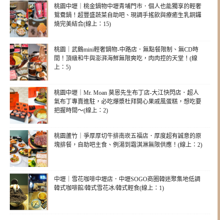
桃園中壢｜桃金鍋物中壢青埔門市．個人也能獨享的輕奢
鴛鴦鍋！超豐盛蔬菜自助吧、現調手搖飲與療癒生乳銅鑼
燒完美結合(線上：15)
桃園｜武鶴mini輕奢鍋物-中路店．無點餐限制、無CD時
間！頂級和牛與澎湃海鮮無限爽吃，肉肉控的天堂！(線
上：5)
桃園中壢｜Mr. Moan 莫恩先生布丁店-大江快閃店．超人
氣布丁專賣進駐，必吃爆漿杜拜開心果戚風蛋糕，想吃要
把握時間～(線上：2)
桃園蘆竹｜爭厚厚切牛排南崁五福店．厚度超有誠意的原
塊排餐，自助吧主食、例湯到霜淇淋無限供應！(線上：2)
中壢｜雪花咖啡中壢店．中壢SOGO商圈韓迷聚集地低調
韓式咖啡館/韓式雪花冰/韓式輕食(線上：1)