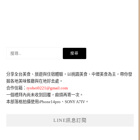
搜
尋
關
鍵
分享全台美食、旅遊與住宿體驗，以桃園美食、中壢美食為主，帶你發
字:
掘各地美味餐廳與在地好去處。
合作信箱：
ryohei0221@gmail.com
一個禮拜內尚未收到回覆，麻煩再寄一次。
本部落格拍攝使用iPhone14pro、SONY A7IV。
LINE訊息訂閱