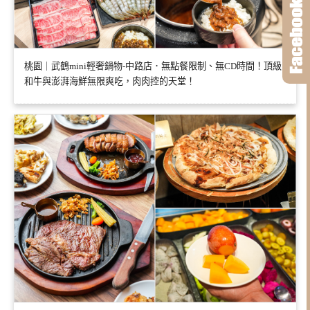
桃園｜武鶴mini輕奢鍋物-中路店．無點餐限制、無CD時間！頂級
和牛與澎湃海鮮無限爽吃，肉肉控的天堂！