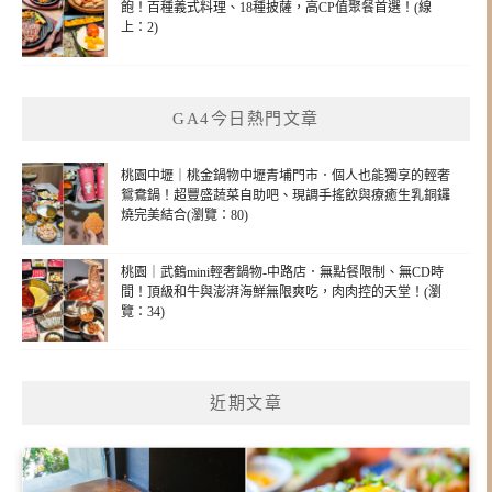
飽！百種義式料理、18種披薩，高CP值聚餐首選！(線
上：2)
GA4今日熱門文章
桃園中壢｜桃金鍋物中壢青埔門市．個人也能獨享的輕奢
鴛鴦鍋！超豐盛蔬菜自助吧、現調手搖飲與療癒生乳銅鑼
燒完美結合(瀏覽：80)
桃園｜武鶴mini輕奢鍋物-中路店．無點餐限制、無CD時
間！頂級和牛與澎湃海鮮無限爽吃，肉肉控的天堂！(瀏
覽：34)
近期文章