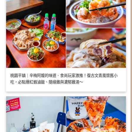
桃園平鎮｜辛梅阿嬤的味道．食尚玩家激推！復古文青風懷舊小
吃，必點爆紅蝦滷飯、隨緣雞與濃郁雞湯～