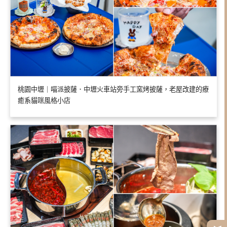
桃園中壢｜喵派披薩．中壢火車站旁手工窯烤披薩，老屋改建的療
癒系貓咪風格小店