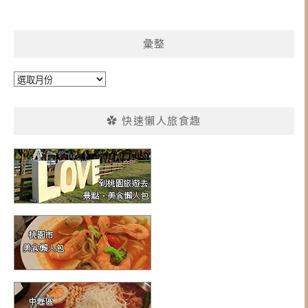
彙整
彙
整
✿ 快速懶人旅食趣