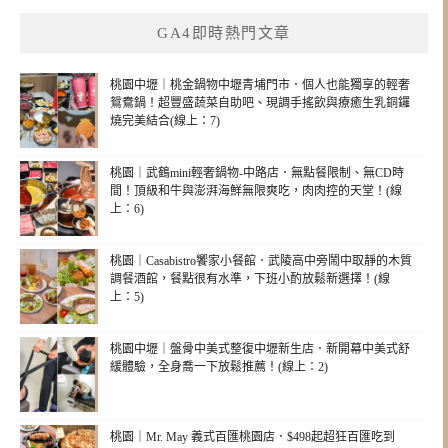
GA4即時熱門文章
桃園中壢｜桃金鍋物中壢青埔門市．個人也能獨享的輕奢
鴛鴦鍋！超豐盛蔬菜自助吧、現調手搖飲與療癒生乳銅鑼
燒完美結合(線上：7)
桃園｜武鶴mini輕奢鍋物-中路店．無點餐限制、無CD時
間！頂級和牛與澎湃海鮮無限爽吃，肉肉控的天堂！(線
上：6)
桃園｜Casabistro饗家小餐館．武陵高中旁鬧中取靜的木質
調餐酒館，餐點很有水準，下班小酌放鬆新選擇！(線
上：5)
桃園中壢｜盤骨中美式整復中壢新生店．新開幕中美式舒
緩體驗，全身喬一下放鬆推薦！(線上：2)
桃園｜Mr. May 義式百匯桃園店．$498起超狂百匯吃到