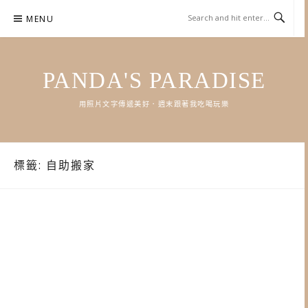
Skip
MENU
to
content
PANDA'S PARADISE
用照片文字傳遞美好．週末跟著我吃喝玩樂
標籤:
自助搬家