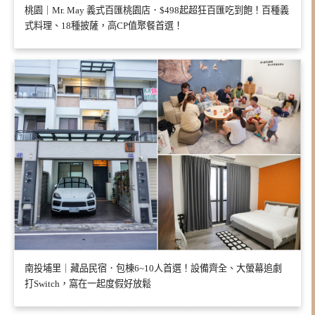
桃園｜Mr. May 義式百匯桃園店．$498起超狂百匯吃到飽！百種義
式料理、18種披薩，高CP值聚餐首選！
南投埔里｜藏品民宿．包棟6~10人首選！設備齊全、大螢幕追劇
打Switch，窩在一起度假好放鬆