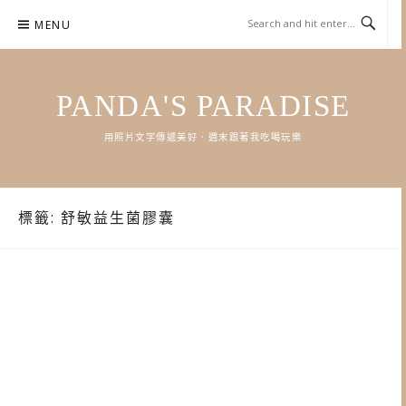
Skip
MENU
to
content
PANDA'S PARADISE
用照片文字傳遞美好．週末跟著我吃喝玩樂
標籤:
舒敏益生菌膠囊