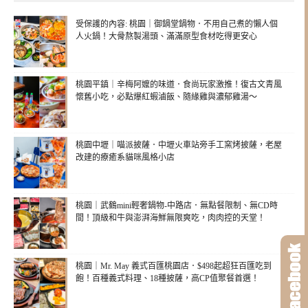
受保護的內容: 桃園｜御鍋堂鍋物．不用自己煮的懶人個
人火鍋！大骨熬製湯頭、滿滿原型食材吃得更安心
桃園平鎮｜辛梅阿嬤的味道．食尚玩家激推！復古文青風
懷舊小吃，必點爆紅蝦滷飯、隨緣雞與濃郁雞湯～
桃園中壢｜喵派披薩．中壢火車站旁手工窯烤披薩，老屋
改建的療癒系貓咪風格小店
桃園｜武鶴mini輕奢鍋物-中路店．無點餐限制、無CD時
間！頂級和牛與澎湃海鮮無限爽吃，肉肉控的天堂！
桃園｜Mr. May 義式百匯桃園店．$498起超狂百匯吃到
飽！百種義式料理、18種披薩，高CP值聚餐首選！