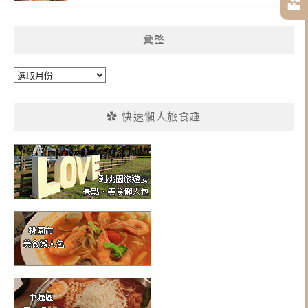
彙整
彙
整
✿ 快速懶人旅食趣