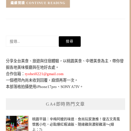
CONTINUE READING
搜
尋
關
鍵
分享全台美食、旅遊與住宿體驗，以桃園美食、中壢美食為主，帶你發
字:
掘各地美味餐廳與在地好去處。
合作信箱：
ryohei0221@gmail.com
一個禮拜內尚未收到回覆，麻煩再寄一次。
本部落格拍攝使用iPhone17pro、SONY A7IV。
GA4即時熱門文章
桃園平鎮｜辛梅阿嬤的味道．食尚玩家激推！復古文青風
懷舊小吃，必點爆紅蝦滷飯、隨緣雞與濃郁雞湯～(線
上：7)