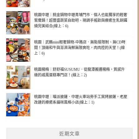
桃園中壢｜桃金鍋物中壢青埔門市．個人也能獨享的輕奢
鴛鴦鍋！超豐盛蔬菜自助吧、現調手搖飲與療癒生乳銅鑼
燒完美結合(線上：6)
桃園｜武鶴mini輕奢鍋物-中路店．無點餐限制、無CD時
間！頂級和牛與澎湃海鮮無限爽吃，肉肉控的天堂！(線
上：6)
桃園楊梅｜舒舒福SUSUMU．從龍潭搬遷楊梅，質感升
級的戚風蛋糕專門店！(線上：2)
桃園中壢｜喵派披薩．中壢火車站旁手工窯烤披薩，老屋
改建的療癒系貓咪風格小店(線上：1)
近期文章