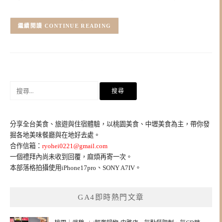
CONTINUE READING
搜
尋
關
鍵
分享全台美食、旅遊與住宿體驗，以桃園美食、中壢美食為主，帶你發
字:
掘各地美味餐廳與在地好去處。
合作信箱：
ryohei0221@gmail.com
一個禮拜內尚未收到回覆，麻煩再寄一次。
本部落格拍攝使用iPhone17pro、SONY A7IV。
GA4即時熱門文章