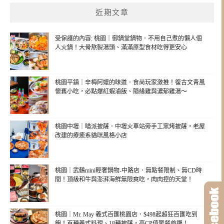
近期文章
受保護的內容: 桃園｜御鍋堂鍋物．不用自己煮的懶人個
人火鍋！大骨熬製湯頭、滿滿原型食材吃得更安心
桃園平鎮｜辛梅阿嬤的味道．食尚玩家激推！復古文青風
懷舊小吃，必點爆紅蝦滷飯、隨緣雞與濃郁雞湯～
桃園中壢｜喵派披薩．中壢火車站旁手工窯烤披薩，老屋
改建的療癒系貓咪風格小店
桃園｜武鶴mini輕奢鍋物-中路店．無點餐限制、無CD時
間！頂級和牛與澎湃海鮮無限爽吃，肉肉控的天堂！
桃園｜Mr. May 義式百匯桃園店．$498起超狂百匯吃到
飽！百種義式料理、18種披薩，高CP值聚餐首選！