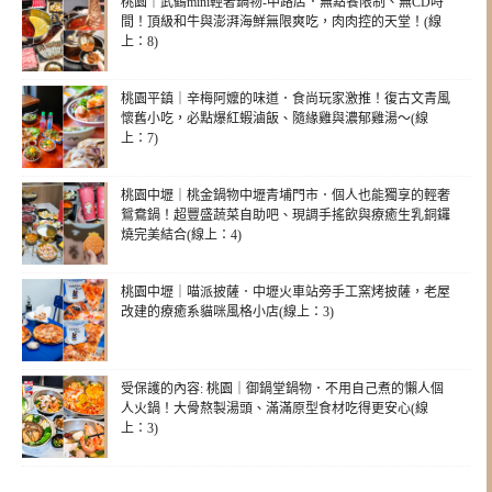
桃園｜武鶴mini輕奢鍋物-中路店．無點餐限制、無CD時
間！頂級和牛與澎湃海鮮無限爽吃，肉肉控的天堂！(線
上：8)
桃園平鎮｜辛梅阿嬤的味道．食尚玩家激推！復古文青風
懷舊小吃，必點爆紅蝦滷飯、隨緣雞與濃郁雞湯～(線
上：7)
桃園中壢｜桃金鍋物中壢青埔門市．個人也能獨享的輕奢
鴛鴦鍋！超豐盛蔬菜自助吧、現調手搖飲與療癒生乳銅鑼
燒完美結合(線上：4)
桃園中壢｜喵派披薩．中壢火車站旁手工窯烤披薩，老屋
改建的療癒系貓咪風格小店(線上：3)
受保護的內容: 桃園｜御鍋堂鍋物．不用自己煮的懶人個
人火鍋！大骨熬製湯頭、滿滿原型食材吃得更安心(線
上：3)