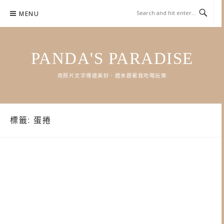
Skip
MENU
to
content
PANDA'S PARADISE
用照片文字傳遞美好．週末跟著我吃喝玩樂
標籤:
蛋捲