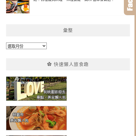
彙整
彙
整
✿ 快速懶人旅食趣