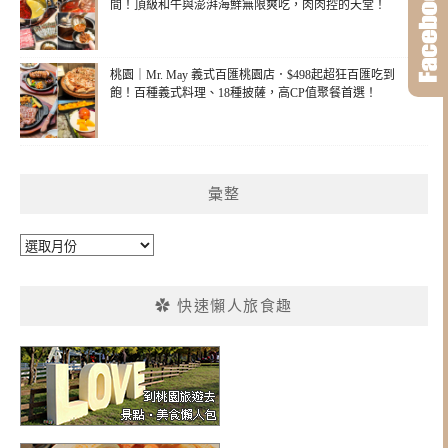
間！頂級和牛與澎湃海鮮無限爽吃，肉肉控的天堂！
桃園｜Mr. May 義式百匯桃園店．$498起超狂百匯吃到
飽！百種義式料理、18種披薩，高CP值聚餐首選！
彙整
彙
整
✿ 快速懶人旅食趣