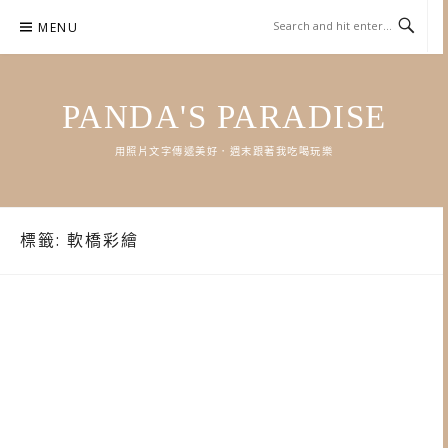
Skip
MENU
to
content
PANDA'S PARADISE
用照片文字傳遞美好．週末跟著我吃喝玩樂
標籤:
軟橋彩繪