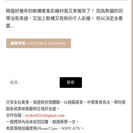
睽違好幾年的軟橋客家彩繪村我又來報到了！ 因為熊貓的同
學沒有來過，又加上軟橋又有新的千人彩繪， 所以決定去看
蘑…
CONTINUE READING
搜
尋
關
鍵
分享全台美食、旅遊與住宿體驗，以桃園美食、中壢美食為主，帶你發
字:
掘各地美味餐廳與在地好去處。
合作信箱：
ryohei0221@gmail.com
一個禮拜內尚未收到回覆，麻煩再寄一次。
本部落格拍攝使用iPhone17pro、SONY A7IV。