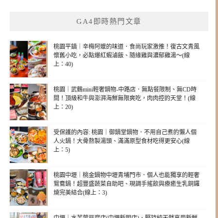
GA4即時熱門文章
桃園平鎮｜辛梅阿嬤的味道．食尚玩家激推！復古文青風
懷舊小吃，必點爆紅蝦滷飯、隨緣雞與濃郁雞湯～(線
上：40)
桃園｜武鶴mini輕奢鍋物-中路店．無點餐限制、無CD時
間！頂級和牛與澎湃海鮮無限爽吃，肉肉控的天堂！(線
上：20)
受保護的內容: 桃園｜御鍋堂鍋物．不用自己煮的懶人個
人火鍋！大骨熬製湯頭、滿滿原型食材吃得更安心(線
上：5)
桃園中壢｜桃金鍋物中壢青埔門市．個人也能獨享的輕奢
鴛鴦鍋！超豐盛蔬菜自助吧、現調手搖飲與療癒生乳銅鑼
燒完美結合(線上：3)
中壢｜水芙蓉豆腐店(中壢新明店)．堅持純天然享用新鮮