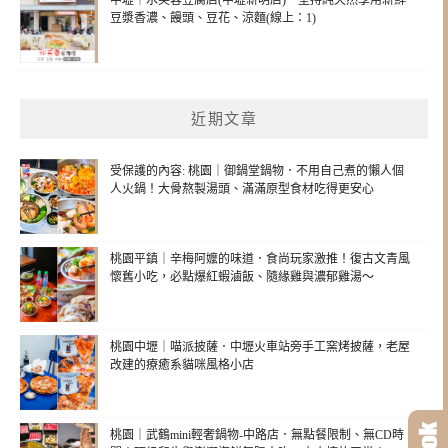
豆漿香濃、饅頭、豆花、涼麵(線上：1)
近期文章
受保護的內容: 桃園｜御鍋堂鍋物．不用自己煮的懶人個
人火鍋！大骨熬製湯頭、滿滿原型食材吃得更安心
桃園平鎮｜辛梅阿嬤的味道．食尚玩家激推！復古文青風
懷舊小吃，必點爆紅蝦滷飯、隨緣雞與濃郁雞湯～
桃園中壢｜喵派披薩．中壢火車站旁手工窯烤披薩，老屋
改建的療癒系貓咪風格小店
桃園｜武鶴mini輕奢鍋物-中路店．無點餐限制、無CD時