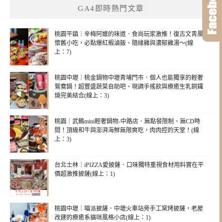
GA4即時熱門文章
桃園平鎮｜辛梅阿嬤的味道．食尚玩家激推！復古文青風
懷舊小吃，必點爆紅蝦滷飯、隨緣雞與濃郁雞湯～(線
上：7)
桃園中壢｜桃金鍋物中壢青埔門市．個人也能獨享的輕奢
鴛鴦鍋！超豐盛蔬菜自助吧、現調手搖飲與療癒生乳銅鑼
燒完美結合(線上：3)
桃園｜武鶴mini輕奢鍋物-中路店．無點餐限制、無CD時
間！頂級和牛與澎湃海鮮無限爽吃，肉肉控的天堂！(線
上：3)
台北士林｜iPIZZA愛披薩．口味獨特重視食材用料實在平
價超激推披薩(線上：1)
桃園中壢｜喵派披薩．中壢火車站旁手工窯烤披薩，老屋
改建的療癒系貓咪風格小店(線上：1)