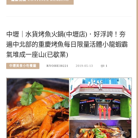
中壢｜水貨烤魚火鍋(中壢店)．好浮誇！夯
遍中北部的重慶烤魚每日限量活體小龍蝦霸
氣堆成一座山(已歇業)
中壢美食小吃餐廳
RYOHEI0221
2019-05-13
1