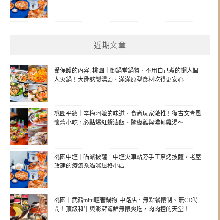
近期文章
受保護的內容: 桃園｜御鍋堂鍋物．不用自己煮的懶人個
人火鍋！大骨熬製湯頭、滿滿原型食材吃得更安心
桃園平鎮｜辛梅阿嬤的味道．食尚玩家激推！復古文青風
懷舊小吃，必點爆紅蝦滷飯、隨緣雞與濃郁雞湯～
桃園中壢｜喵派披薩．中壢火車站旁手工窯烤披薩，老屋
改建的療癒系貓咪風格小店
桃園｜武鶴mini輕奢鍋物-中路店．無點餐限制、無CD時
間！頂級和牛與澎湃海鮮無限爽吃，肉肉控的天堂！