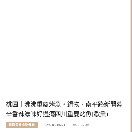
桃園｜沸沸重慶烤魚・鍋物．南平路新開幕
辛香辣滋味好過癮四川重慶烤魚(歇業)
桃園美食小吃餐廳
RYOHEI0221
2018-05-30