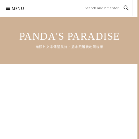
Skip
MENU
to
content
PANDA'S PARADISE
用照片文字傳遞美好．週末跟著我吃喝玩樂