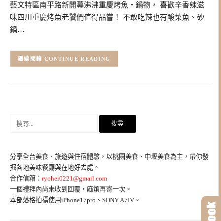
藝文特區南平路新開幕沸沸重慶烤魚・鍋物， 喜歡辛香辣滋
味四川重慶烤魚老饕們值得品嘗！ 不敢吃辣也有酸菜魚、砂
鍋…
CONTINUE READING
搜
尋
關
鍵
分享全台美食、旅遊與住宿體驗，以桃園美食、中壢美食為主，帶你發
字:
掘各地美味餐廳與在地好去處。
合作信箱：
ryohei0221@gmail.com
一個禮拜內尚未收到回覆，麻煩再寄一次。
本部落格拍攝使用iPhone17pro、SONY A7IV。