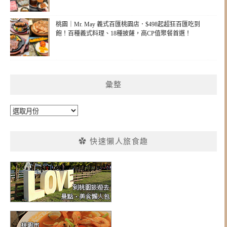
桃園｜Mr. May 義式百匯桃園店．$498起超狂百匯吃到
飽！百種義式料理、18種披薩，高CP值聚餐首選！
彙整
彙
整
✿ 快速懶人旅食趣