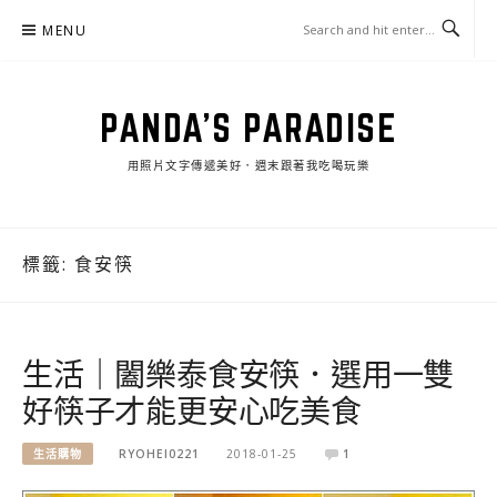
Skip
MENU
to
content
PANDA'S PARADISE
用照片文字傳遞美好．週末跟著我吃喝玩樂
標籤:
食安筷
生活｜闔樂泰食安筷．選用一雙
好筷子才能更安心吃美食
生活購物
RYOHEI0221
2018-01-25
1