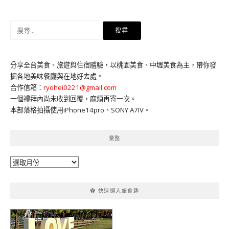
搜
尋
關
鍵
分享全台美食、旅遊與住宿體驗，以桃園美食、中壢美食為主，帶你發
字:
掘各地美味餐廳與在地好去處。
合作信箱：
ryohei0221@gmail.com
一個禮拜內尚未收到回覆，麻煩再寄一次。
本部落格拍攝使用iPhone14pro、SONY A7IV。
彙整
彙
整
✿ 快速懶人旅食趣