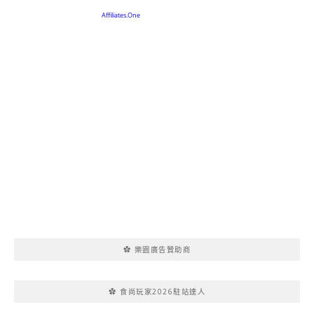
✿ 樂園廣告贊助商
✿ 食尚玩家2026駐站達人