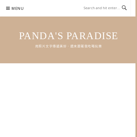
Skip
MENU
to
content
PANDA'S PARADISE
用照片文字傳遞美好．週末跟著我吃喝玩樂