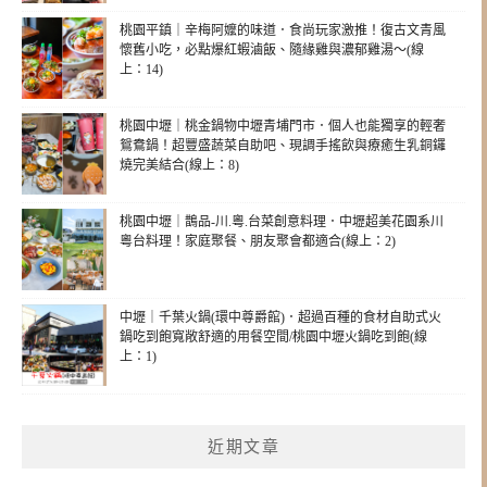
桃園平鎮｜辛梅阿嬤的味道．食尚玩家激推！復古文青風
懷舊小吃，必點爆紅蝦滷飯、隨緣雞與濃郁雞湯～(線
上：14)
桃園中壢｜桃金鍋物中壢青埔門市．個人也能獨享的輕奢
鴛鴦鍋！超豐盛蔬菜自助吧、現調手搖飲與療癒生乳銅鑼
燒完美結合(線上：8)
桃園中壢｜鵲品-川.粵.台菜創意料理．中壢超美花園系川
粵台料理！家庭聚餐、朋友聚會都適合(線上：2)
中壢｜千葉火鍋(環中尊爵館)．超過百種的食材自助式火
鍋吃到飽寬敞舒適的用餐空間/桃園中壢火鍋吃到飽(線
上：1)
近期文章