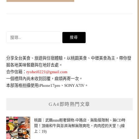
搜
尋
關
鍵
分享全台美食、旅遊與住宿體驗，以桃園美食、中壢美食為主，帶你發
字:
掘各地美味餐廳與在地好去處。
合作信箱：
ryohei0221@gmail.com
一個禮拜內尚未收到回覆，麻煩再寄一次。
本部落格拍攝使用iPhone17pro、SONY A7IV。
GA4即時熱門文章
桃園｜武鶴mini輕奢鍋物-中路店．無點餐限制、無CD時
間！頂級和牛與澎湃海鮮無限爽吃，肉肉控的天堂！(線
上：19)