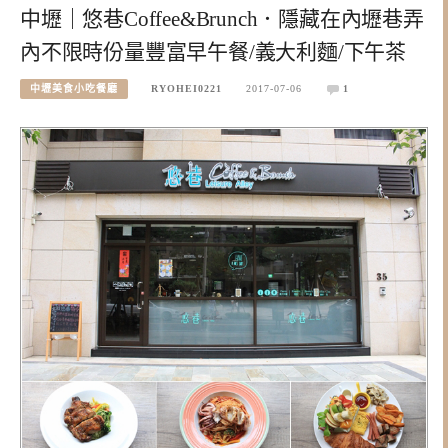
中壢｜悠巷Coffee&Brunch．隱藏在內壢巷弄
內不限時份量豐富早午餐/義大利麵/下午茶
中壢美食小吃餐廳
RYOHEI0221
2017-07-06
1