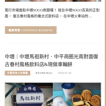
篤行市場進駐中壢SOGO商圈囉！ 就在中壢SOGO百貨的正對
面， 復古眷村風格的複合式飲料店， 在中壢火車站附…
CONTINUE READING
中壢｜中壢馬祖新村．中平商圈光南對面復
古眷村風格飲料店&現做車輪餅
中壢美食小吃餐廳
RYOHEI0221
2018-07-30