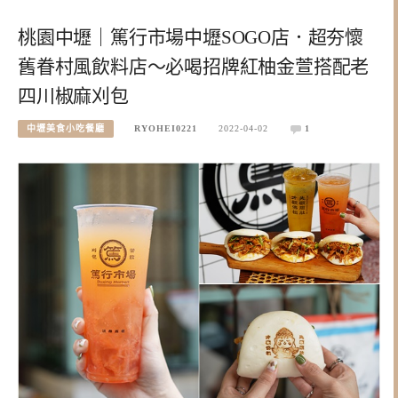
桃園中壢｜篤行市場中壢SOGO店．超夯懷
舊眷村風飲料店～必喝招牌紅柚金萱搭配老
四川椒麻刈包
中壢美食小吃餐廳
RYOHEI0221
2022-04-02
1