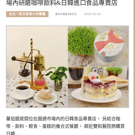
場內研磨咖啡飲料&日韓進口食品專賣店
台北、新北美食小吃餐廳
RYOHEI0221
2018-05-03
蕃茄園是間位在圓通市場內的日韓食品專賣店， 另結合咖
啡、飲料、輕食、蛋糕的複合式餐廳， 鄰近雙和醫院想購買
日韓…