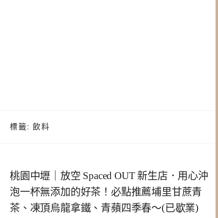
標籤:
飲料
桃園中壢｜放空 Spaced OUT 新生店．用心沖
泡一杯無添加的好茶！必點推薦埔里甘蔗青
茶、凍頂烏龍拿鐵、青蘋四季春～(已歇業)