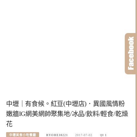
中壢｜有食候。紅豆(中壢店)．異國風情粉
嫩牆IG網美網帥聚集地/冰品/飲料/輕食/乾燥
花
中壢美食小吃餐廳
RYOHEI0221
2017-07-02
1