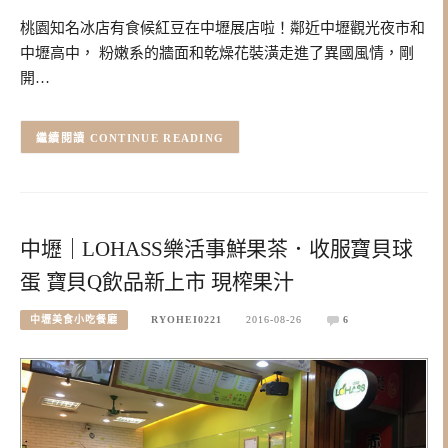
桃園知名冰店有食候紅豆在中壢展店啦！鄰近中壢觀光夜市和
中壢高中， 粉嫩系的牆面和乾燥花裝潢走進了異國風情，剛
開…
CONTINUE READING
中壢｜LOHASS樂活事鮮果茶．收服寶貝球
蛋 寶貝Q飲品新上市 現榨果汁
中壢美食小吃餐廳
RYOHEI0221
2016-08-26
6