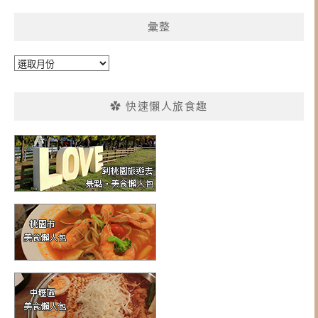
彙整
彙
整
✿ 快速懶人旅食趣