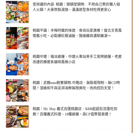
受保護的內容: 桃園｜御鍋堂鍋物．不用自己煮的懶人個
人火鍋！大骨熬製湯頭、滿滿原型食材吃得更安心
桃園平鎮｜辛梅阿嬤的味道．食尚玩家激推！復古文青風
懷舊小吃，必點爆紅蝦滷飯、隨緣雞與濃郁雞湯～
桃園中壢｜喵派披薩．中壢火車站旁手工窯烤披薩，老屋
改建的療癒系貓咪風格小店
桃園｜武鶴mini輕奢鍋物-中路店．無點餐限制、無CD時
間！頂級和牛與澎湃海鮮無限爽吃，肉肉控的天堂！
桃園｜Mr. May 義式百匯桃園店．$498起超狂百匯吃到
飽！百種義式料理、18種披薩，高CP值聚餐首選！