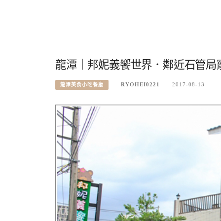
龍潭｜邦妮義饗世界．鄰近石管局寵
RYOHEI0221
2017-08-13
龍潭美食小吃餐廳