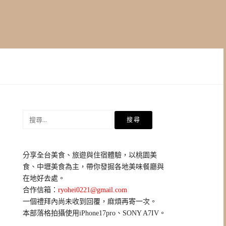
搜
尋
關
鍵
分享全台美食、旅遊與住宿體驗，以桃園美
字:
食、中壢美食為主，帶你發掘各地美味餐廳與
在地好去處。
合作信箱：
ryohei0221@gmail.com
一個禮拜內尚未收到回覆，麻煩再寄一次。
本部落格拍攝使用iPhone17pro、SONY A7IV。