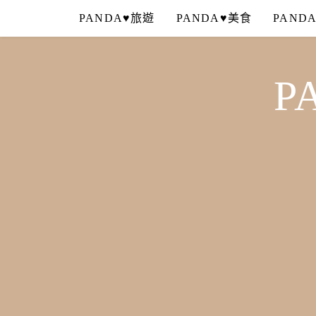
Skip
PANDA♥旅遊
PANDA♥美食
PAND
to
content
P