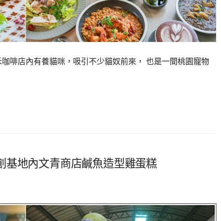
禾咖啡店內有養貓咪，吸引不少貓奴前來， 也是一間桃園寵物
創基地內文青商店鹹魚造型雞蛋糕