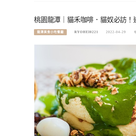
桃園龍潭｜貓禾咖啡．貓奴必訪！
RYOHEI0221
2022-04-29
龍潭美食小吃餐廳