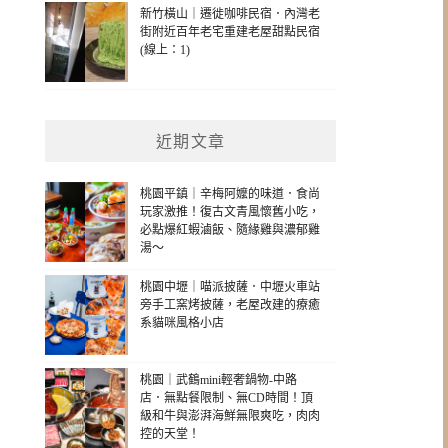
新竹橫山｜遷徙咖啡民宿．內灣老
街附近百年老宅重建老屋甜點民宿
(線上：1)
近期文章
桃園平鎮｜辛梅阿嬤的味道．食尚
玩家激推！復古文青風懷舊小吃，
必點爆紅蝦滷飯、隨緣雞與濃郁雞
湯～
桃園中壢｜喵派披薩．中壢火車站
旁手工窯烤披薩，老屋改建的療癒
系貓咪風格小店
桃園｜武鶴mini輕奢鍋物-中路
店．無點餐限制、無CD時間！頂
級和牛與澎湃海鮮無限爽吃，肉肉
控的天堂！