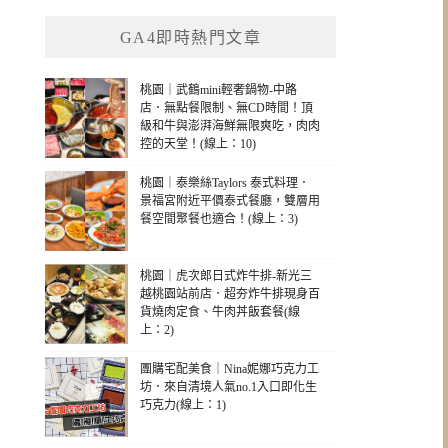
GA4即時熱門文章
桃園｜武鶴mini輕奢鍋物-中路
店．無點餐限制、無CD時間！頂
級和牛與澎湃海鮮無限爽吃，肉肉
控的天堂！(線上：10)
桃園｜泰樂絲Taylors 泰式料理．
景福宮附近平價泰式餐廳，雙層用
餐空間聚餐也適合！(線上：3)
桃園｜虎次郎日式炸牛排-新光三
越桃園站前店．超夯炸牛排現身百
貨燒肉定食、牛肉丼飯套餐(線
上：2)
團購宅配美食｜Nina妮娜巧克力工
坊．來自清境人氣no.1入口即化生
巧克力(線上：1)