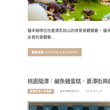
貓禾咖啡位在龍潭乳姑山的夜景景觀餐廳， 貓
友善的景觀餐…
CONTINUE READING
桃園龍潭｜鹹魚雞蛋糕．菱潭街興
RYOHEI0221
2018-03-28
龍潭美食小吃餐廳