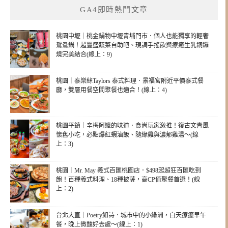
GA4即時熱門文章
桃園中壢｜桃金鍋物中壢青埔門市．個人也能獨享的輕奢
鴛鴦鍋！超豐盛蔬菜自助吧、現調手搖飲與療癒生乳銅鑼
燒完美結合(線上：9)
桃園｜泰樂絲Taylors 泰式料理．景福宮附近平價泰式餐
廳，雙層用餐空間聚餐也適合！(線上：4)
桃園平鎮｜辛梅阿嬤的味道．食尚玩家激推！復古文青風
懷舊小吃，必點爆紅蝦滷飯、隨緣雞與濃郁雞湯～(線
上：3)
桃園｜Mr. May 義式百匯桃園店．$498起超狂百匯吃到
飽！百種義式料理、18種披薩，高CP值聚餐首選！(線
上：2)
台北大直｜Poetry如詩．城市中的小綠洲，白天療癒早午
餐，晚上微醺好去處～(線上：1)