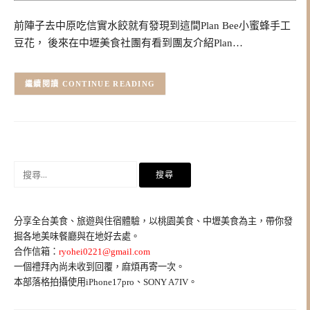
前陣子去中原吃信實水餃就有發現到這間Plan Bee小蜜蜂手工
豆花， 後來在中壢美食社團有看到團友介紹Plan…
CONTINUE READING
搜
尋
關
鍵
分享全台美食、旅遊與住宿體驗，以桃園美食、中壢美食為主，帶你發
字:
掘各地美味餐廳與在地好去處。
合作信箱：
ryohei0221@gmail.com
一個禮拜內尚未收到回覆，麻煩再寄一次。
本部落格拍攝使用iPhone17pro、SONY A7IV。