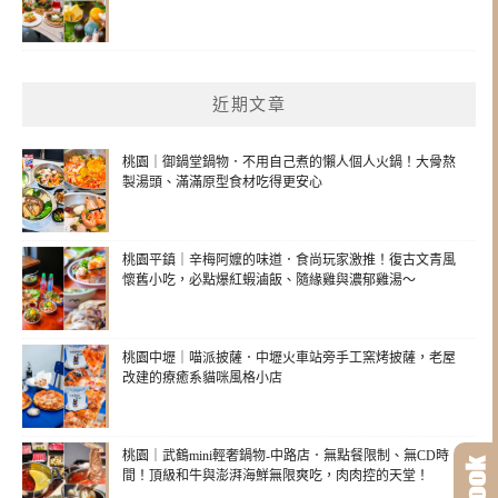
近期文章
桃園｜御鍋堂鍋物．不用自己煮的懶人個人火鍋！大骨熬
製湯頭、滿滿原型食材吃得更安心
桃園平鎮｜辛梅阿嬤的味道．食尚玩家激推！復古文青風
懷舊小吃，必點爆紅蝦滷飯、隨緣雞與濃郁雞湯～
桃園中壢｜喵派披薩．中壢火車站旁手工窯烤披薩，老屋
改建的療癒系貓咪風格小店
桃園｜武鶴mini輕奢鍋物-中路店．無點餐限制、無CD時
間！頂級和牛與澎湃海鮮無限爽吃，肉肉控的天堂！