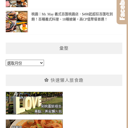
桃園｜Mr. May 義式百匯桃園店．$498起超狂百匯吃到
飽！百種義式料理、18種披薩，高CP值聚餐首選！
彙整
彙
整
✿ 快速懶人旅食趣