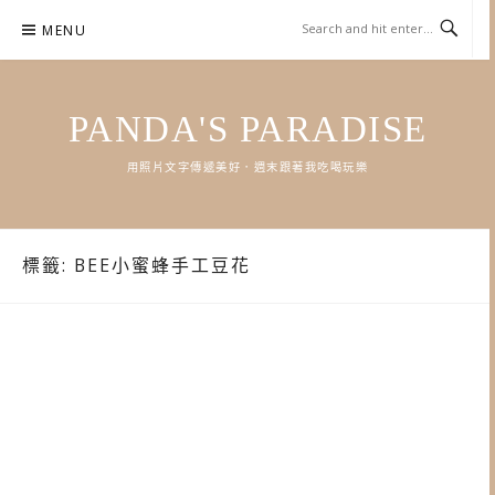
Skip
MENU
to
content
PANDA'S PARADISE
用照片文字傳遞美好．週末跟著我吃喝玩樂
標籤:
BEE小蜜蜂手工豆花