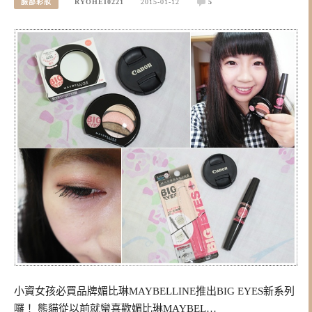
臉部彩妝
RYOHEI0221
2015-01-12
5
小資女孩必買品牌媚比琳MAYBELLINE推出BIG EYES新系列
囉！ 熊貓從以前就蠻喜歡媚比琳MAYBEL…