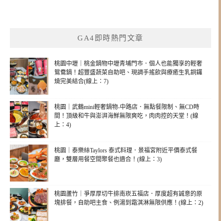
GA4即時熱門文章
桃園中壢｜桃金鍋物中壢青埔門市．個人也能獨享的輕奢
鴛鴦鍋！超豐盛蔬菜自助吧、現調手搖飲與療癒生乳銅鑼
燒完美結合(線上：7)
桃園｜武鶴mini輕奢鍋物-中路店．無點餐限制、無CD時
間！頂級和牛與澎湃海鮮無限爽吃，肉肉控的天堂！(線
上：4)
桃園｜泰樂絲Taylors 泰式料理．景福宮附近平價泰式餐
廳，雙層用餐空間聚餐也適合！(線上：3)
桃園蘆竹｜爭厚厚切牛排南崁五福店．厚度超有誠意的原
塊排餐，自助吧主食、例湯到霜淇淋無限供應！(線上：2)