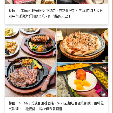
桃園｜武鶴mini輕奢鍋物-中路店．無點餐限制、無CD時間！頂級
和牛與澎湃海鮮無限爽吃，肉肉控的天堂！
桃園｜Mr. May 義式百匯桃園店．$498起超狂百匯吃到飽！百種義
式料理、18種披薩，高CP值聚餐首選！