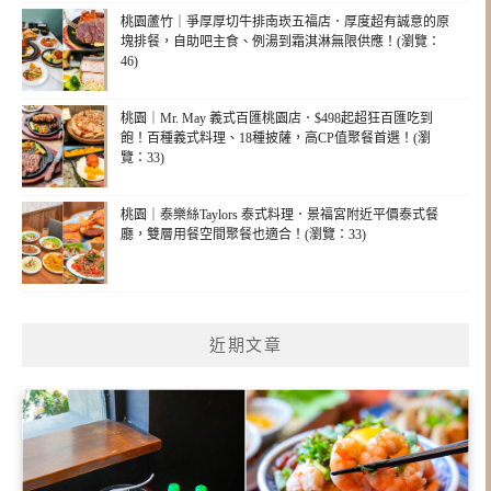
桃園蘆竹｜爭厚厚切牛排南崁五福店．厚度超有誠意的原
塊排餐，自助吧主食、例湯到霜淇淋無限供應！(瀏覽：
46)
桃園｜Mr. May 義式百匯桃園店．$498起超狂百匯吃到
飽！百種義式料理、18種披薩，高CP值聚餐首選！(瀏
覽：33)
桃園｜泰樂絲Taylors 泰式料理．景福宮附近平價泰式餐
廳，雙層用餐空間聚餐也適合！(瀏覽：33)
近期文章