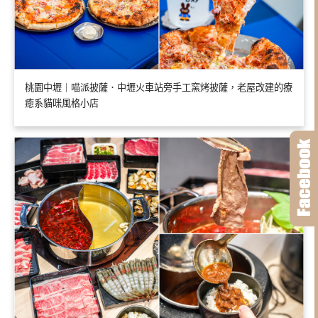
桃園中壢｜喵派披薩．中壢火車站旁手工窯烤披薩，老屋改建的療
癒系貓咪風格小店