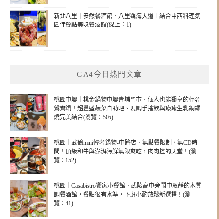
新北八里｜安然餐酒館．八里觀海大道上結合中西料理氛
圍佳餐點美味餐酒館(線上：1)
GA4今日熱門文章
桃園中壢｜桃金鍋物中壢青埔門市．個人也能獨享的輕奢
鴛鴦鍋！超豐盛蔬菜自助吧、現調手搖飲與療癒生乳銅鑼
燒完美結合(瀏覽：505)
桃園｜武鶴mini輕奢鍋物-中路店．無點餐限制、無CD時
間！頂級和牛與澎湃海鮮無限爽吃，肉肉控的天堂！(瀏
覽：152)
桃園｜Casabistro饗家小餐館．武陵高中旁鬧中取靜的木質
調餐酒館，餐點很有水準，下班小酌放鬆新選擇！(瀏
覽：41)