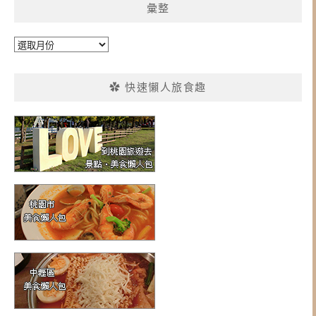
彙整
彙
整
✿ 快速懶人旅食趣