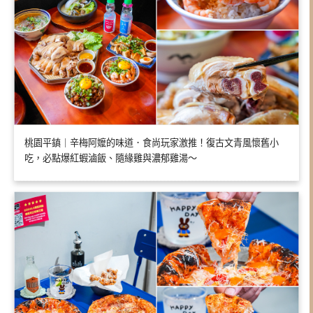
桃園平鎮｜辛梅阿嬤的味道．食尚玩家激推！復古文青風懷舊小
吃，必點爆紅蝦滷飯、隨緣雞與濃郁雞湯～