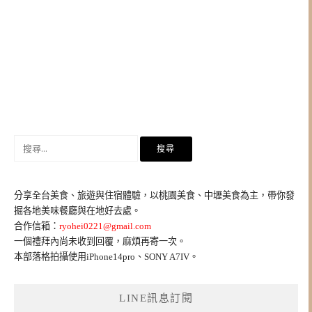
搜
尋
關
鍵
分享全台美食、旅遊與住宿體驗，以桃園美食、中壢美食為主，帶你發
字:
掘各地美味餐廳與在地好去處。
合作信箱：
ryohei0221@gmail.com
一個禮拜內尚未收到回覆，麻煩再寄一次。
本部落格拍攝使用iPhone14pro、SONY A7IV。
LINE訊息訂閱