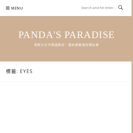
Skip
MENU
to
content
PANDA'S PARADISE
用照片文字傳遞美好．週末跟著我吃喝玩樂
標籤:
EYES