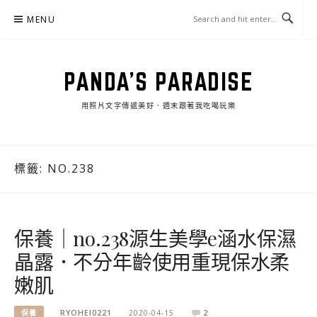
Skip
MENU
to
content
PANDA'S PARADISE
用照片文字傳遞美好．週末跟著我吃喝玩樂
標籤:
NO.238
保養｜no.238源生美學e涵水保濕
晶露．不分年齡使用重現保水柔
嫩肌
保養
RYOHEI0221
2020-04-15
2