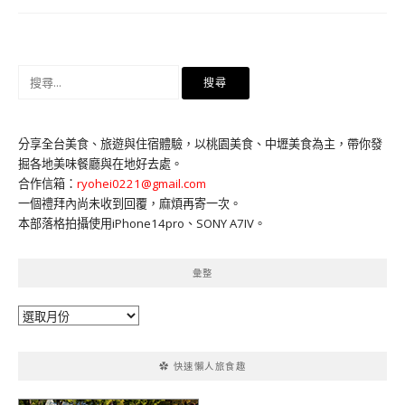
搜
尋
關
鍵
分享全台美食、旅遊與住宿體驗，以桃園美食、中壢美食為主，帶你發
字:
掘各地美味餐廳與在地好去處。
合作信箱：
ryohei0221@gmail.com
一個禮拜內尚未收到回覆，麻煩再寄一次。
本部落格拍攝使用iPhone14pro、SONY A7IV。
彙整
彙
整
✿ 快速懶人旅食趣