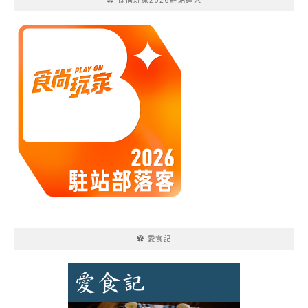
✿ 食尚玩家2026駐站達人
✿ 愛食記