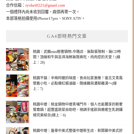
合作信箱：
ryohei0221@gmail.com
一個禮拜內尚未收到回覆，麻煩再寄一次。
本部落格拍攝使用iPhone17pro、SONY A7IV。
GA4即時熱門文章
桃園｜武鶴mini輕奢鍋物-中路店．無點餐限制、無CD時
間！頂級和牛與澎湃海鮮無限爽吃，肉肉控的天堂！(線
上：28)
桃園平鎮｜辛梅阿嬤的味道．食尚玩家激推！復古文青風
懷舊小吃，必點爆紅蝦滷飯、隨緣雞與濃郁雞湯～(線
上：7)
桃園中壢｜桃金鍋物中壢青埔門市．個人也能獨享的輕奢
鴛鴦鍋！超豐盛蔬菜自助吧、現調手搖飲與療癒生乳銅鑼
燒完美結合(線上：6)
桃園中壢｜盤骨中美式整復中壢新生店．新開幕中美式舒