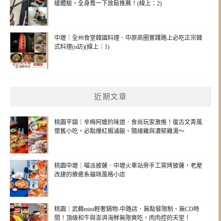
緩體驗，全身喬一下放鬆推薦！(線上：2)
中壢｜全州食堂韓國料理．中原商圈實踐路上必吃正宗韓
式料理(n訪)(線上：1)
近期文章
桃園平鎮｜辛梅阿嬤的味道．食尚玩家激推！復古文青風
懷舊小吃，必點爆紅蝦滷飯、隨緣雞與濃郁雞湯～
桃園中壢｜喵派披薩．中壢火車站旁手工窯烤披薩，老屋
改建的療癒系貓咪風格小店
桃園｜武鶴mini輕奢鍋物-中路店．無點餐限制、無CD時
間！頂級和牛與澎湃海鮮無限爽吃，肉肉控的天堂！