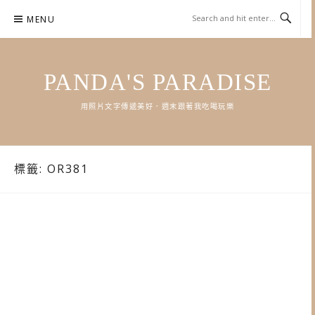
Skip
MENU
to
content
PANDA'S PARADISE
用照片文字傳遞美好．週末跟著我吃喝玩樂
標籤:
OR381