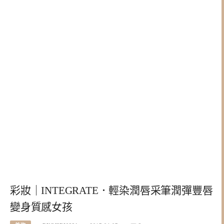
彩妝｜INTEGRATE．輕染潤唇采筆潤彈豐唇
變身質感女孩