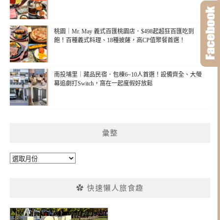
桃園｜Mr. May 義式百匯桃園店．$498起超狂百匯吃到
飽！百種義式料理、18種披薩，高CP值聚餐首選！
南投埔里｜藏品民宿．包棟6~10人首選！設備齊全、大螢
幕追劇打Switch，窩在一起度假好放鬆
彙整
彙
整
✿ 快速懶人旅食趣