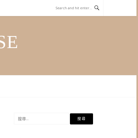
SE
搜
尋
關
鍵