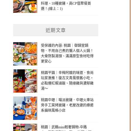
料理、18種披薩，高CP值聚餐首
選！(線上：1)
近期文章
受保護的內容: 桃園｜御鍋堂鍋
物．不用自己煮的懶人個人火鍋！
大骨熬製湯頭、滿滿原型食材吃得
更安心
桃園平鎮｜辛梅阿嬤的味道．食尚
玩家激推！復古文青風懷舊小吃，
必點爆紅蝦滷飯、隨緣雞與濃郁雞
湯～
桃園中壢｜喵派披薩．中壢火車站
旁手工窯烤披薩，老屋改建的療癒
系貓咪風格小店
桃園｜武鶴mini輕奢鍋物-中路