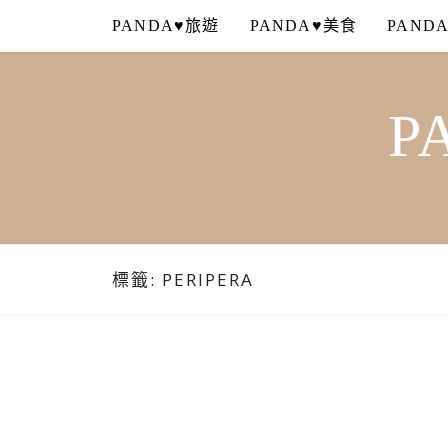
Skip
PANDA♥旅遊
PANDA♥美食
PAND
to
content
P
標籤:
PERIPERA