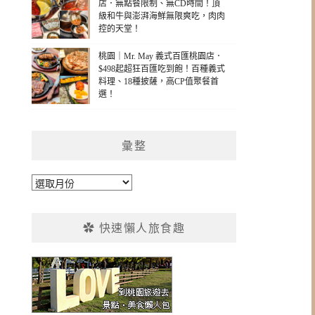
店．無點餐限制、無CD時間！頂
級和牛與澎湃海鮮無限爽吃，肉肉
控的天堂！
桃園｜Mr. May 義式百匯桃園店．
$498起超狂百匯吃到飽！百種義式
料理、18種披薩，高CP值聚餐首
選！
彙整
彙
整
✿ 快速懶人旅食趣