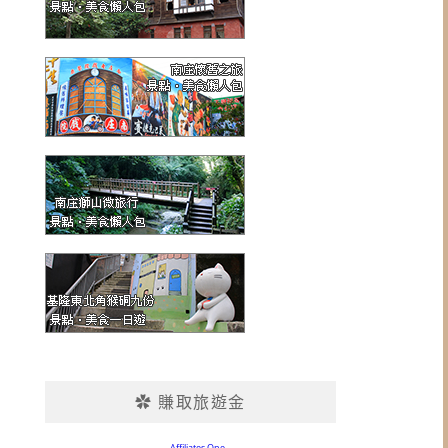
✿ 賺取旅遊金