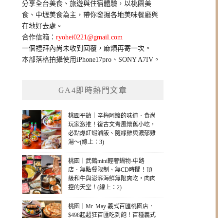
分享全台美食、旅遊與住宿體驗，以桃園美
字:
食、中壢美食為主，帶你發掘各地美味餐廳與
在地好去處。
合作信箱：
ryohei0221@gmail.com
一個禮拜內尚未收到回覆，麻煩再寄一次。
本部落格拍攝使用iPhone17pro、SONY A7IV。
GA4即時熱門文章
桃園平鎮｜辛梅阿嬤的味道．食尚
玩家激推！復古文青風懷舊小吃，
必點爆紅蝦滷飯、隨緣雞與濃郁雞
湯～(線上：3)
桃園｜武鶴mini輕奢鍋物-中路
店．無點餐限制、無CD時間！頂
級和牛與澎湃海鮮無限爽吃，肉肉
控的天堂！(線上：2)
桃園｜Mr. May 義式百匯桃園店．
$498起超狂百匯吃到飽！百種義式