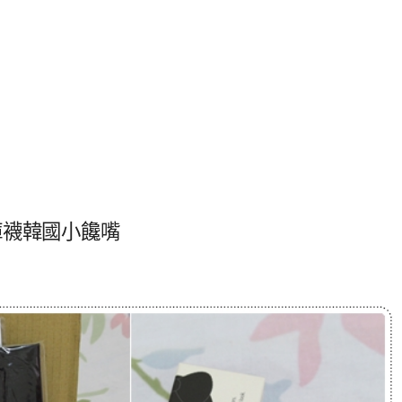
褲襪韓國小饞嘴