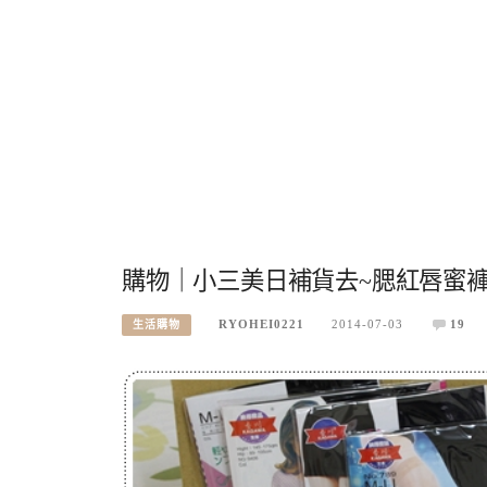
購物｜小三美日補貨去~腮紅唇蜜
RYOHEI0221
2014-07-03
19
生活購物