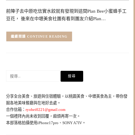
前陣子去中原吃信實水餃就有發現到這間Plan Bee小蜜蜂手工
豆花， 後來在中壢美食社團有看到團友介紹Plan…
CONTINUE READING
搜
尋
關
鍵
分享全台美食、旅遊與住宿體驗，以桃園美食、中壢美食為主，帶你發
字:
掘各地美味餐廳與在地好去處。
合作信箱：
ryohei0221@gmail.com
一個禮拜內尚未收到回覆，麻煩再寄一次。
本部落格拍攝使用iPhone17pro、SONY A7IV。