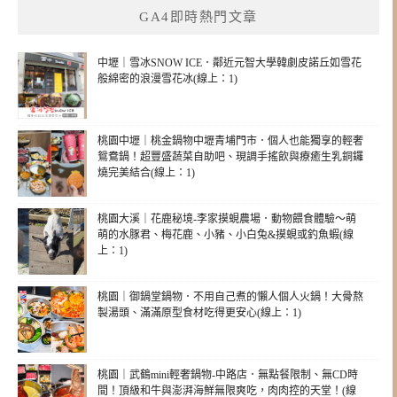
GA4即時熱門文章
中壢｜雪冰SNOW ICE．鄰近元智大學韓劇皮諾丘如雪花
般綿密的浪漫雪花冰(線上：1)
桃園中壢｜桃金鍋物中壢青埔門市．個人也能獨享的輕奢
鴛鴦鍋！超豐盛蔬菜自助吧、現調手搖飲與療癒生乳銅鑼
燒完美結合(線上：1)
桃園大溪｜花鹿秘境-李家摸蜆農場．動物餵食體驗～萌
萌的水豚君、梅花鹿、小豬、小白兔&摸蜆或釣魚蝦(線
上：1)
桃園｜御鍋堂鍋物．不用自己煮的懶人個人火鍋！大骨熬
製湯頭、滿滿原型食材吃得更安心(線上：1)
桃園｜武鶴mini輕奢鍋物-中路店．無點餐限制、無CD時
間！頂級和牛與澎湃海鮮無限爽吃，肉肉控的天堂！(線