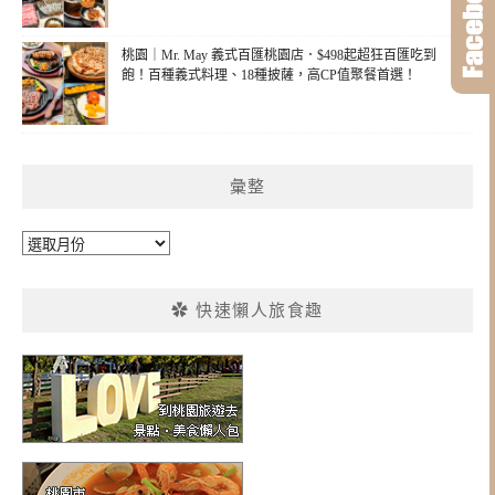
桃園｜Mr. May 義式百匯桃園店．$498起超狂百匯吃到
飽！百種義式料理、18種披薩，高CP值聚餐首選！
彙整
彙
整
✿ 快速懶人旅食趣