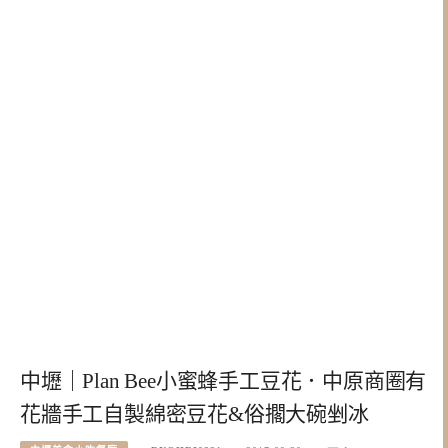
中壢｜Plan Bee小蜜蜂手工豆花．中原商圈有
花牆手工自製綿密豆花&俗擱大碗剉冰