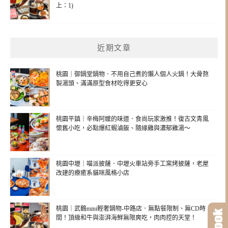
上：1)
近期文章
桃園｜御鍋堂鍋物．不用自己煮的懶人個人火鍋！大骨熬
製湯頭、滿滿原型食材吃得更安心
桃園平鎮｜辛梅阿嬤的味道．食尚玩家激推！復古文青風
懷舊小吃，必點爆紅蝦滷飯、隨緣雞與濃郁雞湯～
桃園中壢｜喵派披薩．中壢火車站旁手工窯烤披薩，老屋
改建的療癒系貓咪風格小店
桃園｜武鶴mini輕奢鍋物-中路店．無點餐限制、無CD時
間！頂級和牛與澎湃海鮮無限爽吃，肉肉控的天堂！