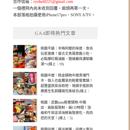
合作信箱：
ryohei0221@gmail.com
一個禮拜內尚未收到回覆，麻煩再寄一次。
本部落格拍攝使用iPhone17pro、SONY A7IV。
GA4即時熱門文章
桃園平鎮｜辛梅阿嬤的味道．食尚
玩家激推！復古文青風懷舊小吃，
必點爆紅蝦滷飯、隨緣雞與濃郁雞
湯～(線上：19)
桃園中壢｜桃金鍋物中壢青埔門
市．個人也能獨享的輕奢鴛鴦鍋！
超豐盛蔬菜自助吧、現調手搖飲與
療癒生乳銅鑼燒完美結合(線上：
5)
桃園｜武鶴mini輕奢鍋物-中路
店．無點餐限制、無CD時間！頂
級和牛與澎湃海鮮無限爽吃，肉肉
控的天堂！(線上：5)
桃園中壢｜喵派披薩．中壢火車站