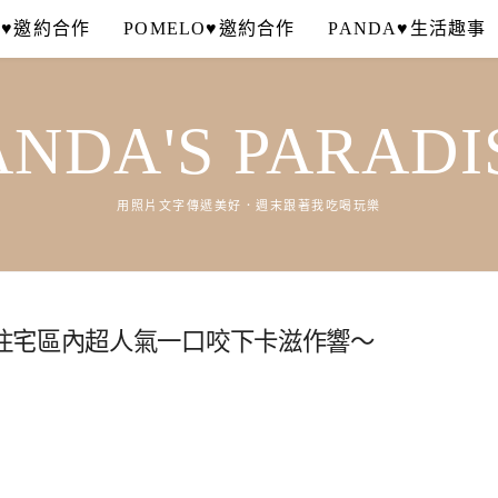
A♥邀約合作
POMELO♥邀約合作
PANDA♥生活趣事
ANDA'S PARADI
用照片文字傳遞美好．週末跟著我吃喝玩樂
住宅區內超人氣一口咬下卡滋作響～