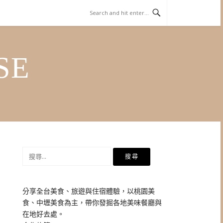
SE
搜
尋
關
鍵
分享全台美食、旅遊與住宿體驗，以桃園美
字:
食、中壢美食為主，帶你發掘各地美味餐廳與
在地好去處。