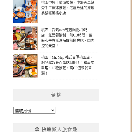
桃園中壢｜喵派披薩．中壢火車站
旁手工窯烤披薩，老屋改建的療癒
系貓咪風格小店
桃園｜武鶴mini輕奢鍋物-中路
店．無點餐限制、無CD時間！頂
級和牛與澎湃海鮮無限爽吃，肉肉
控的天堂！
桃園｜Mr. May 義式百匯桃園店．
$498起超狂百匯吃到飽！百種義式
料理、18種披薩，高CP值聚餐首
選！
彙整
彙
整
✿ 快速懶人旅食趣