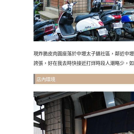
現炸脆皮肉圓座落於中壢太子鎮社區，
鄰近中壢
誇張，
好在我去時快接近打烊時段人潮略少，
如
店內環境