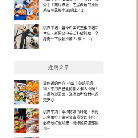
旁手工窯烤披薩，老屋改建的療癒
系貓咪風格小店(線上：2)
桃園中壢｜盤骨中美式整復中壢新
生店．新開幕中美式舒緩體驗，全
身喬一下放鬆推薦！(線上：2)
近期文章
受保護的內容: 桃園｜御鍋堂鍋
物．不用自己煮的懶人個人火鍋！
大骨熬製湯頭、滿滿原型食材吃得
更安心
桃園平鎮｜辛梅阿嬤的味道．食尚
玩家激推！復古文青風懷舊小吃，
必點爆紅蝦滷飯、隨緣雞與濃郁雞
湯～