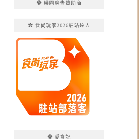
✿ 樂園廣告贊助商
✿ 食尚玩家2026駐站達人
✿ 愛食記