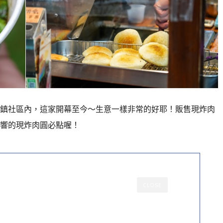
鎮社區內，
這家開幕至今～生意一樣非常的好耶！
販售現炸肉
響的現炸肉圓必點喔！
CLOSE