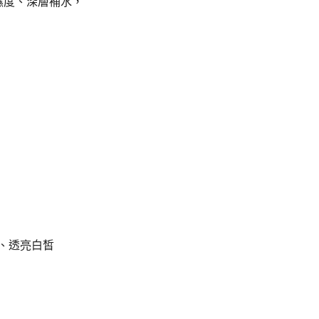
濕度、深層補水，
、透亮白皙