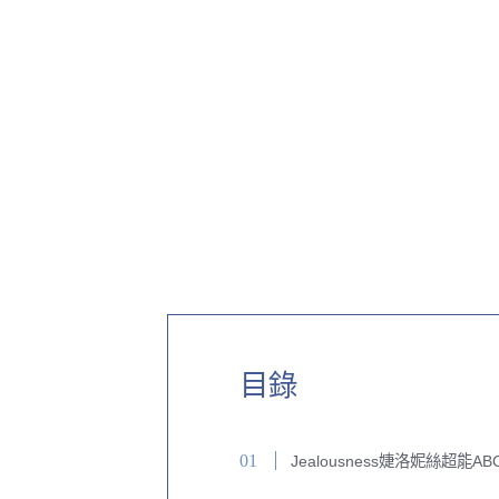
目錄
Jealousness婕洛妮絲超能