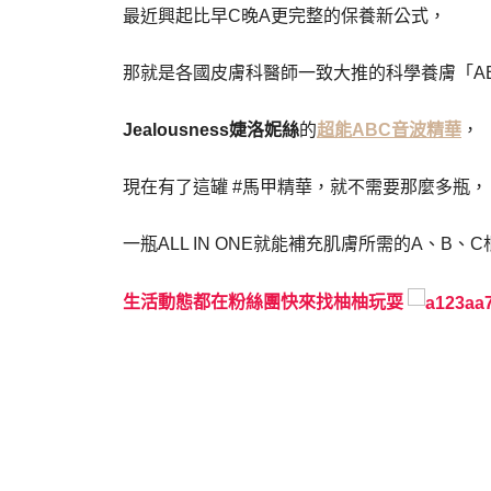
最近興起比早C晚A更完整的保養新公式，
那就是各國皮膚科醫師一致大推的科學養膚「A
Jealousness婕洛妮絲
的
超能ABC音波精華
，
現在有了這罐 #馬甲精華，就不需要那麼多瓶，
一瓶ALL IN ONE就能補充肌膚所需的A、B、
生活動態都在粉絲團快來找柚柚玩耍