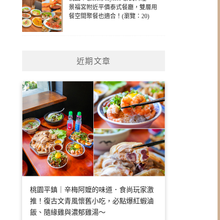
景福宮附近平價泰式餐廳，雙層用
餐空間聚餐也適合！(瀏覽：20)
近期文章
桃園平鎮｜辛梅阿嬤的味道．食尚玩家激
推！復古文青風懷舊小吃，必點爆紅蝦滷
飯、隨緣雞與濃郁雞湯～