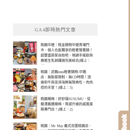
GA4即時熱門文章
桃園中壢｜桃金鍋物中壢青埔門
市．個人也能獨享的輕奢鴛鴦鍋！
超豐盛蔬菜自助吧、現調手搖飲與
療癒生乳銅鑼燒完美結合(線上：
13)
桃園｜武鶴mini輕奢鍋物-中路
店．無點餐限制、無CD時間！頂
級和牛與澎湃海鮮無限爽吃，肉肉
控的天堂！(線上：5)
桃園楊梅｜舒舒福SUSUMU．從
龍潭搬遷楊梅，質感升級的戚風蛋
糕專門店！(線上：2)
桃園｜Mr. May 義式百匯桃園店．