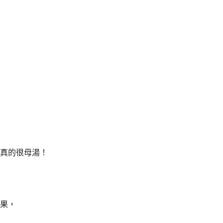
真的很母湯！
果，