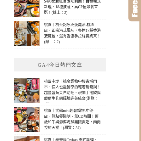
$498起超狂百匯吃到飽！百種義式
料理、18種披薩，高CP值聚餐首
選！(線上：2)
桃園｜楓茶記冰火菠蘿油-桃園
店．正宗港式風味，多達17種香港
菠蘿包，還有香濃手拉絲襪奶茶！
(線上：2)
GA4今日熱門文章
桃園中壢｜桃金鍋物中壢青埔門
市．個人也能獨享的輕奢鴛鴦鍋！
超豐盛蔬菜自助吧、現調手搖飲與
療癒生乳銅鑼燒完美結合(瀏覽：
153)
桃園｜武鶴mini輕奢鍋物-中路
店．無點餐限制、無CD時間！頂
級和牛與澎湃海鮮無限爽吃，肉肉
控的天堂！(瀏覽：54)
桃園｜泰樂絲Taylors 泰式料理．