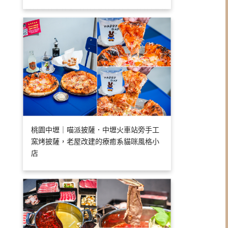
桃園中壢｜喵派披薩．中壢火車站旁手工
窯烤披薩，老屋改建的療癒系貓咪風格小
店