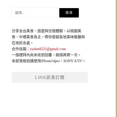
搜
尋
關
鍵
分享全台美食、旅遊與住宿體驗，以桃園美
字:
食、中壢美食為主，帶你發掘各地美味餐廳與
在地好去處。
合作信箱：
ryohei0221@gmail.com
一個禮拜內尚未收到回覆，麻煩再寄一次。
本部落格拍攝使用iPhone14pro、SONY A7IV。
LINE訊息訂閱