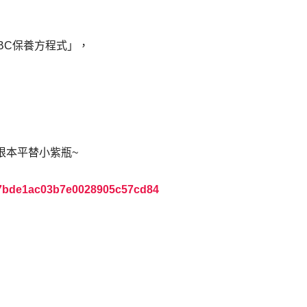
BC保養方程式」，
C根本平替小紫瓶~