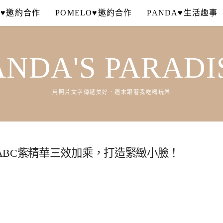
A♥邀約合作
POMELO♥邀約合作
PANDA♥生活趣事
ANDA'S PARADI
用照片文字傳遞美好．週末跟著我吃喝玩樂
ABC紫精華三效加乘，打造緊緻小臉！