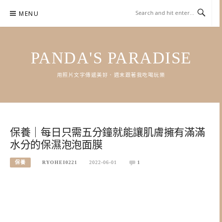
Skip
MENU
to
content
PANDA'S PARADISE
用照片文字傳遞美好．週末跟著我吃喝玩樂
保養｜每日只需五分鐘就能讓肌膚擁有滿滿
水分的保濕泡泡面膜
保養
RYOHEI0221
2022-06-01
1