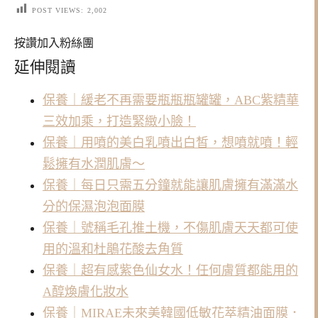
POST VIEWS:
2,002
按讚加入粉絲團
延伸閱讀
保養｜緩老不再需要瓶瓶瓶罐罐，ABC紫精華
三效加乘，打造緊緻小臉！
保養｜用噴的美白乳噴出白皙，想噴就噴！輕
鬆擁有水潤肌膚～
保養｜每日只需五分鐘就能讓肌膚擁有滿滿水
分的保濕泡泡面膜
保養｜號稱毛孔推土機，不傷肌膚天天都可使
用的溫和杜鵑花酸去角質
保養｜超有感紫色仙女水！任何膚質都能用的
A醇煥膚化妝水
保養｜MIRAE未來美韓國低敏花萃精油面膜．