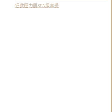
拯救壓力肌SPA級享受