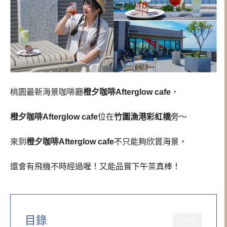
桃園最新海景咖啡廳
橙夕咖啡Afterglow cafe
，
橙夕咖啡Afterglow cafe
位在
竹圍漁港彩虹橋
旁～
來到
橙夕咖啡Afterglow cafe
不只能夠欣賞海景，
還會有飛機不時經過喔！又能品嘗下午茶真棒！
目錄
CLOSE