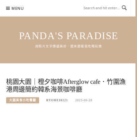
Skip
MENU
to
content
PANDA'S PARADISE
用照片文字傳遞美好．週末跟著我吃喝玩樂
桃園大園｜橙夕咖啡Afterglow cafe．竹圍漁
港周邊簡約韓系海景咖啡廳
大園美食小吃餐廳
RYOHEI0221
2023-06-28