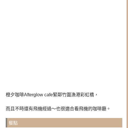
橙夕咖啡Afterglow cafe緊鄰竹圍漁港彩虹橋，
而且不時還有飛機經過～也很適合看飛機的咖啡廳。
餐點