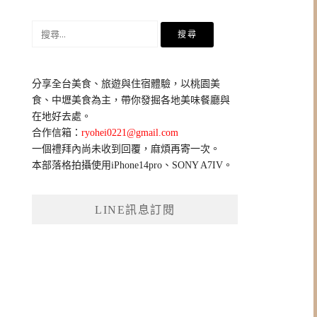
搜
尋
關
鍵
分享全台美食、旅遊與住宿體驗，以桃園美
字:
食、中壢美食為主，帶你發掘各地美味餐廳與
在地好去處。
合作信箱：
ryohei0221@gmail.com
一個禮拜內尚未收到回覆，麻煩再寄一次。
本部落格拍攝使用iPhone14pro、SONY A7IV。
LINE訊息訂閱