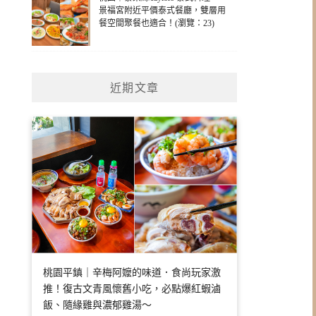
景福宮附近平價泰式餐廳，雙層用
餐空間聚餐也適合！(瀏覽：23)
近期文章
桃園平鎮｜辛梅阿嬤的味道．食尚玩家激
推！復古文青風懷舊小吃，必點爆紅蝦滷
飯、隨緣雞與濃郁雞湯～