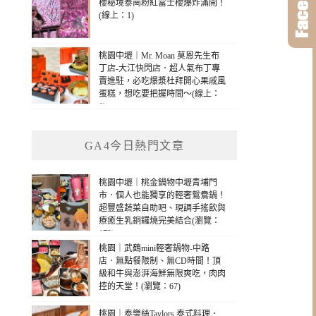
櫻秘境泰崗粉紅富士櫻爆炸滿開！
(線上：1)
桃園中壢｜Mr. Moan 莫恩先生布
丁店-大江快閃店．超人氣布丁專
賣進駐，必吃爆漿杜拜開心果戚風
蛋糕，想吃要把握時間～(線上：
1)
GA4今日熱門文章
桃園中壢｜桃金鍋物中壢青埔門
市．個人也能獨享的輕奢鴛鴦鍋！
超豐盛蔬菜自助吧、現調手搖飲與
療癒生乳銅鑼燒完美結合(瀏覽：
173)
桃園｜武鶴mini輕奢鍋物-中路
店．無點餐限制、無CD時間！頂
級和牛與澎湃海鮮無限爽吃，肉肉
控的天堂！(瀏覽：67)
桃園｜泰樂絲Taylors 泰式料理．