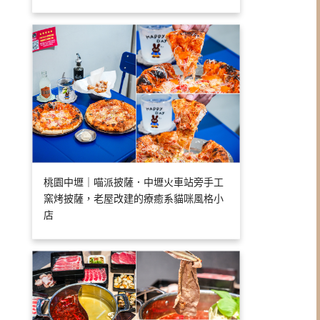
桃園中壢｜喵派披薩．中壢火車站旁手工
窯烤披薩，老屋改建的療癒系貓咪風格小
店