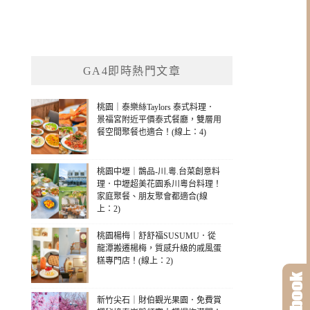
GA4即時熱門文章
桃園｜泰樂絲Taylors 泰式料理．
景福宮附近平價泰式餐廳，雙層用
餐空間聚餐也適合！(線上：4)
桃園中壢｜鵲品-川.粵.台菜創意料
理．中壢超美花園系川粵台料理！
家庭聚餐、朋友聚會都適合(線
上：2)
桃園楊梅｜舒舒福SUSUMU．從
龍潭搬遷楊梅，質感升級的戚風蛋
糕專門店！(線上：2)
新竹尖石｜財伯觀光果園．免費賞