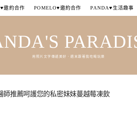
A♥邀約合作
POMELO♥邀約合作
PANDA♥生活趣事
ANDA'S PARADI
用照片文字傳遞美好．週末跟著我吃喝玩樂
醫師推薦呵護您的私密妹妹蔓越莓凍飲