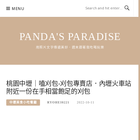
Skip
MENU
to
content
PANDA'S PARADISE
用照片文字傳遞美好．週末跟著我吃喝玩樂
桃園中壢｜嗑刈包-刈包專賣店．內壢火車站
附近一份在手相當飽足的刈包
中壢美食小吃餐廳
RYOHEI0221
2022-10-11