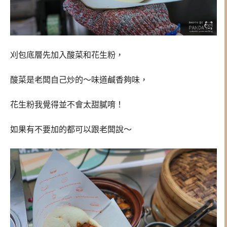
刈包底層先加入酸菜和花生粉，
酸菜是老闆自己炒的～味道鹹香夠味，
花生粉我覺得並不會太甜膩唷！
如果有不要加的都可以跟老闆說～