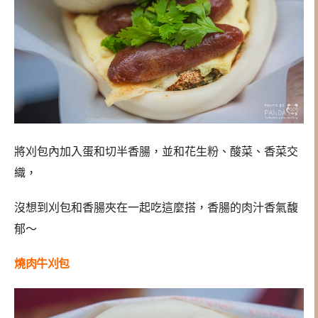
將刈包內加入蛋和切半香腸，並和花生粉、酸菜、香菜交
織，
沒想到刈包和香腸夾在一起吃這麼搭，香腸的肉汁香氣馥
郁～
燒肉牛刈包