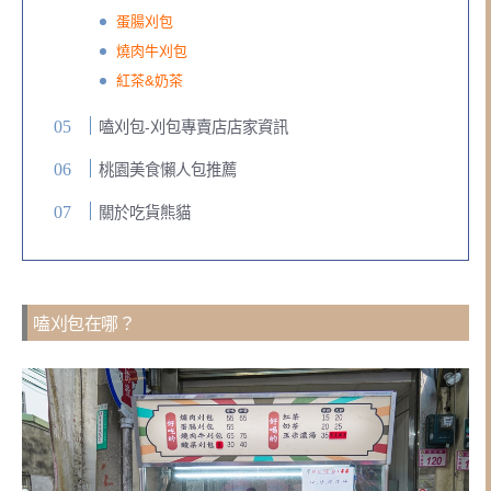
蛋腸刈包
燒肉牛刈包
紅茶&奶茶
嗑刈包-刈包專賣店店家資訊
桃園美食懶人包推薦
關於吃貨熊貓
嗑刈包在哪？