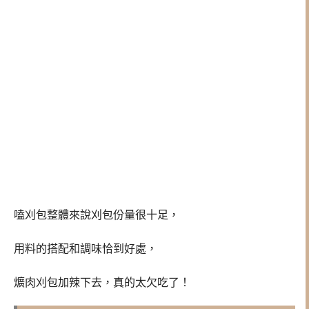
嗑刈包整體來說刈包份量很十足，
用料的搭配和調味恰到好處，
爌肉刈包加辣下去，真的太欠吃了！