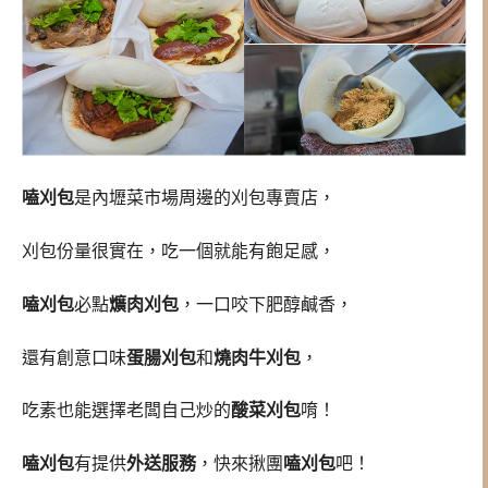
嗑刈包
是內壢菜市場周邊的刈包專賣店，
刈包份量很實在，吃一個就能有飽足感，
嗑刈包
必點
爌肉刈包
，一口咬下肥醇鹹香，
還有創意口味
蛋腸刈包
和
燒肉牛刈包
，
吃素也能選擇老闆自己炒的
酸菜刈包
唷！
嗑刈包
有提供
外送服務
，快來揪團
嗑刈包
吧！