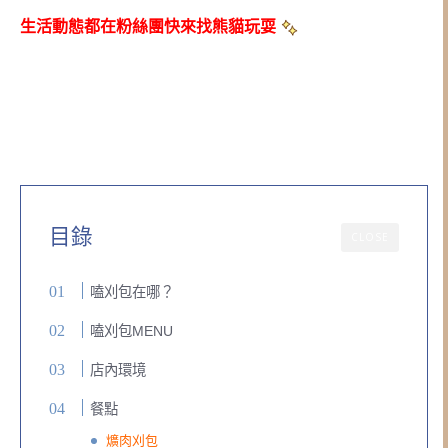
生活動態都在粉絲團快來找熊貓玩耍
目錄
CLOSE
嗑刈包在哪？
嗑刈包MENU
店內環境
餐點
爌肉刈包