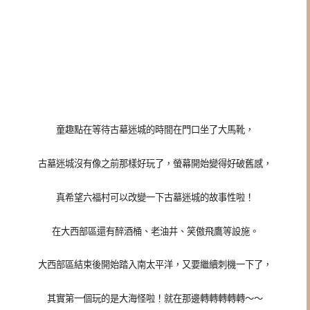
童趣點在等待古墓迷城的時間在門口坐了大馬靴，
古墓迷城沒有像之前那樣好玩了，螢幕開始變得好破舊感，
真希望六福村可以改變一下古墓迷城的故事性啦！
在大西部區還有醉酒桶、老油井、笑傲飛鷹等設施。
大西部區結束後開始踏入南太平洋，又要繼續刺機一下了，
其實第一個玩的是大海怪啦！就在那邊轉轉轉轉轉～～