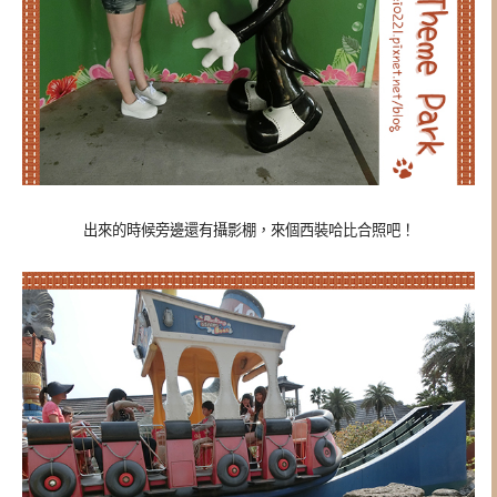
出來的時候旁邊還有攝影棚，來個西裝哈比合照吧！