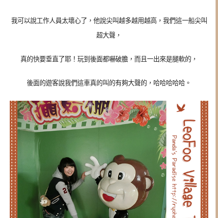
我可以說工作人員太壞心了，他說尖叫越多越用越高，我們這一船尖叫
超大聲，
真的快要垂直了耶！玩到後面都嚇破膽，而且一出來是腿軟的，
後面的遊客說我們這車真的叫的有夠大聲的，哈哈哈哈哈。