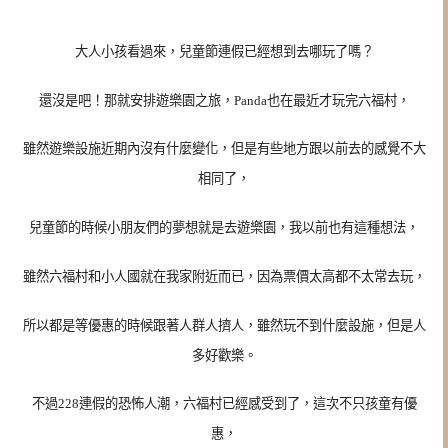
大人小孩看過來，兒童節連假已經想到去哪玩了嗎？
還沒是吧！那就安排遊樂園之旅，Panda也在最近才玩完六福村，
雖然遊樂設施近期內沒有什麼變化，但是有些地方跟以前去的感覺不大
相同了，
兒童節的時候小朋友們的夢想就是去遊樂園，我以前也有這種想法，
雖然六福村和小人國就在我家附近而已，因為票價太高都不太常去玩，
所以都是等優惠的時候跟著人群人擠人，雖然玩不到什麼設施，但是人
多好歡樂。
不過228連假的恐怖人潮，六福村已經感受到了，這次不只孩童有優
惠，