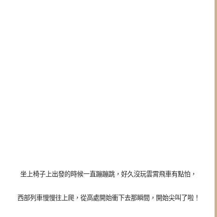
坐上椅子上出發的時候一直蹦蹦跳，好久沒玩雲霄飛車有點怕，
西部列車慢慢往上爬，從高處開始衝下去那瞬間，開始尖叫了啦！