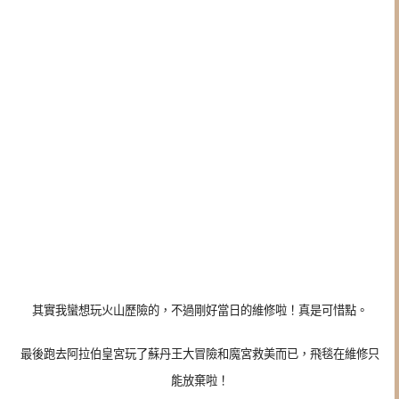
其實我蠻想玩火山歷險的，不過剛好當日的維修啦！真是可惜點。
最後跑去阿拉伯皇宮玩了蘇丹王大冒險和魔宮救美而已，飛毯在維修只
能放棄啦！