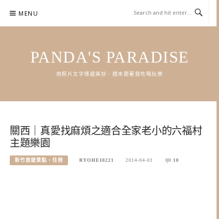
Skip
MENU
to
content
PANDA'S PARADISE
用照片文字傳遞美好．週末跟著我吃喝玩樂
關西｜真愛找麻煩之適合全家老小的六福村
主題樂園
新竹旅遊景點、住宿
RYOHEI0221
2014-04-01
10