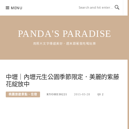
Skip
MENU
to
content
PANDA'S PARADISE
用照片文字傳遞美好．週末跟著我吃喝玩樂
中壢｜內壢元生公園季節限定．美麗的紫藤
花綻放中
桃園旅遊景點、住宿
RYOHEI0221
2015-03-28
2