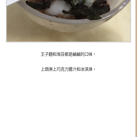
王子麵和海苔都是鹹鹹的口味，
上頭淋上巧克力醬汁和冰淇淋，