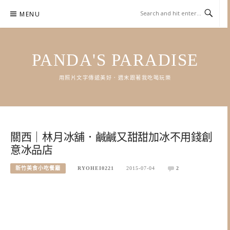
Skip
MENU
to
content
PANDA'S PARADISE
用照片文字傳遞美好．週末跟著我吃喝玩樂
關西｜林月冰舖．鹹鹹又甜甜加冰不用錢創
意冰品店
新竹美食小吃餐廳
RYOHEI0221
2015-07-04
2