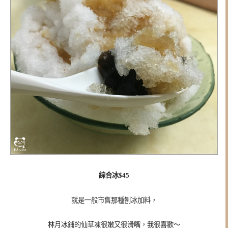
綜合冰$45
就是一般市售那種刨冰加料，
林月冰鋪的仙草凍很嫩又很滑嘴，我很喜歡～