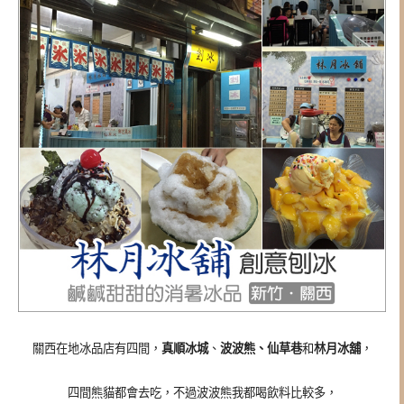
關西在地冰品店有四間，
真順冰城
、
波波熊、仙草巷
和
林月冰舖
，
四間熊貓都會去吃，不過波波熊我都喝飲料比較多，