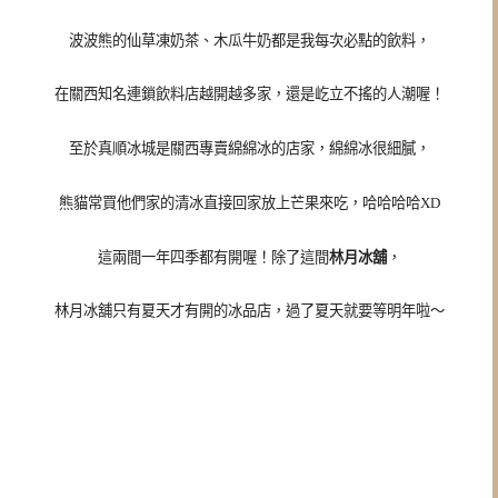
波波熊的仙草凍奶茶、木瓜牛奶都是我每次必點的飲料，
在關西知名連鎖飲料店越開越多家，還是屹立不搖的人潮喔！
至於真順冰城是關西專賣綿綿冰的店家，綿綿冰很細膩，
熊貓常買他們家的清冰直接回家放上芒果來吃，哈哈哈哈XD
這兩間一年四季都有開喔！除了這間
林月冰舖
，
林月冰舖只有夏天才有開的冰品店，過了夏天就要等明年啦～