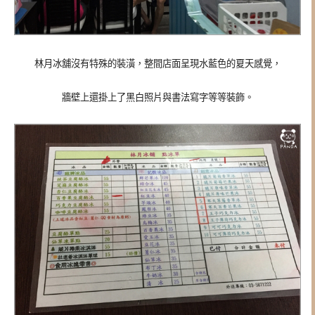
林月冰舖沒有特殊的裝潢，整間店面呈現水藍色的夏天感覺，
牆壁上還掛上了黑白照片與書法寫字等等裝飾。