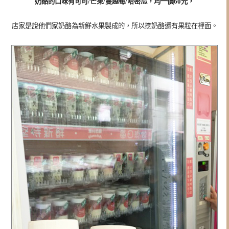
奶酪的口味有可可/芒果/蔓越莓/哈密瓜，均一價60元，
店家是說他們家奶酪為新鮮水果製成的，所以挖奶酪還有果粒在裡面。