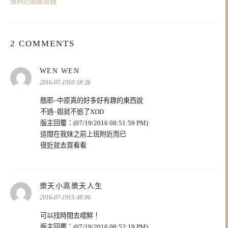
爆料奶酪販賣機
2 COMMENTS
表
WEN WEN
示:
2016-07-1910:18:26
酷耶~中原真的好多好有趣的東西說
不過~姐就不追了XDD
版主回覆：(07/19/2016 08:51:59 PM)
這間在我妹之前上班附近而已
很近就去買看看
表
樂天小高樂天人生
示:
2016-07-1915:48:06
可以找時間去嚐鮮！
版主回覆：(07/19/2016 08:52:19 PM)