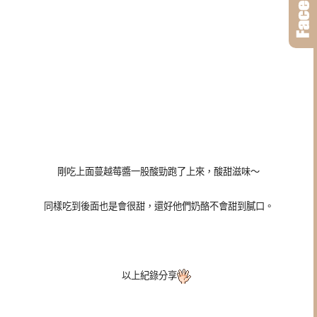
剛吃上面蔓越莓醬一股酸勁跑了上來，酸甜滋味～
同樣吃到後面也是會很甜，還好他們奶酪不會甜到膩口。
以上紀錄分享