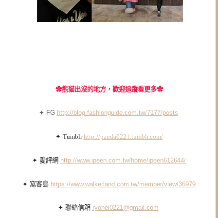
✿
熊貓出沒的地方，歡迎追蹤看更多✿
✦ FG
http://blog.fashionguide.com.tw/7177/posts
✦
Tumblr
http://panda0221.tumblr.com/
✦ 愛評網
http://www.ipeen.com.tw/home/ipeen612644/
✦ 窩客島
https://www.walkerland.com.tw/member/view/36979
✦ 聯絡信箱
ryohei0221@gmail.com