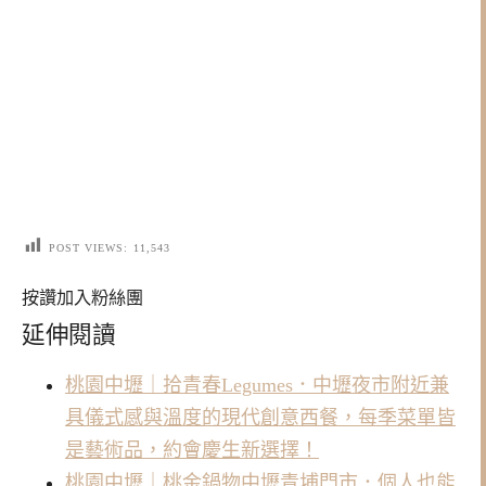
POST VIEWS:
11,543
按讚加入粉絲團
延伸閱讀
桃園中壢｜拾青春Legumes．中壢夜市附近兼
具儀式感與溫度的現代創意西餐，每季菜單皆
是藝術品，約會慶生新選擇！
桃園中壢｜桃金鍋物中壢青埔門市．個人也能