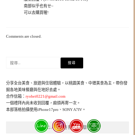
南部似乎也有ㄝ~
可以去購買喔!
Comments are closed.
搜
尋
關
鍵
分享全台美食、旅遊與住宿體驗，以桃園美食、中壢美食為主，帶你發
字:
掘各地美味餐廳與在地好去處。
合作信箱：
ryohei0221@gmail.com
一個禮拜內尚未收到回覆，麻煩再寄一次。
本部落格拍攝使用iPhone17pro、SONY A7IV。
GA4即時熱門文章