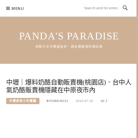
Skip
MENU
to
content
PANDA'S PARADISE
用照片文字傳遞美好．週末跟著我吃喝玩樂
中壢｜爆料奶酪自動販賣機(桃園店)．台中人
氣奶酪販賣機隱藏在中原夜市內
中壢美食小吃餐廳
RYOHEI0221
2016-07-18
2