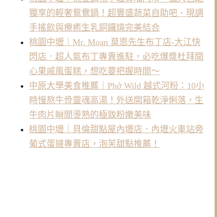
獨享的輕奢鴛鴦鍋！超豐盛蔬菜自助吧、現調
手搖飲與療癒生乳銅鑼燒完美結合
桃園中壢｜Mr. Moan 莫恩先生布丁店-大江快
閃店．超人氣布丁專賣進駐，必吃爆漿杜拜開
心果戚風蛋糕，想吃要把握時間～
中原大學美食推薦｜Phở Wild 越式河粉：10小
時慢熬牛骨靈魂高湯！外送開箱乾淨俐落，生
牛肉片瞬間燙熟的極致粉嫩美味
桃園中壢｜貝倫甜點屋內壢店．內壢火車站旁
葡式蛋撻專賣店，泡芙甜點推薦！