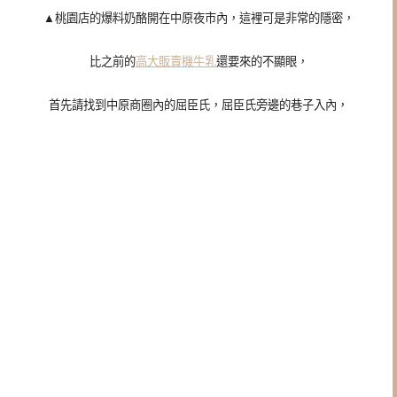
▲
桃園店的爆料奶酪開在中原夜市內，這裡可是非常的隱密，
比之前的
高大販賣機牛乳
還要來的不顯眼，
首先請找到中原商圈內的屈臣氏，屈臣氏旁邊的巷子入內，