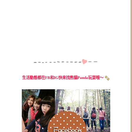
生活動態都在FB和IG快來找熊貓Panda玩耍哦～