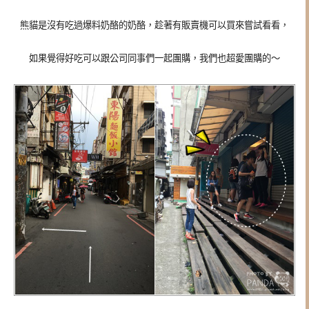
熊貓是沒有吃過爆料奶酪的奶酪，趁著有販賣機可以買來嘗試看看，
如果覺得好吃可以跟公司同事們一起團購，我們也超愛團購的～