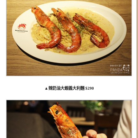
▲
辣奶油大蝦義大利麵 $290