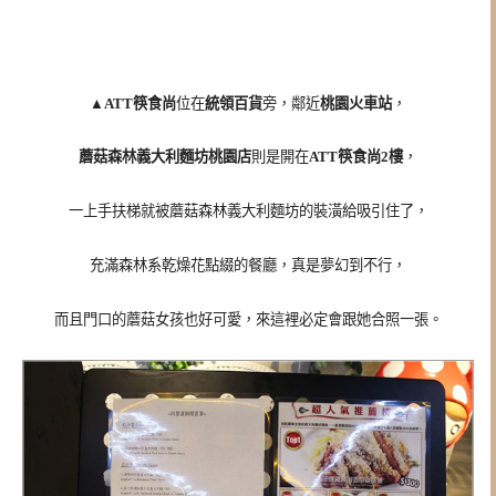
▲
ATT筷食尚
位在
統領百貨
旁，鄰近
桃園火車站
，
蘑菇森林義大利麵坊桃園店
則是開在
ATT筷食尚2樓
，
一上手扶梯就被
蘑菇森林義大利麵坊的裝潢給吸引住了，
充滿森林系乾燥花點綴的餐廳，真是夢幻到不行，
而且門口的蘑菇女孩也好可愛，來這裡必定會跟她合照一張。