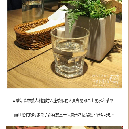
▲
蘑菇森林義大利麵坊入座後服務人員會隨即奉上開水和菜單，
而且他們的每張桌子都有放置一個蘑菇盆栽點綴，很有巧思～