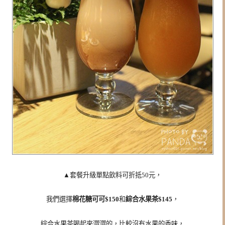
▲套餐升級單點飲料可折抵50元，
我們選擇
棉花糖可可$150
和
綜合水果茶$145
，
綜合水果茶喝起來澀澀的，比較沒有水果的香味，