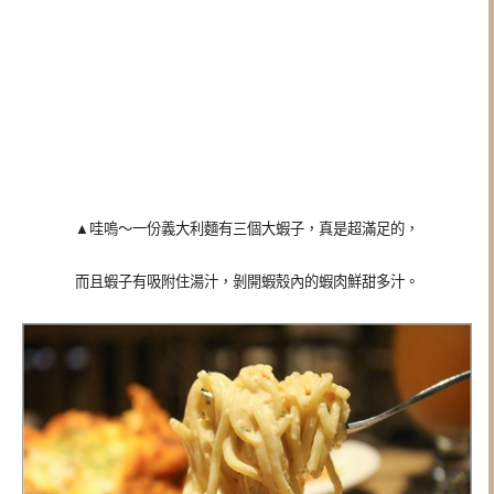
▲
哇嗚～一份義大利麵有三個大蝦子，真是超滿足的，
而且蝦子有吸附住湯汁，剝開蝦殼內的蝦肉鮮甜多汁。