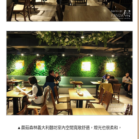
▲蘑菇森林義大利麵坊室內空間寬敞舒適，燈光也很柔和，