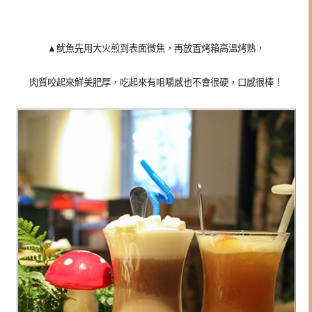
▲魷魚先用大火煎到表面微焦，再放置烤箱高溫烤熟，
肉質咬起來鮮美肥厚，吃起來有咀嚼感也不會很硬，口感很棒！