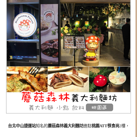
台北中山捷運站
知名的
蘑菇森林義大利麵坊
進駐
桃園ATT筷食尚
2樓，