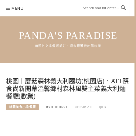
Skip
MENU
to
content
PANDA'S PARADISE
用照片文字傳遞美好．週末跟著我吃喝玩樂
桃園｜蘑菇森林義大利麵坊(桃園店)．ATT筷
食尚新開幕溫馨鄉村森林風雙主菜義大利麵
餐廳(歇業)
桃園美食小吃餐廳
RYOHEI0221
2017-01-10
3