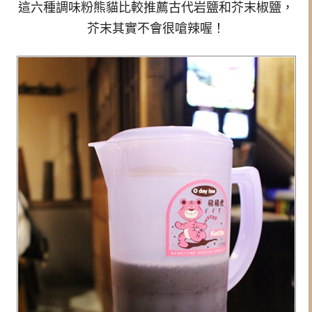
這六種調味粉熊貓比較推薦古代岩鹽和芥末椒鹽，
芥末其實不會很嗆辣喔！