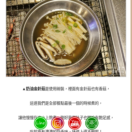
▲
奶油金針菇
是使用碗裝，裡面有金針菇也有香菇，
這道我們是全部餐點最後一個的時候煮的，
讓他慢慢在炭火上熬煮，剛好我們肚子也開始有飽足感，
吃起來有濃濃的奶香味，味道上還不賴耶！