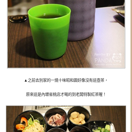
▲之前去別家的一燒十味昭和園好像沒有這壺茶，
原來這是內壢省桃店才喝的到老闆特製紅茶喔！