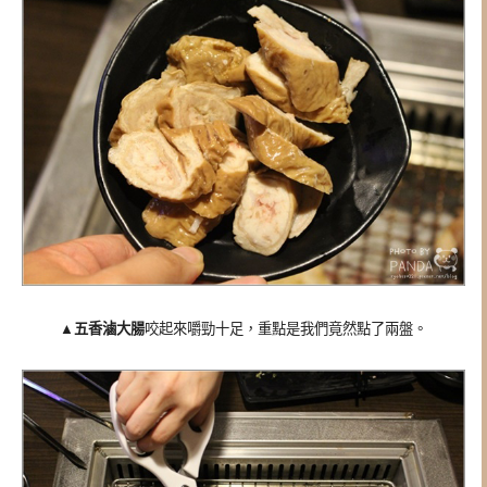
▲
五香滷大腸
咬起來嚼勁十足，重點是我們竟然點了兩盤。