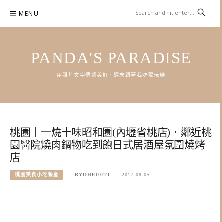
Skip
MENU
to
content
PANDA'S PARADISE
用照片文字傳遞美好．週末跟著我吃喝玩樂
桃園｜一燒十味昭和園(內壢省桃店)．鄰近桃
園醫院燒肉鍋物吃到飽日式居酒屋氛圍燒烤
店
桃園美食小吃餐廳
RYOHEI0221
2017-08-05