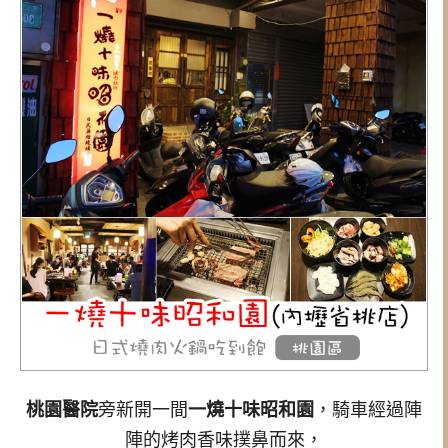
桃園醫院
旁新開一間
一燒十味昭和園
，騎車經過陣
陣的烤肉香味撲鼻而來，