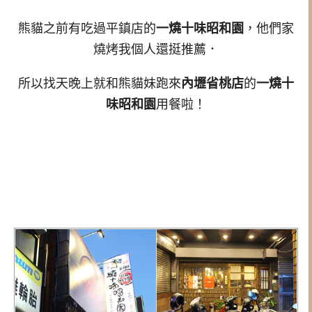
熊貓之前有吃過平鎮店的
一燒十味昭和園
，他們家
燒烤我個人還挺推薦．
所以找天晚上就和熊貓妹跑來
內壢省桃店
的
一燒十
味昭和園
用餐啦！