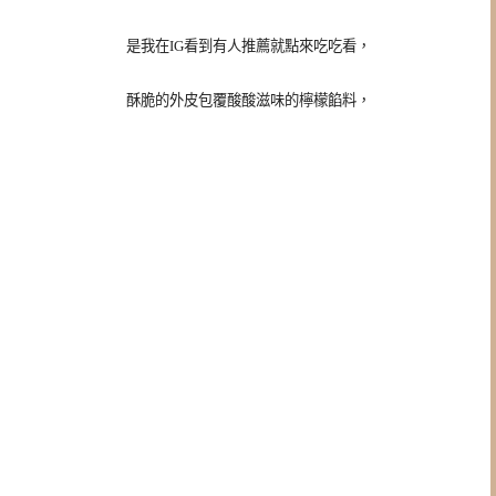
是我在IG看到有人推薦就點來吃吃看，
酥脆的外皮包覆酸酸滋味的檸檬餡料，