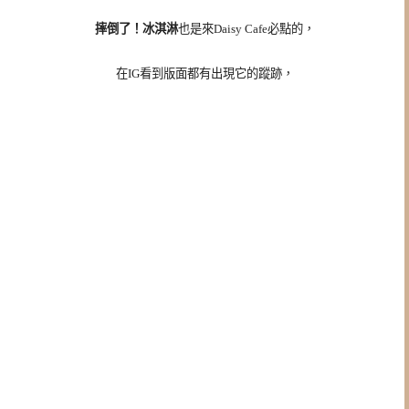
摔倒了！冰淇淋
也是來Daisy Cafe必點的，
在IG看到版面都有出現它的蹤跡，