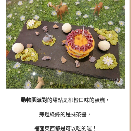
動物園派對
的甜點是柳橙口味的蛋糕，
旁邊綠綠的是抹茶醬，
裡面東西都是可以吃的喔！