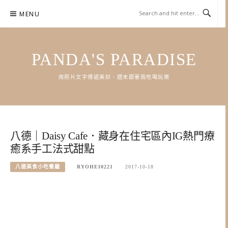
Skip
MENU
to
content
PANDA'S PARADISE
用照片文字傳遞美好．週末跟著我吃喝玩樂
八德｜Daisy Cafe．藏身在住宅區內IG熱門療
癒系手工法式甜點
八德美食小吃餐廳
RYOHEI0221
2017-10-18